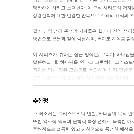
명확하게 하려고 노력한다. 이 주석 시리즈의 저자
성경신학에 대한 민감한 안목으로 주해와 해석의 조
필라 신약 성경 주석의 저자들은 헬라어 신약 성경을
방법으로 본문과 깊이 씨름하며, 독자로 하여금 말
이 시리즈가 취하는 접근 방식은, 우리가 하나님
말씀하실 때, 하나님을 안다고 고백하는 그리스도인
저자들 역시 같은 모습으로 응답하며 성경 말씀을 연
그리스도인 독자 모두에게 계속 환영받을 것이다.
[편집자 서문]
추천평
모든 주석은 나름대로의 목적이 있고 이 시리즈도 예외는
“에베소서는 그리스도와의 연합, 하나님의 목적 안에
무엇보다도 우리가 갖고 있는 성경 본문의 뜻을 
또한 역사적 맥락과 문학적 특징 면에서 독특한 해
논의와도 소통하고 있지만 지나치게 전문적인 내용
주해적으로 설득력 있고 신학적으로 풍성한 해석을 
관련성에 유념하면서, 주석과 설교를 혼동하지 않고