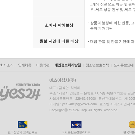
1개의 상품으로 취급 및 판매
우, 세트 상품 전부 및 세트
상품의 불량에 의한 반품, 교
소비자 피해보상
준하여 처리됨
환불 지연에 따른 배상
대금 환불 및 환불 지연에 
회사소개
인재채용
이용약관
개인정보처리방침
청소년보호정책
도서홍보안내
대표 : 김석환, 최세라
주소 : 서울시 영등포구 은행로 11, 5층~6층(여의도동,일신
사업자등록번호 : 229-81-37000 통신판매업신고 : 제 200
이메일 : yes24help@yes24.com 호스팅 서비스사업자 :
Copyright ⓒ YES24 Corp. All Rights Reserved.