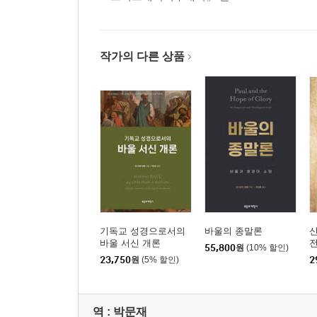
B. 그리스도의 우월성
C. 구원
D. 유대인과 이방인의 화해
E. 교회
작가의 다른 상품
F. 영적 전쟁
G. ‘미시오 데이’( 하나님의 선교 )
H. 하나님 영광의 중심성
VI. 구조
에베소서 주석
I. 인사(1:1-2)
기독교 성경으로서의
바울의 종말론
바울 서신 개론
55,800
원
(10% 할인)
II. 송영(1:3-14)
23,750
원
(5% 할인)
2
보론: 하늘
역 :
박문재
III. 감사 기도(1:15-23)