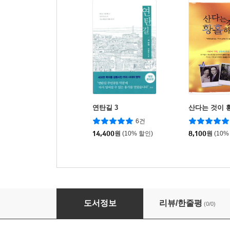
연탄길 3
산다는 것이 
6건
14,400
원
(10% 할인)
8,100
원
(10%
PNTC 에베소서
도서정보
리뷰/한줄평
(0/0)