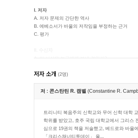
I. 저자
A. 저자 문제의 간단한 역사
B. 에베소서가 바울의 저작임을 부정하는 근거
C. 평가
II. 수신자
A. 이 서신은 누구에게 보낸 것인가?
B. 지역의 중심지였던 에베소
저자 소개
C. 주술, 숭배, 권세
(2명)
III. 저작 장소와 연대
저 :
콘스탄틴 R. 캠벨
(Constantine R. Campb
IV. 에베소서와 골로새서
트리니티 복음주의 신학교와 무어 신학 대학 교
학위를 받았고, 호주 국립 대학교에서 그리스 전
V. 주제
심으로 19권의 책을 저술했고, 베드로와 바울
A. 그리스도와의 연합
「크리스채너티투데이」 올...