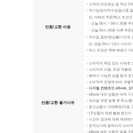
고객의 단순변심 및 착오구
직수입양서/직수입일서중 일
단, 아래의 주문/취소 조건인
오늘 00시 ~ 06시 30분 
반품/교환 비용
오늘 06시 30분 이후 주문
직수입 음반/영상물/기프트 
단, 당일 00시~13시 사이
박스 포장은 택배 배송이 가
소비자의 책임 있는 사유로 
소비자의 사용, 포장 개봉에 
복제가 가능한 상품 등의 포장을 
소비자의 요청에 따라 개별
디지털 컨텐츠인 eBook, 
eBook 대여 상품은 대여 기
모바일 쿠폰 등록 후 취소/환
반품/교환 불가사유
중고상품이 구매확정(자동 
LP상품의 재생 불량 원인이 기
시간의 경과에 의해 재판매가
전자상거래 등에서의 소비자
eBook 세트 상품은 일괄 