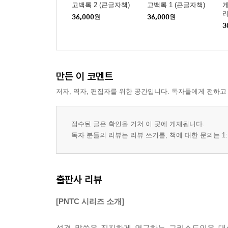
고백록 2 (큰글자책)
고백록 1 (큰글자책)
게
보론: 아내와 남편
리
36,000
원
36,000
원
3
XII. 영적 전쟁(6:10-17)
XIII. 기도와 마무리(6:18-24)
만든 이 코멘트
주제 색인
저자, 역자, 편집자를 위한 공간입니다. 독자들에게 전하고
저자 색인
성경 색인
접수된 글은 확인을 거쳐 이 곳에 게재됩니다.
독자 분들의 리뷰는 리뷰 쓰기를, 책에 대한 문의는 1:
출판사 리뷰
[PNTC 시리즈 소개]
성경 말씀을 진지하게 연구하는 그리스도인을 대상