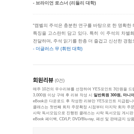
- 브라이언 로스너 (리들리 대학)
이런 접근법을 채택하는 근본 이유는 “객관적 학
하나님은 우리 위에서 우리를 지켜보고 계신다. 
“캠벨의 주석은 충분한 연구를 바탕으로 한 명확한 해
말씀하실 때, 하나님을 알고 있다고 공언하는 자들
특징을 고스란히 담고 있다. 특히 이 주석의 차별
학자가 취하는 자세와는 확실히 다른 것이다. 하
전달하며, 주석 읽기를 한층 더 즐겁고 신선한 경험으
본문에 대해서 편협하지 않은 개방성을 추구한다. 그
- 더글러스 무 (휘턴 대학)
성경 본문이 하나님의 말씀이라면, 우리는 마땅
것이다. 그리스도인의 글쓰기에는 아무쪼록 이런 가
목회자, 교사, 학생은 물론 일반 독자들에게도 뜨거
회원리뷰
(0건)
매주 10건의 우수리뷰를 선정하여 YES포인트 3만원을 드
신약 성경의 서신 중 에베소서만큼 주석에게 많은
3,000원 이상 구매 후 리뷰 작성 시
일반회원 300원, 마니아
구문과 구약 성경을 인용하는 독특한 방식, 다른 바
eBook은 다운로드 후 작성한 리뷰만 YES포인트 지급됩니
특징이다. 이 모든 씨름의 영역에서 캠벨 박사는 자
클래스는 첫번째 회차 주문확정 시점부터 마지막 회차 주문
사락 독서모임으로 진행된 클래스는 사락 독서모임 게시판
편집장 D. A. 카슨
eBook 페이백, CD/LP, DVD/Blu-ray, 패션 및 판매금