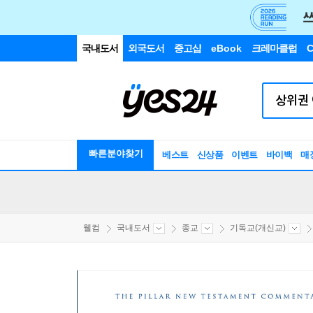
국내도서
외국도서
중고샵
eBook
크레마클럽
C
빠른분야찾기
베스트
신상품
이벤트
바이백
매
웰컴
국내도서
종교
기독교(개신교)