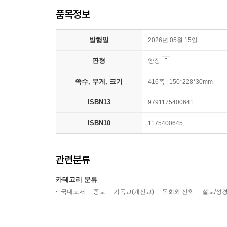
품목정보
발행일
2026년 05월 15일
판형
양장
쪽수, 무게, 크기
416쪽 | 150*228*30mm
ISBN13
9791175400641
ISBN10
1175400645
관련분류
카테고리 분류
국내도서
종교
기독교(개신교)
목회와 신학
설교/성