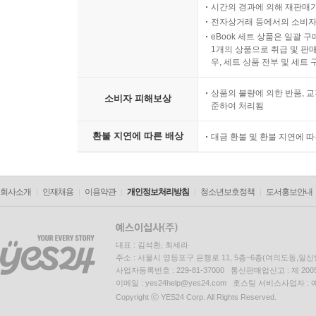
시간의 경과에 의해 재판매가
전자상거래 등에서의 소비자
eBook 세트 상품은 일괄 
1개의 상품으로 취급 및 판매
우, 세트 상품 전부 및 세트
상품의 불량에 의한 반품, 교
소비자 피해보상
준하여 처리됨
환불 지연에 따른 배상
대금 환불 및 환불 지연에 
회사소개
인재채용
이용약관
개인정보처리방침
청소년보호정책
도서홍보안내
대표 : 김석환, 최세라
주소 : 서울시 영등포구 은행로 11, 5층~6층(여의도동,일신
사업자등록번호 : 229-81-37000 통신판매업신고 : 제 200
이메일 : yes24help@yes24.com 호스팅 서비스사업자 :
Copyright ⓒ YES24 Corp. All Rights Reserved.