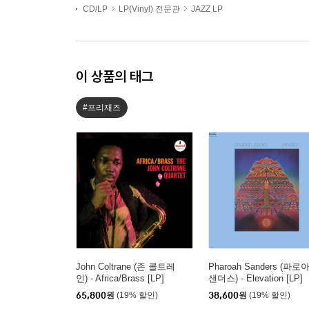
CD/LP
LP(Vinyl) 전문관
JAZZ LP
이 상품의 태그
#프리재즈
John Coltrane (존 콜트레
Pharoah Sanders (파로
인) - Africa/Brass [LP]
샌더스) - Elevation [LP]
65,800
원
(19% 할인)
38,600
원
(19% 할인)