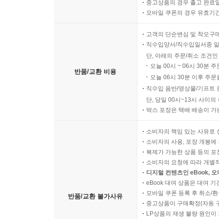
중고상품의 경우 출고 완료일
모바일 쿠폰의 경우 유효기간(
고객의 단순변심 및 착오구
직수입양서/직수입일서중 일
단, 아래의 주문/취소 조건인
오늘 00시 ~ 06시 30분 
반품/교환 비용
오늘 06시 30분 이후 주문
직수입 음반/영상물/기프트 
단, 당일 00시~13시 사이
박스 포장은 택배 배송이 가
소비자의 책임 있는 사유로 
소비자의 사용, 포장 개봉에 
복제가 가능한 상품 등의 포장을 
소비자의 요청에 따라 개별
디지털 컨텐츠인 eBook, 
eBook 대여 상품은 대여 기
모바일 쿠폰 등록 후 취소/환
반품/교환 불가사유
중고상품이 구매확정(자동 
LP상품의 재생 불량 원인이 기