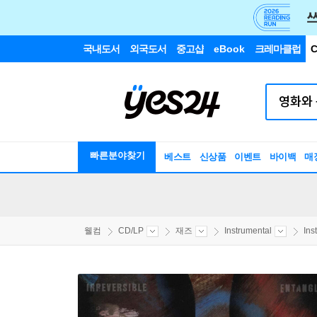
국내도서
외국도서
중고샵
eBook
크레마클럽
C
빠른분야찾기
베스트
신상품
이벤트
바이백
매
웰컴
CD/LP
재즈
Instrumental
Ins