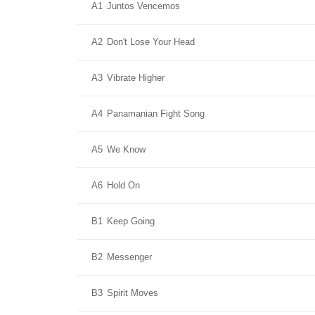
A1
Juntos Vencemos
A2
Don't Lose Your Head
A3
Vibrate Higher
A4
Panamanian Fight Song
A5
We Know
A6
Hold On
B1
Keep Going
B2
Messenger
B3
Spirit Moves