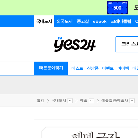
국내도서
외국도서
중고샵
eBook
크레마클럽
C
빠른분야찾기
베스트
신상품
이벤트
바이백
매
웰컴
국내도서
예술
예술일반/예술사