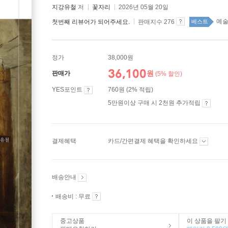
지강유철
저
꽃자리
2026년 05월 20일
예술
첫번째 리뷰어가 되어주세요.
판매지수 276
베스트
정가
38,000원
36,100
원
판매가
(5% 할인)
YES포인트
760원 (2% 적립)
5만원이상 구매 시 2천원 추가적립
결제혜택
카드/간편결제 혜택을 확인하세요
배송안내
배송비 : 무료
중고상품
이 상품을 팔기