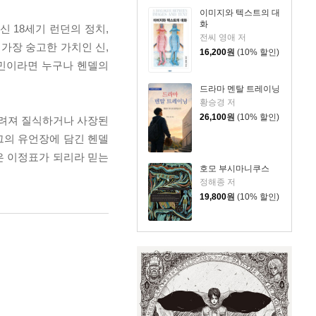
이미지와 텍스트의 대
화
 18세기 런던의 정치,
전씨 영애 저
가장 숭고한 가치인 신,
16,200
원
(10% 할인)
시민이라면 누구나 헨델의
드라마 멘탈 트레이닝
황승경 저
26,100
원
(10% 할인)
가려져 질식하거나 사장된
그의 유언장에 담긴 헨델
은 이정표가 되리라 믿는
호모 부시마니쿠스
정해종 저
19,800
원
(10% 할인)