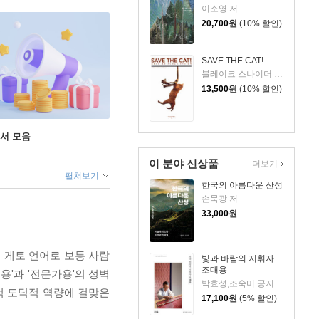
이소영 저
20,700
원
(10% 할인)
SAVE THE CAT!
블레이크 스나이더 저/이태선 역
13,500
원
(10% 할인)
도서 모음
이 분야 신상품
더보기
펼쳐보기
한국의 아름다운 산성
손묵광 저
33,000
원
 게토 언어로 보통 사람
빛과 바람의 지휘자
조대용
'과 '전문가용'의 성벽
박효성,조숙미 공저/이종근 사진
적 도덕적 역량에 걸맞은
17,100
원
(5% 할인)