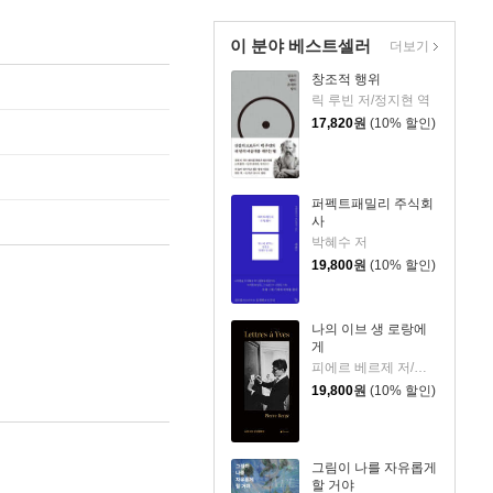
이 분야 베스트셀러
더보기
창조적 행위
릭 루빈 저/정지현 역
17,820
원
(10% 할인)
퍼펙트패밀리 주식회
사
박혜수 저
19,800
원
(10% 할인)
나의 이브 생 로랑에
게
피에르 베르제 저/김유진 역
19,800
원
(10% 할인)
그림이 나를 자유롭게
할 거야