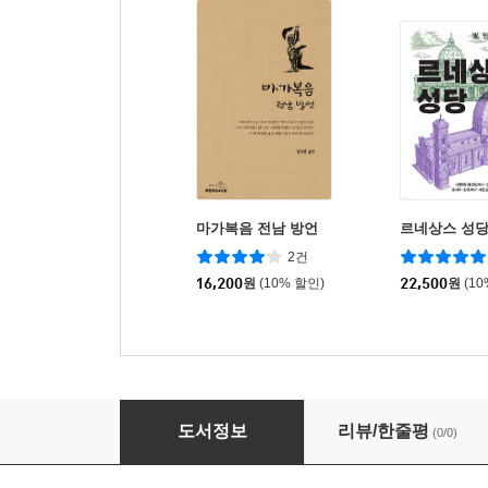
마가복음 전남 방언
르네상스 성
2건
16,200
원
(10% 할인)
22,500
원
(1
헨델 극장
도서정보
리뷰/한줄평
(0/0)