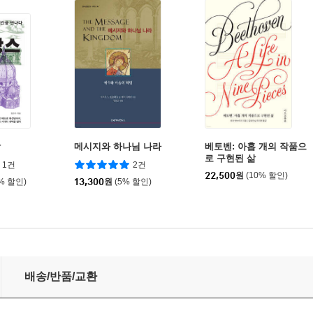
당
메시지와 하나님 나라
베토벤: 아홉 개의 작품으
로 구현된 삶
1건
2건
22,500
원
(10% 할인)
0% 할인)
13,300
원
(5% 할인)
배송/반품/교환