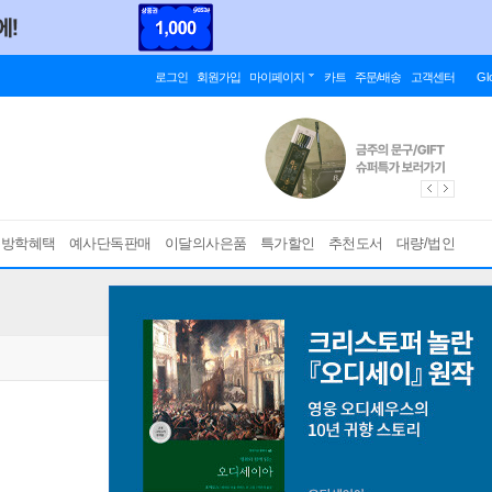
로그인
회원가입
마이페이지
카트
주문/배송
고객센터
Gl
름방학혜택
예사단독판매
이달의사은품
특가할인
추천도서
대량/법인