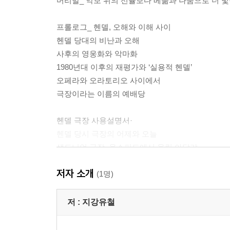
머리말_ 악보 위의 선율보다 베풂과 나눔으로 더 빛
프롤로그_ 헨델, 오해와 이해 사이
헨델 당대의 비난과 오해
사후의 영웅화와 악마화
1980년대 이후의 재평가와 ‘실용적 헨델’
오페라와 오라토리오 사이에서
극장이라는 이름의 예배당
헨델 극장 사용설명서·
헨델 당시 극장의 어제와 오늘
샐도니언 극장, 옥스퍼드에서 울린 아달랴
18세기 런던 극장의 역사
저자 소개
극장과 헨델의 오페라·오라토리오 검열과 면허법,
(1명)
오라토리오가 태어난 틈 오늘의 헨델 극장 순례
저 :
지강유철
1부_ 헨델과 메시아
「메시아」