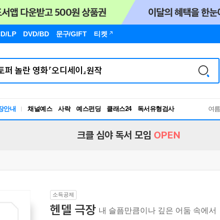
D/LP
DVD/BD
문구
/GIFT
티켓
장안내
채널예스
사락
예스펀딩
클래스24
독서유형검사
여
RBTI Lab
독서유형검사
크클 심야 독서 모임
OPEN
소득공제
헨델 극장
내 슬픔만큼이나 깊은 어둠 속에서