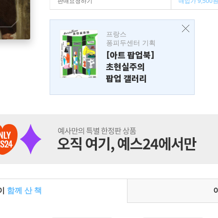
판매요청하기
매입가 9,500
프랑스
퐁피두센터 기획
[아트 팝업북]
초현실주의
팝업 갤러리
들이
함께 산 책