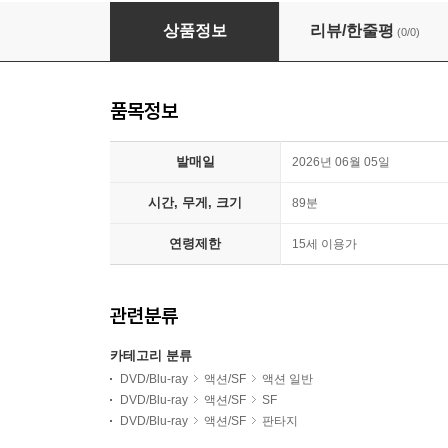
아토맨: 뉴 히어로
상품정보
리뷰/한줄평
(0/0)
품목정보
발매일
2026년 06월 05일
시간, 무게, 크기
89분
연령제한
15세 이용가
관련분류
카테고리 분류
DVD/Blu-ray
액션/SF
액션 일반
DVD/Blu-ray
액션/SF
SF
DVD/Blu-ray
액션/SF
판타지