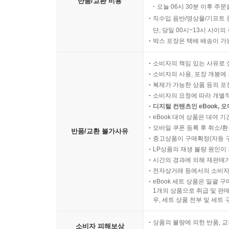
반품/교환 비용
오늘 06시 30분 이후 주문
직수입 음반/영상물/기프트 
단, 당일 00시~13시 사이
박스 포장은 택배 배송이 가
소비자의 책임 있는 사유로 
소비자의 사용, 포장 개봉에 
복제가 가능한 상품 등의 포장을 
소비자의 요청에 따라 개별
디지털 컨텐츠인 eBook, 
eBook 대여 상품은 대여 기
모바일 쿠폰 등록 후 취소/환
반품/교환 불가사유
중고상품이 구매확정(자동 
LP상품의 재생 불량 원인이 기
시간의 경과에 의해 재판매가
전자상거래 등에서의 소비자
eBook 세트 상품은 일괄 
1개의 상품으로 취급 및 판매
우, 세트 상품 전부 및 세트
상품의 불량에 의한 반품, 교
소비자 피해보상