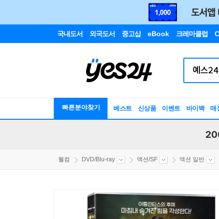
국내도서
외국도서
중고샵
eBook
크레마클럽
C
빠른분야찾기
베스트
신상품
이벤트
바이백
매
20
웰컴
DVD/Blu-ray
액션/SF
액션 일반