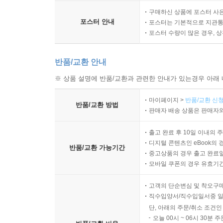
구매하신 상품에 포스터 사은
포스터 안내
포스터는 기본적으로 지관통에
포스터 수량이 많은 경우, 
반품/교환 안내
※ 상품 설명에 반품/교환과 관련한 안내가 있는경우 아래 
마이페이지 >
반품/교환 신청
반품/교환 방법
판매자 배송 상품은 판매자와
출고 완료 후 10일 이내의 
디지털 콘텐츠인 eBook의 
반품/교환 가능기간
중고상품의 경우 출고 완료일
모바일 쿠폰의 경우 유효기간(
고객의 단순변심 및 착오구
직수입양서/직수입일서중 일
단, 아래의 주문/취소 조건인
오늘 00시 ~ 06시 30분 