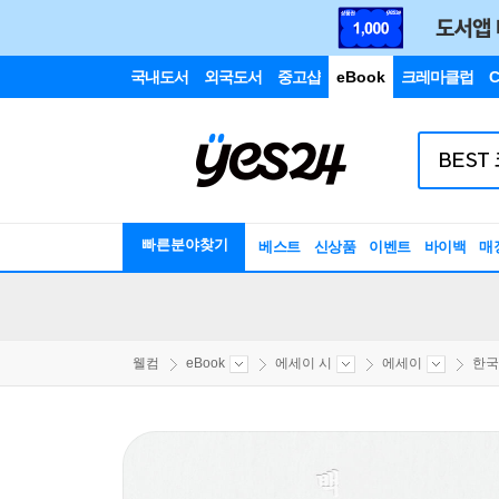
국내도서
외국도서
중고샵
eBook
크레마클럽
C
빠른분야찾기
베스트
신상품
이벤트
바이백
매
웰컴
eBook
에세이 시
에세이
한국