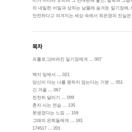
미가 아니라 오히려 그 반대편에 놓인, 얼룩과 그림
의 내밀한 비밀과 상처는 남몰래 숨겨둔 일기장에,
안전하다고 여겨지는 세상 속에서 최은영의 진실은 
목차
프롤로그|버려진 일기장에게 … 007
백지 앞에서 … 021
당신이 더는 나를 원하지 않는다는 기분 … 051
긴 겨울 … 067
천천히 달리기 … 099
혼자 사는 연습 … 135
못생겼다는 느낌 … 159
그때의 은희들에게 … 181
174517 … 201