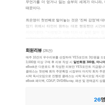
무언가를 더 얻거나 잃는 승부의 세계가 아니라,
때문이다.
최은영이 첫번째로 털어놓는 것은 ‘진짜 감정’에 
않기 위해서 타인이 원하는 대로 행동했던 시간
이야기한다. “‘사랑받고 자란 티가 나’ 같은 말이 
싶었다는 작가의 고백은, 자신의 감정과 욕망의 키를
회원리뷰
두번째는 ‘유약한 상황’에 대한 것이다. 작가는 오
(26건)
선택했지만, 애초부터 혼자 살고 싶었던 건 아
매주 10건의 우수리뷰를 선정하여 YES포인트 3만원을 드
3,000원 이상 구매 후 리뷰 작성 시
일반회원 300원, 마니아
존재했다”(138~139쪽)는 말처럼 작가에게 ‘혼자
eBook은 다운로드 후 작성한 리뷰만 YES포인트 지급됩니
찌르며 예상치 못한 모습으로 펼쳐지는 삶, 최은
클래스는 첫번째 회차 주문확정 시점부터 마지막 회차 주문
바랐던 삶의 기준에 맞추어 평가하는 것은 아니다
사락 독서모임으로 진행된 클래스는 사락 독서모임 게시판
연약함을 끌어안는다. 그것은 매 순간 달라지는 삶
eBook 페이백, CD/LP, DVD/Blu-ray, 패션 및 판매금
마지막 세번째는 ‘인식이 부서지는 순간’에 대한 
26
명
변화한다. 새로운 사람과 관계를 맺으면서, 또는