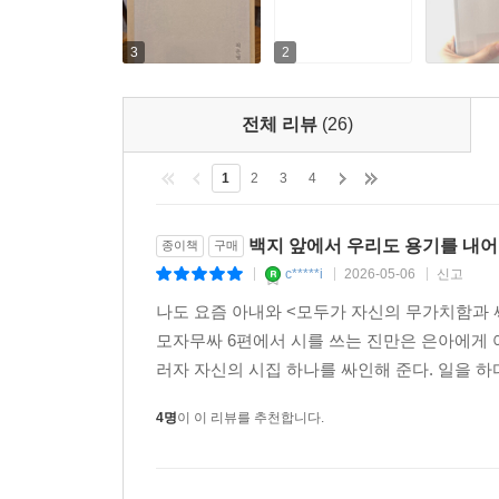
그렇기에 이번 책에서 최은영이 자신이 ‘죽거나 되
3
2
못했던 시기에 친구가 전화를 걸어와 이렇게 말했
꿈이었다.”(37쪽) 그리고 짧지 않은 시간 글을 
전체 리뷰
(26)
『밝은 밤』을 쓰면서 작가로서, 그리고 인간으로
스펙터클함이 있다면, 그것은 글쓰기로 자신의 한계
1
2
3
4
최은영은 이번 책을 준비하며 다음과 같이 말한다.
백지 앞에서 우리도 용기를 내
종이책
구매
어느 때보다도 타인의 얼굴에 가까이 다가가는 기분
c*****i
2026-05-06
신고
|
|
|
가깝게 느껴질 것이다. 그리고 동시에 깨닫게 될 것
나도 요즘 아내와 <모두가 자신의 무가치함과 
고통 또한 함께 받아들이는 과정임을. 그런 관계의
모자무싸 6편에서 시를 쓰는 진만은 은아에게 어
사적인 고백이 다른 누군가를 일으켜세울 수도 있다
러자 자신의 시집 하나를 싸인해 준다. 일을 하다
있는지 들여다본 후에도 여전히 서로를 이해할 수 
4명
이 이 리뷰를 추천합니다.