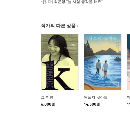
[읽다]
최은영 “늘 사람 생각을 해요”
작가의 다른 상품
그 여름
애쓰지 않아도
6,000
원
14,500
원
1