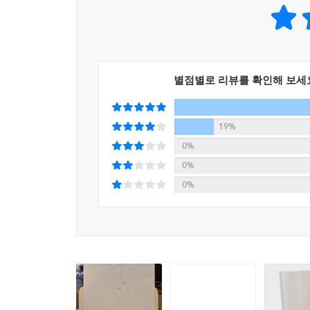
가입하기로 결심한 순간이 인생의 큰 방향을 좌우
모든 것을 분명하게 본 사람처럼”(25쪽) 그전과는
최은영은 동물에 대한 생각도 변화를 거쳤다고 
달라”(262쪽)졌다고 말이다. 두툼한 교지 한 권,
별점별로 리뷰를 확인해 보세
하나… 『백지 앞에서』는 인생은 크고 거대하지만,
탓에 우리에게 어려움을 안기고, 동일한 바로 그
당장 판단하지 않으려는 용기인지도 모른다.
19%
0%
“나는 작가로서의 내가
0%
인간으로서의 나를 피해갈 수 없다는 걸 알았다.”
0%
삶의 전부를 살아내는 사람, 최은영을 이루는 거의 
그리고 무엇보다 『백지 앞에서』가 감동적으로 다
때문이다. 최은영은 데뷔하기까지 여러 공모전에서
소포모어 징크스에 시달리며 ‘더 나은 성과’를 내
일기를 쓰는 것조차 어려운 시기”(39쪽)를 겪기도 