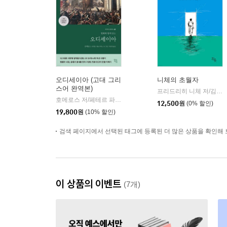
오디세이아 (고대 그리
니체의 초월자
스어 완역본)
프리드리히 니체 저/김철 편역
호메로스 저/페테르 파울 루벤스 그림/박문재 역
현대지성
|
12,500
원
(0% 할인)
19,800
원
(10% 할인)
검색 페이지에서 선택된 태그에 등록된 더 많은 상품을 확인해 
이 상품의 이벤트
(7개)