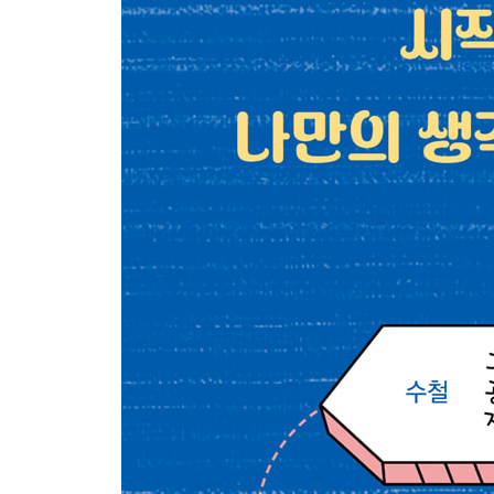
미션임파서블 : 데드 레코닝
☆ AI에 웬 핵? - 150
+ 터미네이터 - 154
#6 경제는 언제나 국민을 향해야 한다 - 156
오즈의 마법사
☆ 주식투자와 경제민주화 - 175
+ 빅 쇼트 - 182
#7 다름을 인정하라 - 184
호텔 르완다
☆ 정치양극화와 민주주의 - 203
+ 공동경비구역 JSA - 210