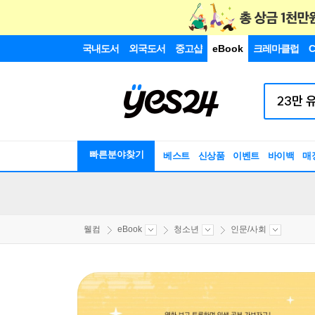
국내도서
외국도서
중고샵
eBook
크레마클럽
C
빠른분야찾기
베스트
신상품
이벤트
바이백
매
웰컴
eBook
청소년
인문/사회