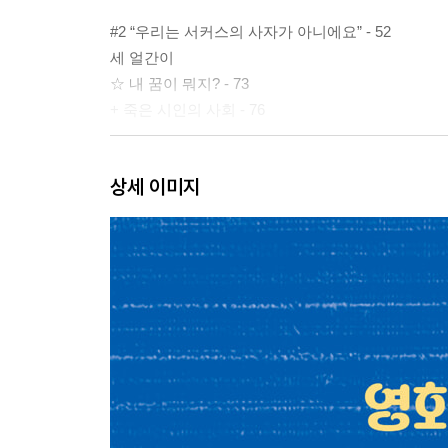
#2 “우리는 서커스의 사자가 아니에요” - 52
세 얼간이
☆ 내 꿈이 뭐지? - 73
+ 죽은 시인의 사회 - 76
#3 정체성은 완성품이 아니라 과정이다 - 78
상세 이미지
케이팝 데몬 헌터스
☆ 의대 쏠림 현상과 의대 증원 문제 - 90
☆ 숏폼문화 - 96
+ 인사이드 아웃 - 102
#4 환경을 살려야 나도 산다 - 104
모노노케 히메
☆ 인간과 자연은 공존할 수 있는가 - 121
+ 불편한 진실 - 130
#5 나는 사용자인가 아니면 대상인가 - 132