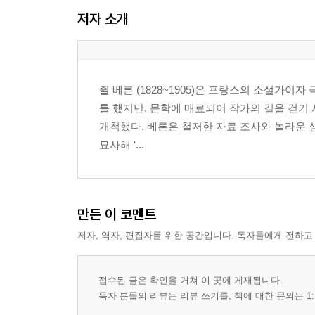
CHAPTER XI. IN WHICH PHILEAS FOGG SECU
저자 소개
CHAPTER XII. IN WHICH PHILEAS FOGG AND
CHAPTER XIII. IN WHICH PASSEPARTOUT RE
CHAPTER XIV. IN WHICH PHILEAS FOGG 
WITHOUT EVER THINKING OF SEEING IT
쥘 베른 (1828~1905)은 프랑스의 소설가이
CHAPTER XV. IN WHICH THE BAG OF BANK
를 했지만, 문학에 매료되어 작가의 길을 걷기
CHAPTER XVI. IN WHICH FIX DOES NOT SEEM
개척했다. 베른은 철저한 자료 조사와 놀라운 
CHAPTER XVII. SHOWING WHAT HAPPENED 
묘사해 ‘...
CHAPTER XVIII. IN WHICH PHILEAS FOGG, P
CHAPTER XIX. IN WHICH PASSEPARTOUT TAKE
CHAPTER XX. IN WHICH FIX COMES FACE TO
CHAPTER XXI. IN WHICH THE MASTER OF 
만든 이 코멘트
POUNDS
저자, 역자, 편집자를 위한 공간입니다. 독자들에게 전하고
CHAPTER XXII. IN WHICH PASSEPARTOUT F
MONEY IN ONE’S POCKET
CHAPTER XXIII. IN WHICH PASSEPARTOUT’
접수된 글은 확인을 거쳐 이 곳에 게재됩니다.
CHAPTER XXIV. DURING WHICH MR. FOGG AN
독자 분들의 리뷰는 리뷰 쓰기를, 책에 대한 문의는 1:
CHAPTER XXV. IN WHICH A SLIGHT GLIMPSE 