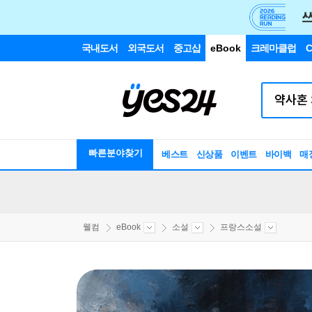
국내도서
외국도서
중고샵
eBook
크레마클럽
C
빠른분야찾기
베스트
신상품
이벤트
바이백
매
웰컴
eBook
소설
프랑스소설