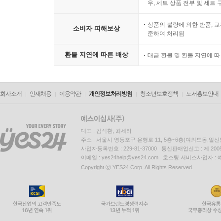
우, 세트 상품 전부 및 세트
상품의 불량에 의한 반품, 교
소비자 피해보상
준하여 처리됨
환불 지연에 따른 배상
대금 환불 및 환불 지연에 
회사소개
인재채용
이용약관
개인정보처리방침
청소년보호정책
도서홍보안내
대표 : 김석환, 최세라
주소 : 서울시 영등포구 은행로 11, 5층~6층(여의도동,일신
사업자등록번호 : 229-81-37000 통신판매업신고 : 제 200
이메일 : yes24help@yes24.com 호스팅 서비스사업자 :
Copyright ⓒ YES24 Corp. All Rights Reserved.