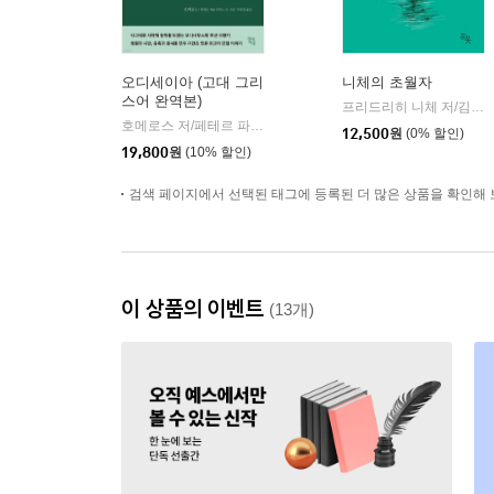
오디세이아 (고대 그리
니체의 초월자
스어 완역본)
프리드리히 니체 저/김철 편역
호메로스 저/페테르 파울 루벤스 그림/박문재 역
현대지성
|
12,500
원
(0% 할인)
19,800
원
(10% 할인)
검색 페이지에서 선택된 태그에 등록된 더 많은 상품을 확인해 
이 상품의 이벤트
(13개)