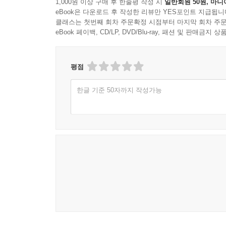
1,000원 이상 구매 후 한줄평 작성 시
일반회원 50원, 마니
eBook은 다운로드 후 작성한 리뷰만 YES포인트 지급됩니
클래스는 첫번째 회차 주문확정 시점부터 마지막 회차 주문
eBook 페이백, CD/LP, DVD/Blu-ray, 패션 및 판매금
평점
한글 기준 50자까지 작성가능