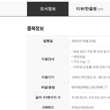
Around the World in 80 Days
도서정보
리뷰/한줄평
(0/0)
품목정보
발행일
2026년 05월 15일
배송 없이 구매 후 바로 읽
제한없음
이용안내
TTS 가능
저작권 보호를 위해 인쇄 기
지원기기
크레마 /PC(윈도우 - 4K 모
파일/용량
EPUB(DRM) | 29.26MB
글자 수/페이지 수
약 30.3만자, 약 6.3만 단어, 
ISBN13
9791176500142