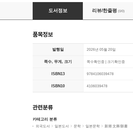
日本史はいかに物語られてきたか
도서정보
리뷰/한줄평
(0/0)
품목정보
발행일
2026년 05월 20일
쪽수, 무게, 크기
쪽수확인중 | 크기확인중
ISBN13
9784106039478
ISBN10
4106039478
관련분류
카테고리 분류
외국도서
일본도서
문학
일본문학
新潮 文庫/新書