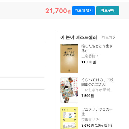
21,700
카트에 넣기
바로구매
원
이 분야 베스트셀러
더보기
推したちとどう生き
るか
三宅香帆 저
11,330
원
くらべて,けみして校
閱部の九重さん
こいしゆうか 新潮社校閱部 저
7,590
원
ツユクサナツコの一
生
益田ミリ 저
8,670
원
(10% 할인)