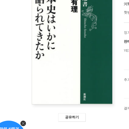
河
첫
정
판
Y
추
결
공유하기