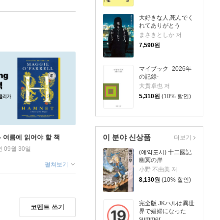
大好きな人,死んでく
れてありがとう
まさきとしか 저
7,590
원
マイブック -2026年
の記錄-
大貫卓也 저
5,310
원
(10% 할인)
이 분야 신상품
ng - 여름에 읽어야 할 책
더보기
년 09월 30일
(예약도서) 十二國記
幽冥の岸
펼쳐보기
小野 不由美 저
8,130
원
(10% 할인)
完全版 JKハルは異世
코멘트 쓰기
界で娼婦になった
summer