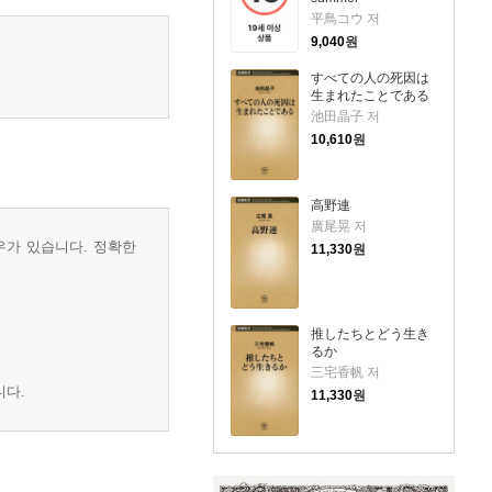
平鳥コウ 저
9,040
원
すべての人の死因は
生まれたことである
池田晶子 저
10,610
원
高野連
廣尾晃 저
우가 있습니다. 정확한
11,330
원
推したちとどう生き
るか
三宅香帆 저
니다.
11,330
원