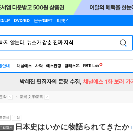
D/LP
DVD/BD
문구
/GIFT
티켓
독서유형검사
RBTI Lab
장안내
채널예스
사락
예스펀딩
클래스24
독서유형검사
박혜진 편집자의 문장 수집,
채널예스 1화 보러 가
문학
新潮 文庫/新書
득공제
수입
日本史はいかに物語られてきたか
수입일서