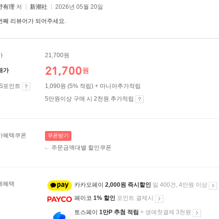
野有理
저
新潮社
2026년 05월 20일
번째 리뷰어가 되어주세요.
가
21,700원
21,700
원
매가
ES포인트
1,090원 (5% 적립) + 마니아추가적립
5만원이상 구매 시 2천원 추가적립
가혜택쿠폰
쿠폰받기
주문금액대별 할인쿠폰
제혜택
카카오페이
2,000원 즉시할인
일 400건, 4만원 이상
페이코
1% 할인
포인트 결제시
토스페이
1만P 추첨 적립
+ 생애첫결제 3천원