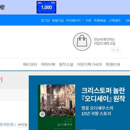
로그인
회원가입
마이페이지
카트
주문/배송
고객센터
Gl
해리포터
캐릭터북
원작소설
어린이특가세트
회원리뷰
기
[ 新潮新書 ]
바인딩 & 에디션 안내