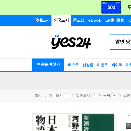
국내도서
외국도서
중고샵
eBook
크레마클럽
C
빠른분야찾기
베스트
신상품
이벤트
바이백
매
웰컴
외국도서
일본도서
문학
일본
소
직