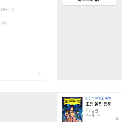
 없음
시
AD