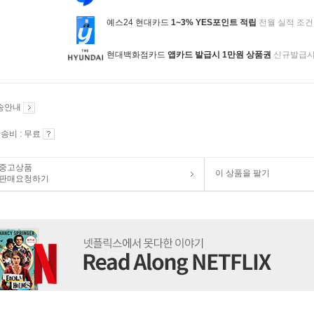
예스24 현대카드
1~3% YES포인트 적립
전월 실적 조건
현대백화점카드
앱카드 발급시 1만원 상품권
신규발급
송안내
송비 : 무료
중고상품
이 상품을 팔기
판매요청하기