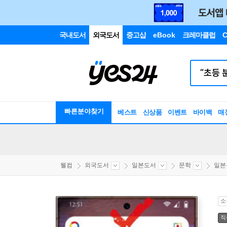
국내도서
외국도서
중고샵
eBook
크레마클럽
C
빠른분야찾기
베스트
신상품
이벤트
바이백
매
웰컴
외국도서
일본도서
문학
일본
소
직