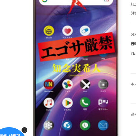
知
첫
정
판
Y
추
결