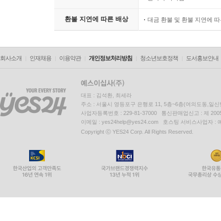
환불 지연에 따른 배상
대금 환불 및 환불 지연에 
회사소개
인재채용
이용약관
개인정보처리방침
청소년보호정책
도서홍보안내
대표 : 김석환, 최세라
주소 : 서울시 영등포구 은행로 11, 5층~6층(여의도동,일신
사업자등록번호 : 229-81-37000 통신판매업신고 : 제 200
이메일 : yes24help@yes24.com 호스팅 서비스사업자 :
Copyright ⓒ YES24 Corp. All Rights Reserved.