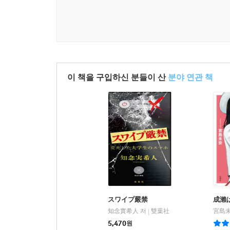
이 책을 구입하신 분들이 산
분야 연관 책
スワイプ嚴禁
成瀨
知念實希人 저
雙葉社
宮島未
|
5,470
원