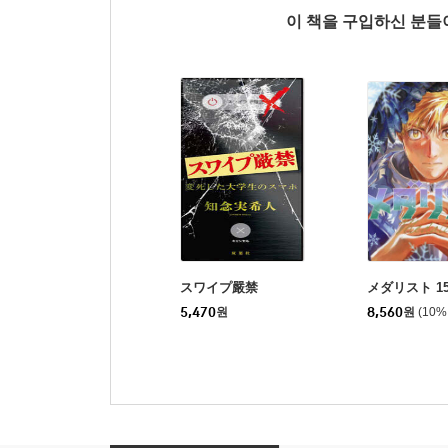
이 책을 구입하신 분
スワイプ嚴禁
メダリスト 1
5,470
원
8,560
원
(10%