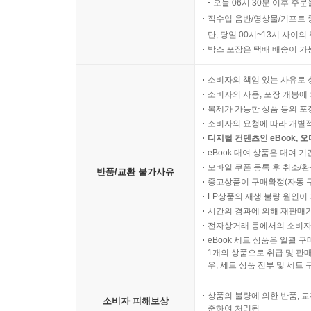
오늘 06시 30분 이후 주문
직수입 음반/영상물/기프트 
단, 당일 00시~13시 사이
박스 포장은 택배 배송이 가
소비자의 책임 있는 사유로 
소비자의 사용, 포장 개봉에 
복제가 가능한 상품 등의 포장을 
소비자의 요청에 따라 개별
디지털 컨텐츠인 eBook, 
eBook 대여 상품은 대여 기
모바일 쿠폰 등록 후 취소/환
반품/교환 불가사유
중고상품이 구매확정(자동 
LP상품의 재생 불량 원인이 기
시간의 경과에 의해 재판매가
전자상거래 등에서의 소비자
eBook 세트 상품은 일괄 
1개의 상품으로 취급 및 판매
우, 세트 상품 전부 및 세트
상품의 불량에 의한 반품, 교
소비자 피해보상
준하여 처리됨