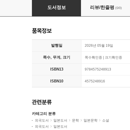
エゴサ嚴禁
도서정보
리뷰/한줄평
(0/0)
품목정보
발행일
2026년 05월 19일
쪽수, 무게, 크기
쪽수확인중 | 크기확인중
ISBN13
9784575248913
ISBN10
4575248916
관련분류
카테고리 분류
외국도서
일본도서
문학
일본문학
소설
외국도서
일본도서