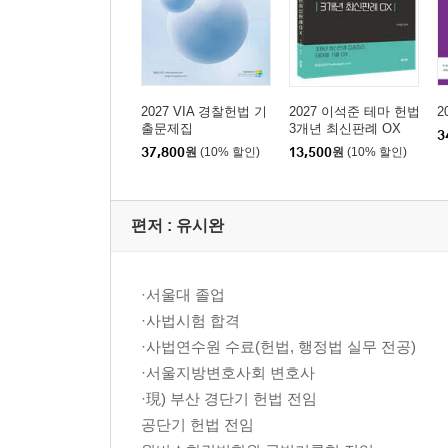
2027 VIA 경찰헌법 기
2027 이석준 테마 헌법
2
출문제집
3개년 최신판례 OX
3
37,800
원
(10% 할인)
13,500
원
(10% 할인)
편저 :
유시완
·서울대 졸업
·사법시험 합격
·사법연수원 수료(헌법, 행정법 실무 전공)
·서울지방변호사회 변호사
·現) 부산 경단기 헌법 전임
공단기 헌법 전임