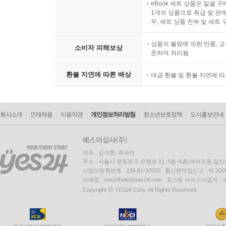
eBook 세트 상품은 일괄 
1개의 상품으로 취급 및 판매
우, 세트 상품 전부 및 세트
상품의 불량에 의한 반품, 교
소비자 피해보상
준하여 처리됨
환불 지연에 따른 배상
대금 환불 및 환불 지연에 
회사소개
인재채용
이용약관
개인정보처리방침
청소년보호정책
도서홍보안내
대표 : 김석환, 최세라
주소 : 서울시 영등포구 은행로 11, 5층~6층(여의도동,일신
사업자등록번호 : 229-81-37000 통신판매업신고 : 제 200
이메일 : yes24help@yes24.com 호스팅 서비스사업자 :
Copyright ⓒ YES24 Corp. All Rights Reserved.