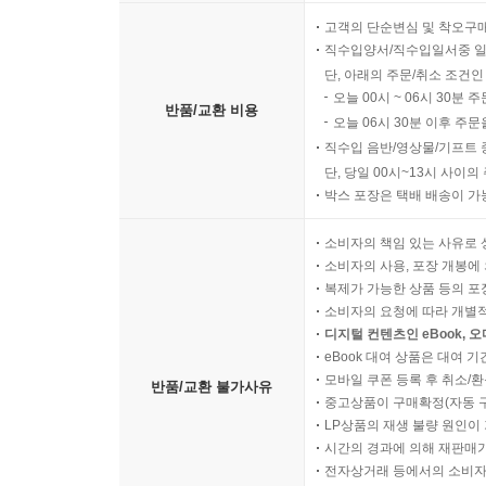
고객의 단순변심 및 착오구
직수입양서/직수입일서중 일
단, 아래의 주문/취소 조건인
오늘 00시 ~ 06시 30분 
반품/교환 비용
오늘 06시 30분 이후 주문
직수입 음반/영상물/기프트 
단, 당일 00시~13시 사이
박스 포장은 택배 배송이 가
소비자의 책임 있는 사유로 
소비자의 사용, 포장 개봉에 
복제가 가능한 상품 등의 포장을 
소비자의 요청에 따라 개별
디지털 컨텐츠인 eBook, 
eBook 대여 상품은 대여 기
모바일 쿠폰 등록 후 취소/환
반품/교환 불가사유
중고상품이 구매확정(자동 
LP상품의 재생 불량 원인이 기
시간의 경과에 의해 재판매가
전자상거래 등에서의 소비자