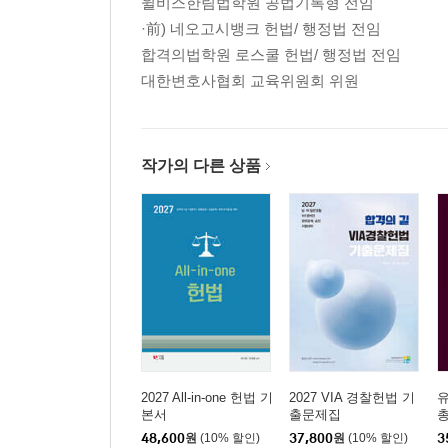
윌비스한림법학원 공법기록형 전임
·前) 네오고시뱅크 헌법/ 행정법 전임
합격의법학원 로스쿨 헌법/ 행정법 전임
대한변호사협회 교육위원회 위원
작가의 다른 상품
2027 All-in-one 헌법 기
2027 VIA 경찰헌법 기
본서
출문제집
총
48,600
원
(10% 할인)
37,800
원
(10% 할인)
3