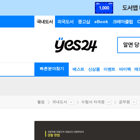
국내도서
외국도서
중고샵
eBook
크레마클럽
C
빠른분야찾기
베스트
신상품
이벤트
바이백
매
웰컴
국내도서
수험서 자격증
공무원