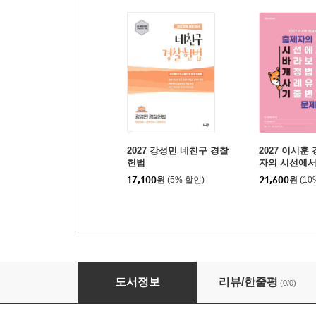
2027 강성민 네친구 경찰
2027 이시훈
헌법
자의 시선에서
정법령 사례
17,100
원
(5% 할인)
21,600
원
(10
문제집
2027 VIA 경찰헌법 핵심지문 총정리
도서정보
리뷰/한줄평
(0/0)