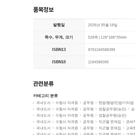
품목정보
발행일
2026년 05월 18일
쪽수, 무게, 크기
528쪽 | 128*188*35mm
ISBN13
9791194588399
ISBN10
1194588395
관련분류
카테고리 분류
국내도서
수험서 자격증
공무원
헌법/형법/민법/기타법
국내도서
수험서 자격증
공무원
경찰공무원(승진)
승
국내도서
수험서 자격증
공무원
경찰공무원(승진)
국내도서
수험서 자격증
공무원
직군별 문제집
관세
국내도서
수험서 자격증
공무원
직군별 문제집
교육
국내도서
수험서 자격증
공무원
직군별 문제집
교정