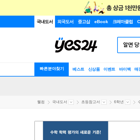
국내도서
외국도서
중고샵
eBook
크레마클럽
C
빠른분야찾기
베스트
신상품
이벤트
바이백
매
웰컴
국내도서
초등참고서
6학년