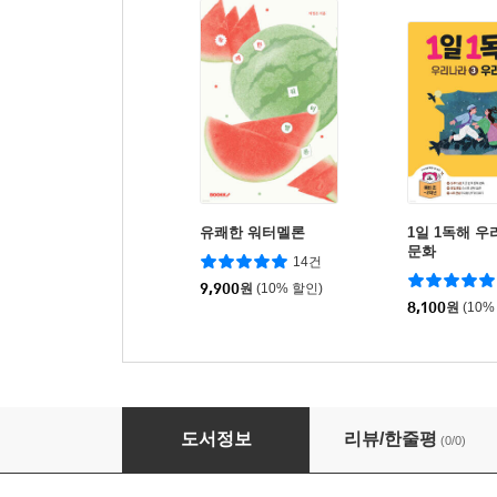
유쾌한 워터멜론
1일 1독해 우
문화
14건
9,900
원
(10% 할인)
8,100
원
(10%
KMA 한국수학학력평가 초6학년 (하반기대비) (2
도서정보
리뷰/한줄평
(0/0)