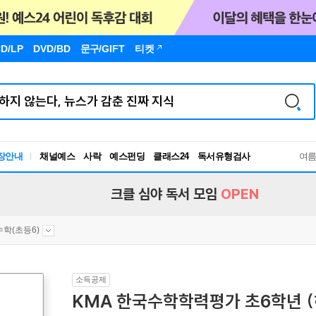
D/LP
DVD/BD
문구
/GIFT
티켓
장안내
채널예스
사락
예스펀딩
클래스24
독서유형검사
여
RBTI Lab
독서유형검사
크클 심야 독서 모임
OPEN
수학(초등6)
소득공제
KMA 한국수학학력평가 초6학년 (하