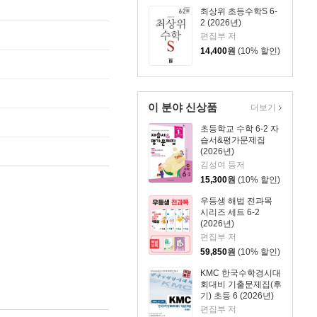
최상위 초등수학S 6-
2 (2026년)
편집부 저
14,400
원
(10% 할인)
이 분야 신상품
더보기
초등학교 수학 6-2 자
습서&평가문제집
(2026년)
김성여 등저
15,300
원
(10% 할인)
우등생 해법 전과목
시리즈 세트 6-2
(2026년)
편집부 저
59,850
원
(10% 할인)
KMC 한국수학경시대
회대비 기출문제집(후
기) 초등 6 (2026년)
편집부 저