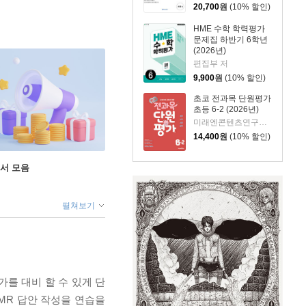
20,700
원
(10% 할인)
HME 수학 학력평가
문제집 하반기 6학년
(2026년)
편집부 저
9,900
원
(10% 할인)
초코 전과목 단원평가
초등 6-2 (2026년)
미래엔콘텐츠연구회 저
14,400
원
(10% 할인)
도서 모음
펼쳐보기
가를 대비 할 수 있게 단
 OMR 답안 작성을 연습을