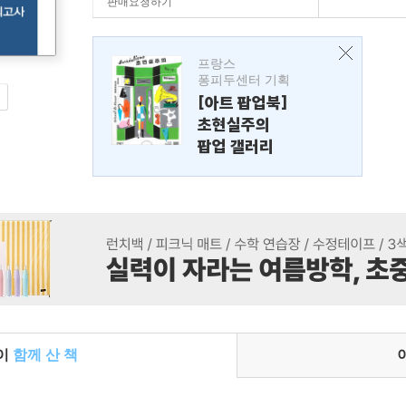
판매요청하기
프랑스
퐁피두센터 기획
[아트 팝업북]
초현실주의
팝업 갤러리
들이
함께 산 책