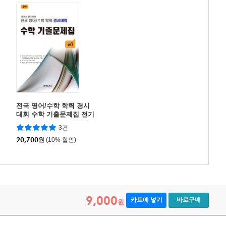
전국 영어/수학 학력 경시
대회 수학 기출문제집 전기
초등 1 (2026년)
3건
20,700
원
(10% 할인)
9,000
카트에 넣기
바로구매
원