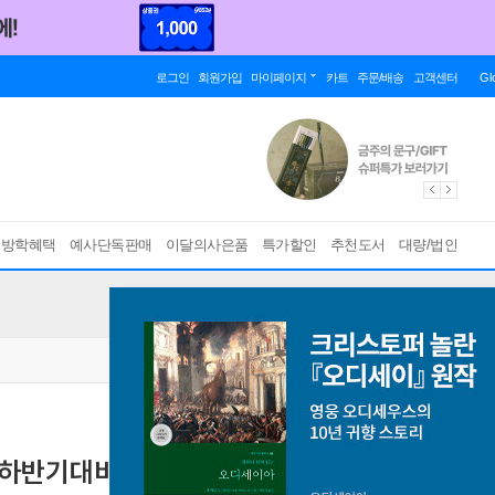
로그인
회원가입
마이페이지
카트
주문/배송
고객센터
Gl
름방학혜택
예사단독판매
이달의사은품
특가할인
추천도서
대량/법인
반기대비) (2026년)
[ 2022개정교육과정 ]