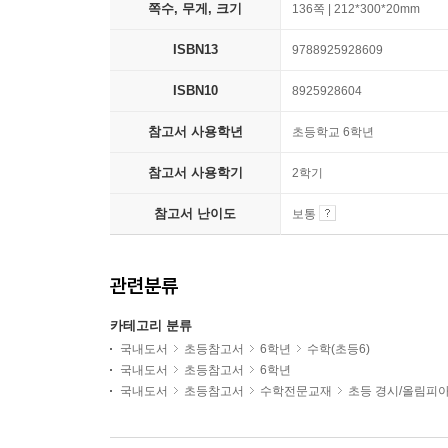
쪽수, 무게, 크기
136쪽 | 212*300*20mm
ISBN13
9788925928609
ISBN10
8925928604
참고서 사용학년
초등학교 6학년
참고서 사용학기
2학기
참고서 난이도
보통
관련분류
카테고리 분류
국내도서
초등참고서
6학년
수학(초등6)
국내도서
초등참고서
6학년
국내도서
초등참고서
수학전문교재
초등 경시/올림피