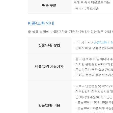
구매 후 즉시 다운로드 가능
배송 구분
배송비 : 무료배송
반품/교환 안내
※ 상품 설명에 반품/교환과 관련한 안내가 있는경우 아래 
마이페이지 >
반품/교환 신청
반품/교환 방법
판매자 배송 상품은 판매자와
출고 완료 후 10일 이내의 
디지털 콘텐츠인 eBook의 
반품/교환 가능기간
중고상품의 경우 출고 완료일
모바일 쿠폰의 경우 유효기간(
고객의 단순변심 및 착오구
직수입양서/직수입일서중 일
단, 아래의 주문/취소 조건인
오늘 00시 ~ 06시 30분 
반품/교환 비용
오늘 06시 30분 이후 주문