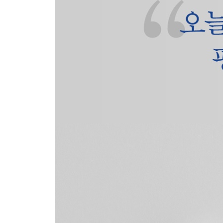
스물세 번째 편지 시작을 되풀이하는 일 _부활
4부 새날이 밝다 / 126
From 나 _하나님으로부터 오는 것들
스물네 번째 편지 복 있는 사람 _복
스물다섯 번째 편지 네 손에 고인 아침을 건네렴 _
스물여섯 번째 편지 고요함이 널 씻겨 줄 거야 _화
스물일곱 번째 편지 내 심장을 네게 건넨다 _사랑
스물여덟 번째 편지 용서할 수 있는 권리 _용서
스물아홉 번째 편지 은혜의 출발선 _상상력
서른 번째 편지 빛과 함께 걸어가렴 _아름다움
추신
마지막 편지 너의 밤은 나의 그늘이어서 / 161