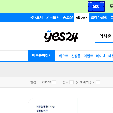
국내도서
외국도서
중고샵
eBook
크레마클럽
C
빠른분야찾기
베스트
신상품
이벤트
바이백
매
웰컴
eBook
종교
세계의종교