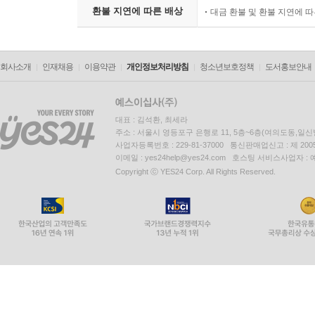
환불 지연에 따른 배상
대금 환불 및 환불 지연에 
회사소개
인재채용
이용약관
개인정보처리방침
청소년보호정책
도서홍보안내
대표 : 김석환, 최세라
주소 : 서울시 영등포구 은행로 11, 5층~6층(여의도동,일신
사업자등록번호 : 229-81-37000 통신판매업신고 : 제 200
이메일 : yes24help@yes24.com 호스팅 서비스사업자 :
Copyright ⓒ YES24 Corp. All Rights Reserved.