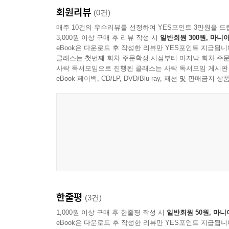
회원리뷰
우리가 당면한 고민과 상황에 대한 하나님의 권면을
(0건)
저자의 의도에 따라 날마다 하나님이 보내신 밤편
매주 10건의 우수리뷰를 선정하여 YES포인트 3만원을 드
3,000원 이상 구매 후 리뷰 작성 시
일반회원 300원, 마니아
음미하며 권면을 듣는 것입니다. 마치 연애편지를 
eBook은 다운로드 후 작성한 리뷰만 YES포인트 지급됩니
바랍니다. 한편 이 책을 읽는 독자들은 매일의
클래스는 첫번째 회차 주문확정 시점부터 마지막 회차 주문
확신합니다.
사락 독서모임으로 진행된 클래스는 사락 독서모임 게시판
이 책은 우리를 향한 하나님의 마음을 풍성히 누
eBook 페이백, CD/LP, DVD/Blu-ray, 패션 및 판매금
보내는 이들, 성경의 행간 속에 담긴 하나님의 마
를 즐겁게, 기꺼이 추천합니다.
배준영(동광교회 부목사, 『복음을 들고 너에게 갈게
샘이 깊을수록 길어 올린 물은 청량합니다. 잘 벼
밤이 낳았을 성찰의 문장들이 반갑고 고맙습니다.
편지에서 사랑하는 자에게 잠을 주시는 하나님을 만납
부활의 아침이 이르기 전 가장 어두운 시각, 저자
한줄평
(3건)
손으로 건네는 한 잔의 냉수와 같이, 읽는 이의 가
최 은(영화평론가, 모두를위한기독교영화제 부집행
1,000원 이상 구매 후 한줄평 작성 시
일반회원 50원, 마니
eBook은 다운로드 후 작성한 리뷰만 YES포인트 지급됩니