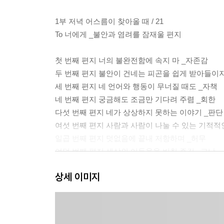
1부 저녁 어스름이 찾아올 때 / 21
To 너에게 _불안과 염려를 잠재울 편지
첫 번째 편지 너의 불완전함에 속지 마 _자존감
두 번째 편지 불안이 건네는 피곤을 쉽게 받아들이지
세 번째 편지 네 언어와 행동이 무너질 때도 _자책
네 번째 편지 궁금해도 조금만 기다려 주렴 _회한
다섯 번째 편지 네가 상상하지 못하는 이야기 _판단
여섯 번째 편지 사람과 사람이 나눌 수 있는 기적적
일곱 번째 편지 덧없음에 끝내 저항하며 _허무
여덟 번째 편지 세상의 어두움을 비춰 주길 _고난
아홉 번째 편지 이 땅에 거룩의 윤곽을 만들어 내 
상세 이미지
2부 한밤의 위로 / 56
너와 같은 사람들 _그들도 두려웠지만 나아갔단다