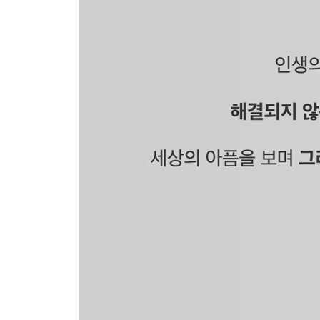
열 번째 편지 의연한 걸음으로 나아가렴 _요셉의 
열한 번째 편지 너를 혹독한 추위 속으로 몰아넣지 
열두 번째 편지 지혜가 발생하는 장소 _솔로몬의 듣
열세 번째 편지 사랑은 그의 곁에서 함께 견뎌 주는 
열네 번째 편지 이토록 사랑스러운 슬픔도 있지 _
열다섯 번째 편지 너에게 새 옷을 입혀 줄게 _아담
3부 아침을 기다리는 어둠 / 86
너와 같은 사람이 된 나 _내가 진 십자가를 기억하
열여섯 번째 편지 네가 교회가 되어 주렴 _회복
열일곱 번째 편지 네 삶의 근거는 무엇이니? _근원
열여덟 번째 편지 근거가 흔들린 사람을 봐 _가롯 
열아홉 번째 편지 생명이 생명을 시작하게 하는 만찬
스무 번째 편지 누군가에게 네 발자국을 남겨 주길 
스물한 번째 편지 그 죽음은 네 죄 때문이란다 _속
스물두 번째 편지 십자가의 다른 의미 _십자가