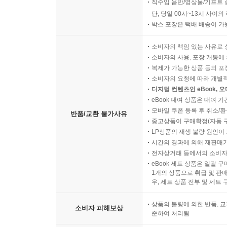
직수입 음반/영상물/기프트 
단, 당일 00시~13시 사이
박스 포장은 택배 배송이 가
소비자의 책임 있는 사유로 
소비자의 사용, 포장 개봉에 
복제가 가능한 상품 등의 포장을 
소비자의 요청에 따라 개별
디지털 컨텐츠인 eBook, 
eBook 대여 상품은 대여 기
모바일 쿠폰 등록 후 취소/환
반품/교환 불가사유
중고상품이 구매확정(자동 
LP상품의 재생 불량 원인이 기
시간의 경과에 의해 재판매가
전자상거래 등에서의 소비자
eBook 세트 상품은 일괄 
1개의 상품으로 취급 및 판매
우, 세트 상품 전부 및 세트
상품의 불량에 의한 반품, 교
소비자 피해보상
준하여 처리됨