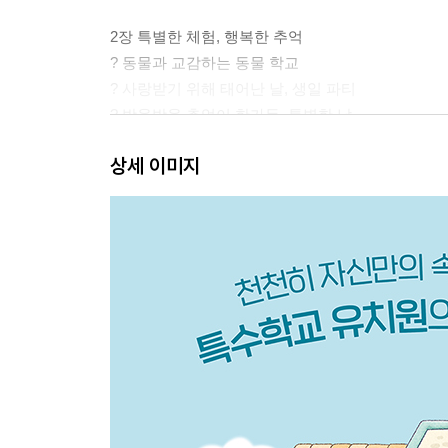
2장 특별한 체험, 행복한 추억
? 동물과 교감하는 동물 학교
? 사랑받기 위해 태어난 날, 생일 파티
? 방울방울 추억이 한가득, 특별한 날
? 한바탕 신나게 놀아요, 계절 축제
상세 이미지
? 물건을 구매해요, 편의점 데이
? 머리를 잘라요, 미용실 경험
3장 꽃씨를 심고 싹을 틔우는 시간
? 혼자 할 수 있어요, 자조 기술
? 참 잘했어요, 칭찬
? 바람직한 행동을 늘려요, 강화
? 적극적으로 가르쳐요, 사회적 기술
? 변화에 적응해요, 불안 극복
4장 꽃씨 품은 아이들을 위한 마음챙김