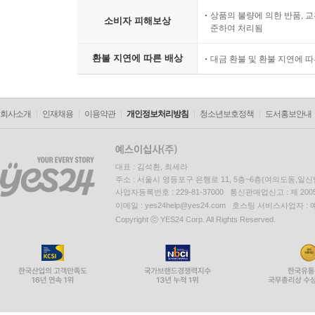
상품의 불량에 의한 반품, 교
소비자 피해보상
준하여 처리됨
환불 지연에 따른 배상
대금 환불 및 환불 지연에 
회사소개
인재채용
이용약관
개인정보처리방침
청소년보호정책
도서홍보안내
대표 : 김석환, 최세라
주소 : 서울시 영등포구 은행로 11, 5층~6층(여의도동,일신
사업자등록번호 : 229-81-37000 통신판매업신고 : 제 200
이메일 : yes24help@yes24.com 호스팅 서비스사업자 :
Copyright ⓒ YES24 Corp. All Rights Reserved.