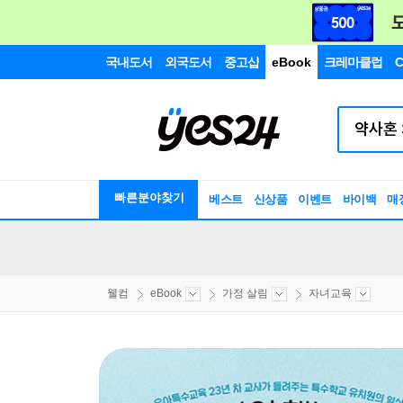
국내도서
외국도서
중고샵
eBook
크레마클럽
C
빠른분야찾기
베스트
신상품
이벤트
바이백
매
웰컴
eBook
가정 살림
자녀교육