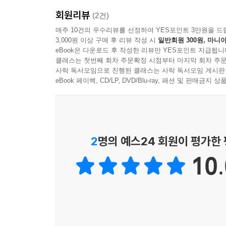
저자는 “특수학교에서의 교육은 이인삼각 달리기
회원리뷰
비롯된다고. 학교의 교육이 자연스럽게 집에서도 일
(2건)
이 책은 느린 아이들의 성장을 위해 고군분투하는
매주 10건의 우수리뷰를 선정하여 YES포인트 3만원을 드
3,000원 이상 구매 후 리뷰 작성 시
일반회원 300원, 마니아
자기만의 꽃을 피운다”라는 믿음으로, “느림이 
eBook은 다운로드 후 작성한 리뷰만 YES포인트 지급됩니
통해, 장애 아동의 교육뿐 아니라 부모가 겪는 마
클래스는 첫번째 회차 주문확정 시점부터 마지막 회차 주문
모든 아이는 한 명의 존엄한 인격체로서 자신에게 
사락 독서모임으로 진행된 클래스는 사락 독서모임 게시판
느린 아이에게도 모두 해당합니다. 아이들은 싹을 
eBook 페이백, CD/LP, DVD/Blu-ray, 패션 및 판매금
틔울 때까지 조금은 긴 과정을 거치기도 합니다
마찬가지입니다. 학교에서는 교사들의, 가정에서
됩니다. 이 책은 그 현장 이야기를 들려주고 있습니
2
명의 예스24 회원이 평가한
10.