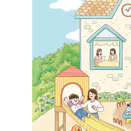
? 특수성보다 먼저 보아요, 보편성
? 밀려오면 넘고 또 넘어요, 마음의 파도
? 가족의 마음을 이해해요, 특수교육의 시작
? 가장 중요한 미션, 라포르 형성
? 가장 좋은 선생님은 부모
? 장애 서비스 시스템은 든든한 지원군
5장 자신만의 속도로 꽃을 피우는 유치원
? 교실이 편안해요, 환경 꾸미기
? 집중력이 높아져요, 시각적 스케줄
? 매일 반복해요, 1교시 아침 모임
? 가족 일기를 활용해요, 언어 지도
? 아이들을 존중해요, 식사 지도
? 미리 대처해요, 안전사고
? 교사의 최고 파트너는 부모
6장 Q&A 아이의 행복을 찾아서
? Q. 우리 아이에게 맞는 교육기관은 어디일까?