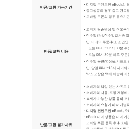
디지털 콘텐츠인 eBook의 
반품/교환 가능기간
중고상품의 경우 출고 완료일
모바일 쿠폰의 경우 유효기간(
고객의 단순변심 및 착오구
직수입양서/직수입일서중 일
단, 아래의 주문/취소 조건인
오늘 00시 ~ 06시 30분 
반품/교환 비용
오늘 06시 30분 이후 주문
직수입 음반/영상물/기프트 
단, 당일 00시~13시 사이
박스 포장은 택배 배송이 가
소비자의 책임 있는 사유로 
소비자의 사용, 포장 개봉에 
복제가 가능한 상품 등의 포장을 
소비자의 요청에 따라 개별
디지털 컨텐츠인 eBook, 
eBook 대여 상품은 대여 기
모바일 쿠폰 등록 후 취소/환
반품/교환 불가사유