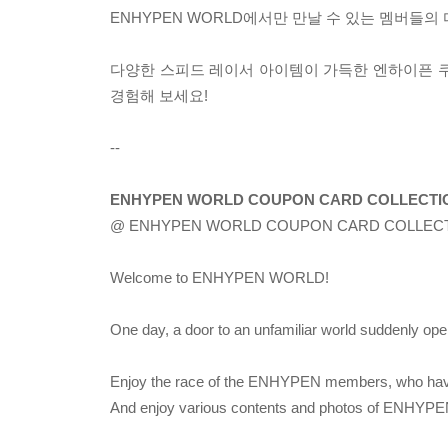
ENHYPEN WORLD에서만 만날 수 있는 멤버들
다양한 스피드 레이서 아이템이 가득한 엔하이픈 쿠폰
경험해 보세요!
--
ENHYPEN WORLD COUPON CARD COLLECTION
@ ENHYPEN WORLD COUPON CARD COLLEC
Welcome to ENHYPEN WORLD!
One day, a door to an unfamiliar world suddenly op
Enjoy the race of the ENHYPEN members, who hav
And enjoy various contents and photos of ENHY