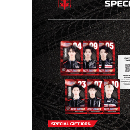
- Mini L-holder 1 EA (SPECIAL VER. ONLY)
- Removable Sticker 6 EA (SPECIAL VER. ONLY)
- Mini VAMKIDZ Opener Keyring 1 EA (1 out of 6
@ Coupon Benefits
[GAME COUPON CARD]
: In-game currency 6,000 GEMS
Download ENHYPEN WORLD and become a CONNE