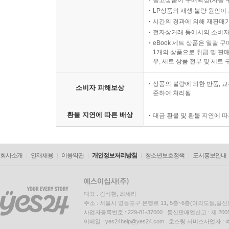
중고상품이 구매확정(자동 
LP상품의 재생 불량 원인이 기
시간의 경과에 의해 재판매가
전자상거래 등에서의 소비자
eBook 세트 상품은 일괄 
1개의 상품으로 취급 및 판매
우, 세트 상품 전부 및 세트
상품의 불량에 의한 반품, 교
소비자 피해보상
준하여 처리됨
환불 지연에 따른 배상
대금 환불 및 환불 지연에 
회사소개
인재채용
이용약관
개인정보처리방침
청소년보호정책
도서홍보안내
대표 : 김석환, 최세라
주소 : 서울시 영등포구 은행로 11, 5층~6층(여의도동,일신
사업자등록번호 : 229-81-37000 통신판매업신고 : 제 200
이메일 : yes24help@yes24.com 호스팅 서비스사업자 :