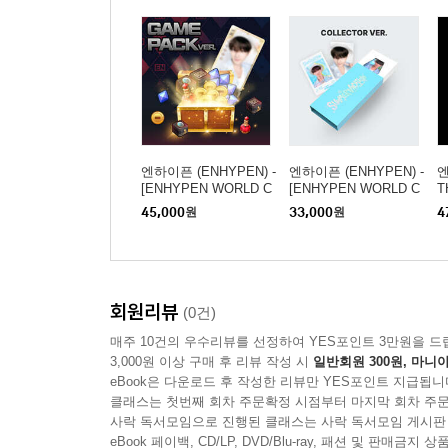
엔하이픈 (ENHYPEN) -
엔하이픈 (ENHYPEN) -
엔
[ENHYPEN WORLD C
[ENHYPEN WORLD C
T
OUPON CARD COLLE
OUPON CARD COLLE
yl
45,000
원
33,000
원
4
CTION] SUMMER VA
CTION] SUMMER VA
CATION GAME PACK
CATION COLLECTOR
ver.
ver.
회원리뷰
(0건)
매주 10건의 우수리뷰를 선정하여 YES포인트 3만원을 드
3,000원 이상 구매 후 리뷰 작성 시
일반회원 300원, 마니아
eBook은 다운로드 후 작성한 리뷰만 YES포인트 지급됩니
클래스는 첫번째 회차 주문확정 시점부터 마지막 회차 주문
사락 독서모임으로 진행된 클래스는 사락 독서모임 게시판
eBook 페이백, CD/LP, DVD/Blu-ray, 패션 및 판매금