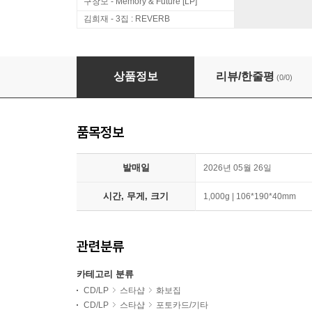
구창모 - Memory & Future [LP]
김희재 - 3집 : REVERB
엔하이픈 (ENHYPEN) - [ENHYPEN WORLD CO
상품정보
리뷰/한줄평
(0/0)
품목정보
발매일
2026년 05월 26일
시간, 무게, 크기
1,000g | 106*190*40mm
관련분류
카테고리 분류
CD/LP
스타샵
화보집
CD/LP
스타샵
포토카드/기타