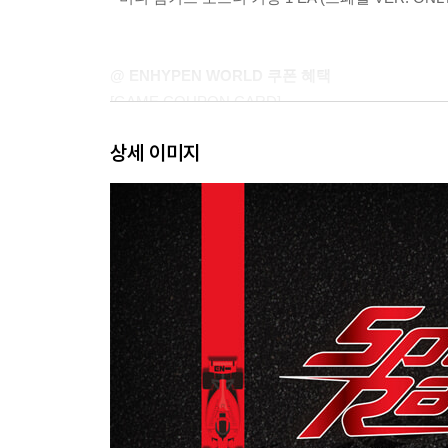
@ ENHYPEN WORLD 쿠폰 혜택
[GAME COUPON CARD]
: 인게임재화 6,000 보석
상세 이미지
[엔하이픈 월드] 다운받고 커넥터가 되어 엔하이픈
--
@ COMPONENTS
- Package 1 EA
- SP CARD (Special Card) 1 EA (1 out of 6 random)
- Vampir ticket 1 EA (1 out of 6 random) (SPECIA
- Concept photo 6 EA
- 2 Cut photo 2 EA (2 out of 6 random)
- Game Coupon Card 1 EA (1 out of 6 random)