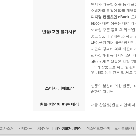
복제가 가능한 상품 등의 포장을 
소비자의 요청에 따라 개별
디지털 컨텐츠인 eBook, 
eBook 대여 상품은 대여 기
모바일 쿠폰 등록 후 취소/환
반품/교환 불가사유
중고상품이 구매확정(자동 
LP상품의 재생 불량 원인이 기
시간의 경과에 의해 재판매가
전자상거래 등에서의 소비자
eBook 세트 상품은 일괄 
1개의 상품으로 취급 및 판매
우, 세트 상품 전부 및 세트
상품의 불량에 의한 반품, 교
소비자 피해보상
준하여 처리됨
환불 지연에 따른 배상
대금 환불 및 환불 지연에 
회사소개
인재채용
이용약관
개인정보처리방침
청소년보호정책
도서홍보안내