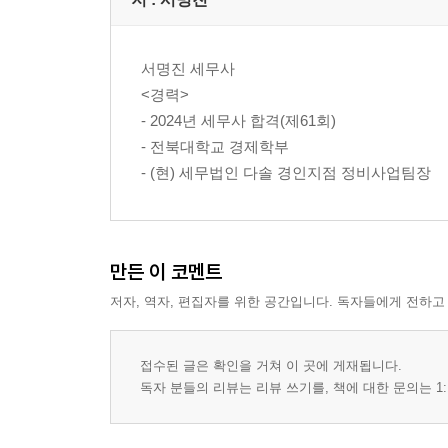
제7장
상속·증여세 편
서명진 세무사
1. 상속세
<경력>
2. 증여세
- 2024년 세무사 합격(제61회)
3. 재산평가
- 전북대학교 경제학부
4. 신고와 납부
- (현) 세무법인 다솔 경인지점 정비사업팀장
제8장
주택임대소득 편
1. 주택임대소득 과세
만든 이 코멘트
저자, 역자, 편집자를 위한 공간입니다. 독자들에게 전하고
접수된 글은 확인을 거쳐 이 곳에 게재됩니다.
독자 분들의 리뷰는 리뷰 쓰기를, 책에 대한 문의는 1: