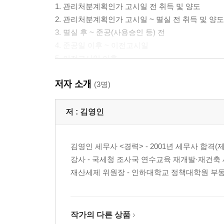
1. 관리처분계획인가 고시일 전 취득 및 양도
2. 관리처분계획인가 고시일 ~ 멸실 전 취득 및 양도
3. 멸실 후 ~ 준공(사용승인 등) 전
4. 준공일 이후 ~ 이전고시일
5. 이전고시일 이후
저자 소개
제3장
(3명)
취득세 편
1. 기본 사항
저 :
김영인
2. 소유 주택 수의 판단
3. 취득 시 무조건 중과세 배제되는 주택
김영인 세무사 <경력> - 2001년 세무사 합격
4. 무주택자인 개인이 주택을 유상으로 취득 시 내
강사 - 국세청 조사국 연수교육 재개발·재건축
5. 하나의 주택등 보유 중 두번째 집을 살 때 내야하
재산세제 위원장 - 인하대학교 정책대학원 부동산학
6. 두 개의 주택등 보유 중 세번째 주택을 취득하는
7. 3개의 주택 등 보유 중 비조정대상지역 내에 있는
8. 개인이 주택을 무상으로 취득하는 경우 취득세 
9. 중과세 규정과 다주택 등 취득세 중과세 규정이
작가의 다른 상품