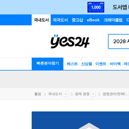
국내도서
외국도서
중고샵
eBook
크레마클럽
C
빠른분야찾기
베스트
신상품
이벤트
바이백
매
웰컴
국내도서
경제 경영
경영관리/전략/...