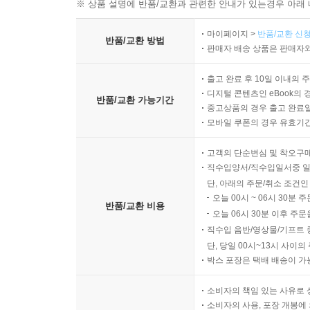
※ 상품 설명에 반품/교환과 관련한 안내가 있는경우 아래 
마이페이지 >
반품/교환 신청
반품/교환 방법
판매자 배송 상품은 판매자와
출고 완료 후 10일 이내의 
디지털 콘텐츠인 eBook의 
반품/교환 가능기간
중고상품의 경우 출고 완료일
모바일 쿠폰의 경우 유효기간(
고객의 단순변심 및 착오구
직수입양서/직수입일서중 일
단, 아래의 주문/취소 조건인
오늘 00시 ~ 06시 30분 
반품/교환 비용
오늘 06시 30분 이후 주문
직수입 음반/영상물/기프트 
단, 당일 00시~13시 사이
박스 포장은 택배 배송이 가
소비자의 책임 있는 사유로 
소비자의 사용, 포장 개봉에 