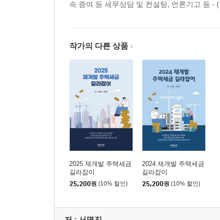
속 증여 등 세무상담 및 컨설팅, 언론기고 등 - (
제5장
재산세 편
1. 과세대상은?
작가의 다른 상품
2. 누가 재산세를 내야 하나요?
3. 주택에 대한 재산세의 납세지는 어디인가요?
4. 재산세는 어떤 금액을 기준으로 부과하나요?
5. 주택 재산세율은?
6. 1세대 1주택자에 대한 혜택은 없나요?
7. 재산세에 부가하여 내야하는 세금은 없나요?
8. 주택 재산세 납부 시기는?
9. 재개발사업에서 관리처분계획인가 고시일 이후 
2025 재개발 주택세금
2024 재개발 주택세금
제6장
길라잡이
길라잡이
종합부동산세 편
25,200
원
(10% 할인)
25,200
원
(10% 할인)
1. 주택에 대한 과세
2. 재개발 등 조합원관련 종합부동산세
저 :
서명진