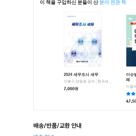
이 책을 구입하신 분들이 산
분야 연관 책
2024 세무조사 세무
이슈
례
이봉구,양동원 공저
한국세무사회
|
이철재
7,000
원
47,5
배송/반품/교환 안내