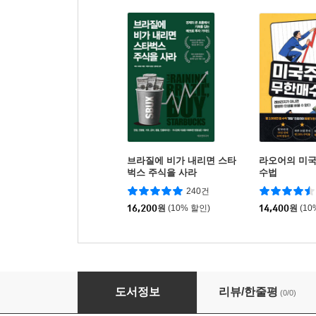
브라질에 비가 내리면 스타
라오어의 미
벅스 주식을 사라
수법
240건
16,200
원
(10% 할인)
14,400
원
(10
2026 재개발 주택세금 길라잡이
도서정보
리뷰/한줄평
(0/0)