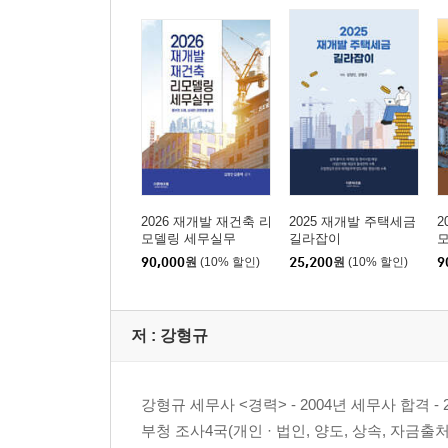
10. 장기일반민간임대주택 등에 대한 감면
11. 재개발 등 주택의 취득세
제4장
양도소득세 편
1. 기본 사항
2. 주택의 양도 시 비과세
3. 거주주택 양도 시 비과세 특례
4. 조합원입주권의 양도 시 비과세 특례
2026 재개발 재건축 리
2025 재개발 주택세금
2
모델링 세무실무
길라잡이
5. [일반주택 + 주택분양권] 보유 중 일반주택의 양
90,000
원
(10% 할인)
25,200
원
(10% 할인)
9
6. [일반주택 + 조합원입주권] 보유 중 일반주택 양
7. 1세대 다주택자 양도소득세 중과세 유예
8. 조합원분양가액과 권리가액(종전자산평가액) 차
저 :
강형규
9. 조합원 입주권 또는 준공된 주택의 양도차익 산
10. 조합으로부터 지급받은 금원의 소득구분
11. 조합으로부터 현금청산금을 받은 경우의 감면 
강형규 세무사 <경력> - 2004년 세무사 합격 -
12. 장기임대주택에 양도소득세 주요 감면 규정
부청 조사4국(개인 · 법인, 양도, 상속, 자금출