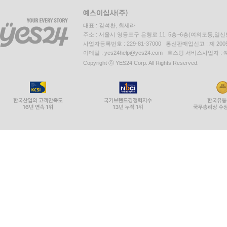
대표 : 김석환, 최세라
주소 : 서울시 영등포구 은행로 11, 5층~6층(여의도동,일신
사업자등록번호 : 229-81-37000 통신판매업신고 : 제 200
이메일 : yes24help@yes24.com 호스팅 서비스사업자 :
Copyright ⓒ YES24 Corp. All Rights Reserved.