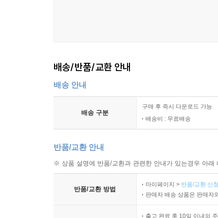
12월 축제 캘린더
빛 축제·일루미네이션
크리스마스·연말 행사
해넘이·해맞이 명소
? 연말 분위기 제대로 느끼는 방법
배송/반품/교환 안내
? 숙소와 함께 잡기 좋은 지역
배송 안내
마무리
구매 후 즉시 다운로드 가능
배송 구분
배송비 : 무료배송
하반기 축제 여행 정리
계절별 추천 여행 루트 정리
반품/교환 안내
내년 축제를 더 잘 즐기기 위한 기록
※ 상품 설명에 반품/교환과 관련한 안내가 있는경우 아래 
마이페이지 >
반품/교환 신청
반품/교환 방법
판매자 배송 상품은 판매자와
출고 완료 후 10일 이내의 