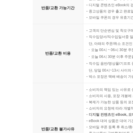
디지털 콘텐츠인 eBook의 
반품/교환 가능기간
중고상품의 경우 출고 완료일
모바일 쿠폰의 경우 유효기간(
고객의 단순변심 및 착오구
직수입양서/직수입일서중 일
단, 아래의 주문/취소 조건인
오늘 00시 ~ 06시 30분 
반품/교환 비용
오늘 06시 30분 이후 주문
직수입 음반/영상물/기프트 
단, 당일 00시~13시 사이
박스 포장은 택배 배송이 가
소비자의 책임 있는 사유로 
소비자의 사용, 포장 개봉에 
복제가 가능한 상품 등의 포장을 
소비자의 요청에 따라 개별
디지털 컨텐츠인 eBook, 
eBook 대여 상품은 대여 기
모바일 쿠폰 등록 후 취소/환
반품/교환 불가사유