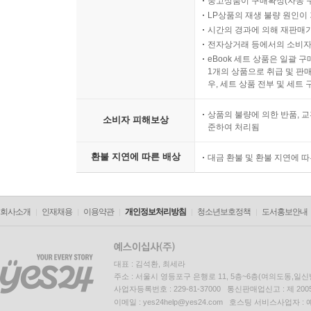
중고상품이 구매확정(자동 
LP상품의 재생 불량 원인이 기
시간의 경과에 의해 재판매가
전자상거래 등에서의 소비자
eBook 세트 상품은 일괄 
1개의 상품으로 취급 및 판매
우, 세트 상품 전부 및 세트
상품의 불량에 의한 반품, 교
소비자 피해보상
준하여 처리됨
환불 지연에 따른 배상
대금 환불 및 환불 지연에 
회사소개
인재채용
이용약관
개인정보처리방침
청소년보호정책
도서홍보안내
대표 : 김석환, 최세라
주소 : 서울시 영등포구 은행로 11, 5층~6층(여의도동,일신
사업자등록번호 : 229-81-37000 통신판매업신고 : 제 200
이메일 : yes24help@yes24.com 호스팅 서비스사업자 :