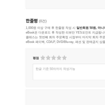
먹거리 중심 지역 축제
꽃·단풍·야외 문화 행사
? 인기 축제 동선 짜는 방법
? 사람 많은 날 피하는 요령
한줄평
(0건)
1,000원 이상 구매 후 한줄평 작성 시
일반회원 50원, 마니
5장. 감성 여행의 시작, 11월 축제
eBook은 다운로드 후 작성한 리뷰만 YES포인트 지급됩니
테마 : 불꽃·미식·야경
클래스는 첫번째 회차 주문확정 시점부터 마지막 회차 주문
eBook 페이백, CD/LP, DVD/Blu-ray, 패션 및 판매금
11월 축제 달력 한눈에
불꽃·빛·야경 축제
평점
미식·먹거리 중심 행사
늦가을 감성 여행지
한글 기준 50자까지 작성가능
? 쌀쌀한 날씨 대비 여행 팁
? 조용하게 즐기기 좋은 축제
6장. 한 해를 마무리하는 12월 축제
테마 : 빛·연말·해맞이