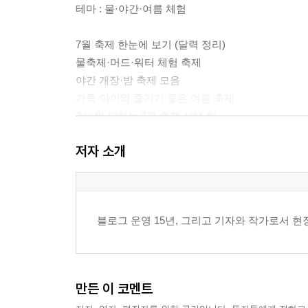
테마 : 물·야간·여름 체험
7월 축제 한눈에 보기 (달력 정리)
물축제·머드·워터 체험 축제
야간 개장·밤 축제 모음
가족·아이와 즐기기 좋은 여름 축제
? 더위 피하는 7월 축제 선택 팁
? 수도권·지방 여름 축제 루트 제안
저자 소개
2장. 가장 뜨거운 여행 시즌, 8월 축제
테마 : 맥주·음악·야시장
블로그 운영 15년, 그리고 기자와 작가로서 현장
8월 축제 달력
맥주·야시장·먹거리 축제
음악·공연·페스티벌
휴가철 인기 지역 축제
만든 이 코멘트
? 성수기 피해서 즐기는 방법