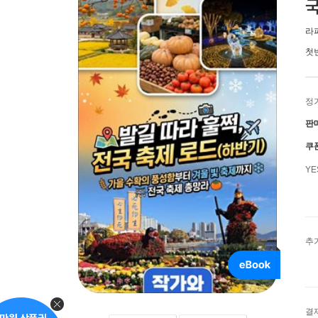
국
라
첫
정
판
쿠
Y
추
결