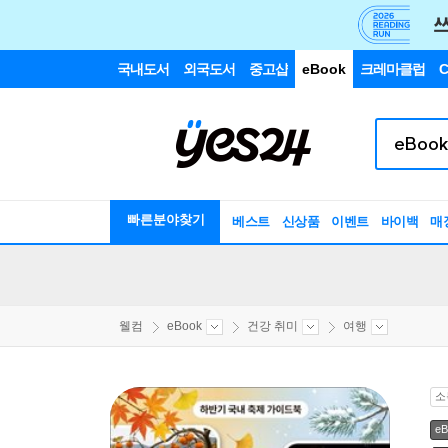
국내도서
외국도서
중고샵
eBook
크레마클럽
C
빠른분야찾기
베스트
신상품
이벤트
바이백
매
웰컴
eBook
건강 취미
여행
소
eB