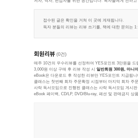
저자, 역자, 편집자를 위한 공간입니다. 독자들에게 전하고
? 밤에 가면 좋은 축제 리스트
3장. 가을의 시작을 알리는 9월 축제
접수된 글은 확인을 거쳐 이 곳에 게재됩니다.
테마 : 수확·전통·지역 축제
독자 분들의 리뷰는 리뷰 쓰기를, 책에 대한 문의는 1:
9월 축제 흐름 정리
농산물·과일 수확 축제
회원리뷰
(0건)
전통문화·지역 대표 행사
매주 10건의 우수리뷰를 선정하여 YES포인트 3만원을 드
초가을 여행지와 함께 즐기기
3,000원 이상 구매 후 리뷰 작성 시
일반회원 300원, 마니아
? 당일치기 가능한 9월 축제
eBook은 다운로드 후 작성한 리뷰만 YES포인트 지급됩니
클래스는 첫번째 회차 주문확정 시점부터 마지막 회차 주문
? 비교적 한적한 축제 찾는 방법
사락 독서모임으로 진행된 클래스는 사락 독서모임 게시판
eBook 페이백, CD/LP, DVD/Blu-ray, 패션 및 판매금
4장. 전국이 들썩이는 10월 축제
테마 : 먹거리·문화·꽃
10월 축제 캘린더 (최대 밀집 시기)
전국 대표 대형 축제 모음