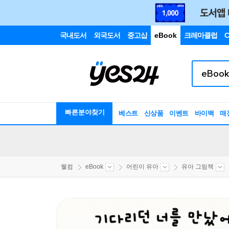
국내도서
외국도서
중고샵
eBook
크레마클럽
C
빠른분야찾기
베스트
신상품
이벤트
바이백
매
웰컴
eBook
어린이 유아
유아 그림책