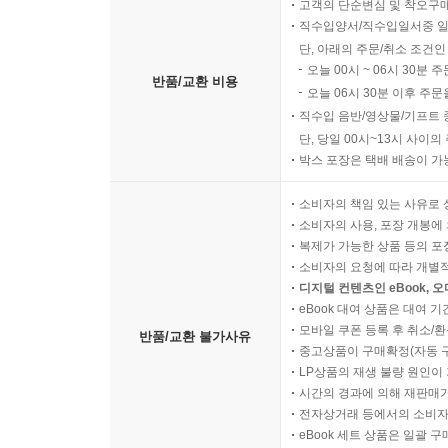
고객의 단순변심 및 착오구
직수입양서/직수입일서중 일
단, 아래의 주문/취소 조건인
오늘 00시 ~ 06시 30분 
반품/교환 비용
오늘 06시 30분 이후 주문
직수입 음반/영상물/기프트 
단, 당일 00시~13시 사이
박스 포장은 택배 배송이 가
소비자의 책임 있는 사유로 
소비자의 사용, 포장 개봉에 
복제가 가능한 상품 등의 포장을 
소비자의 요청에 따라 개별
디지털 컨텐츠인 eBook, 
eBook 대여 상품은 대여 기
모바일 쿠폰 등록 후 취소/환
반품/교환 불가사유
중고상품이 구매확정(자동 
LP상품의 재생 불량 원인이 기
시간의 경과에 의해 재판매가
전자상거래 등에서의 소비자
eBook 세트 상품은 일괄 