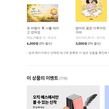
쉿 바람이 훅 나를 데리
엄마의 꿈은 이루어진
고 갔어요
거야
예당,AI활용 저
부크크
극미마미,AI 저
작가와
|
|
6,000
원
(0% 할인)
3,000
원
(0% 할인)
검색 페이지에서 선택된 태그에 등록된 더 많은 상품을 확인해 
이 상품의 이벤트
(7개)