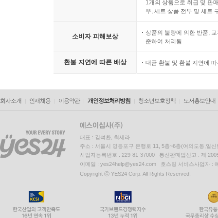
1개의 상품으로 취급 및 판매
우, 세트 상품 전부 및 세트
상품의 불량에 의한 반품, 교
소비자 피해보상
준하여 처리됨
환불 지연에 따른 배상
대금 환불 및 환불 지연에 
회사소개
인재채용
이용약관
개인정보처리방침
청소년보호정책
도서홍보안내
대표 : 김석환, 최세라
주소 : 서울시 영등포구 은행로 11, 5층~6층(여의도동,일신
사업자등록번호 : 229-81-37000 통신판매업신고 : 제 200
이메일 : yes24help@yes24.com 호스팅 서비스사업자 :
Copyright ⓒ YES24 Corp. All Rights Reserved.