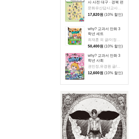
사 사전 대구 · 경북 편
문화유산답사교사모임 대구?경북팀 글/박순찬 그림
17,820
원
(10% 할인)
why? 교과서 만화 3
학년 세트
최재훈 외 글/이정태 외 그림
50,400
원
(10% 할인)
why? 교과서 만화 3
학년 사회
권민정,유경원 글/윤현우 그림
12,600
원
(10% 할인)