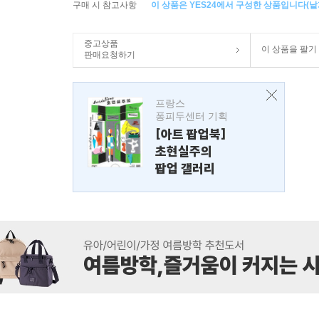
구매 시 참고사항
이 상품은 YES24에서 구성한 상품입니다(낱개
중고상품
이 상품을 팔기
판매요청하기
프랑스
퐁피두센터 기획
[아트 팝업북]
초현실주의
팝업 갤러리