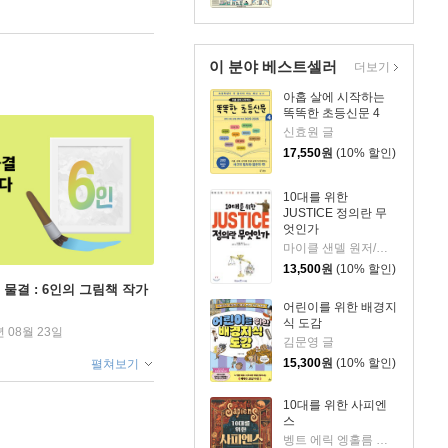
이 분야 베스트셀러
더보기
아홉 살에 시작하는
똑똑한 초등신문 4
신효원 글
17,550
원
(10% 할인)
10대를 위한
JUSTICE 정의란 무
엇인가
마이클 샌델 원저/신현주 글/조혜진 그림/김선욱 감수
13,500
원
(10% 할인)
 물결 : 6인의 그림책 작가
어린이를 위한 배경지
식 도감
년 08월 23일
김문영 글
15,300
원
(10% 할인)
펼쳐보기
10대를 위한 사피엔
스
벵트 에릭 엥홀름 글/요나 비에른셰르나 그림/김아영 감수