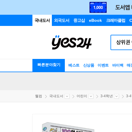
국내도서
외국도서
중고샵
eBook
크레마클럽
C
빠른분야찾기
베스트
신상품
이벤트
바이백
매
웰컴
국내도서
어린이
3-4학년
3-