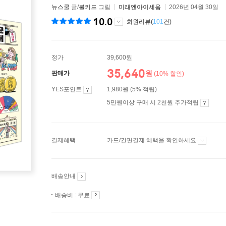
뉴스쿨
글/
불키드
그림
미래엔아이세움
2026년 04월 30일
10.0
회원리뷰(
101
건)
정가
39,600원
35,640
원
판매가
(10% 할인)
YES포인트
1,980원 (5% 적립)
5만원이상 구매 시 2천원 추가적립
결제혜택
카드/간편결제 혜택을 확인하세요
배송안내
배송비 : 무료