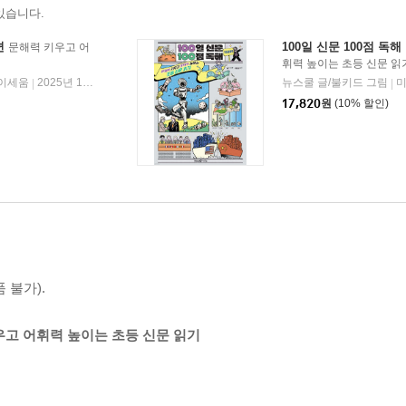
있습니다.
편
100일 신문 100점 독해
문해력 키우고 어
휘력 높이는 초등 신문 읽
이세움
2025년 10월 08일
뉴스쿨 글/불키드 그림
|
|
17,820
원
(10% 할인)
 불가).
 키우고 어휘력 높이는 초등 신문 읽기