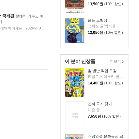
13,500
원
(10% 할인)
 : 국제편
문해력 키우고 어
슬픈 노벨상
기
정화진 글/박지윤 그림
미래엔아이세움
2026년 04월 30일
|
13,050
원
(10% 할인)
이 분야 신상품
더보기
참 별난 직업 도감
카를로스 야부키 글/아카하나 드래건,이래프트,구마노 유키코 그림/고향옥 역
14,400
원
(10% 할인)
진짜 국기 찾기
채은 글
7,650
원
(10% 할인)
개념연결 문화유산 답