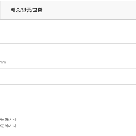
배송/반품/교환
31mm
회/문화/시사
회/문화/시사