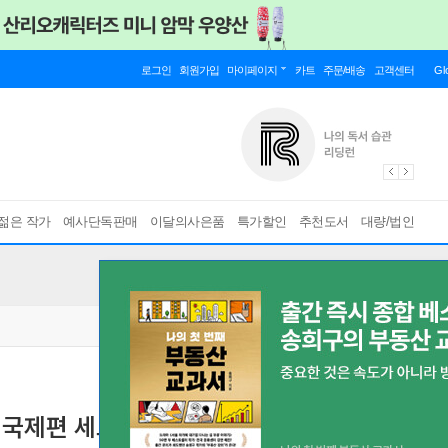
로그인
회원가입
마이페이지
카트
주문/배송
고객센터
Gl
젊은 작가
예사단독판매
이달의사은품
특가할인
추천도서
대량/법인
+ 국제편 세트
[ 2권 ]