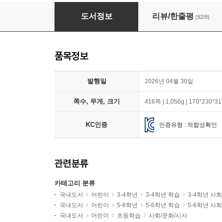
100일 신문 100점 독해 : 국내편 + 국제편 세트
도서정보
리뷰/한줄평
(92/9)
품목정보
발행일
2026년 04월 30일
쪽수, 무게, 크기
416쪽 | 1,056g | 170*230*
KC인증
인증유형 : 적합성확인
관련분류
카테고리 분류
국내도서
어린이
3-4학년
3-4학년 학습
3-4학년 사
국내도서
어린이
5-6학년
5-6학년 학습
5-6학년 사
국내도서
어린이
초등학습
사회/문화/시사