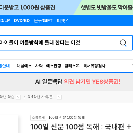
D/LP
DVD/BD
문구
/GIFT
티켓
독서유형검사
장안내
채널예스
사락
예스펀딩
클래스24
RBTI Lab
독서유형검사
AI 일문백답
의견 남기면 YES상품권!
4학년 학습
3-4학년 사회/문...
100일 신문 100점 독해
소득공제
100일 신문 100점 독해 : 국내편 