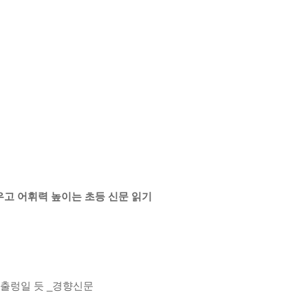
 키우고 어휘력 높이는 초등 신문 읽기
율 출렁일 듯 _경향신문