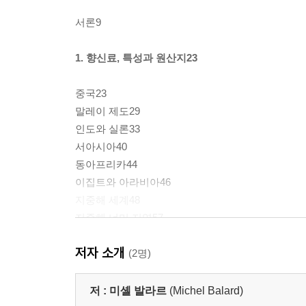
서론9
1. 향신료, 특성과 원산지23
중국23
말레이 제도29
인도와 실론33
서아시아40
동아프리카44
이집트와 아라비아46
지중해 세계48
지중해 너머 지역57
저자 소개
2. 동양에서 서양으로 이어진 향신료 교역61
(2명)
아시아 교역망62
저 :
미셸 발라르
(Michel Balard)