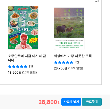
1
/2
소주안주의 지금 마시러 갑
세상에서 가장 따듯한 초록
니다
1건
8건
20,700
원
(10% 할인)
19,800
원
(10% 할인)
28,800
카트에 넣기
바로구매
원