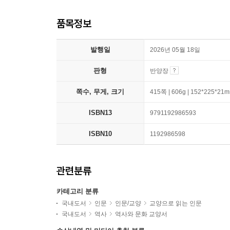
품목정보
발행일
2026년 05월 18일
판형
반양장
쪽수, 무게, 크기
415쪽 | 606g | 152*225*21
ISBN13
9791192986593
ISBN10
1192986598
관련분류
카테고리 분류
국내도서
인문
인문/교양
교양으로 읽는 인문
국내도서
역사
역사와 문화 교양서