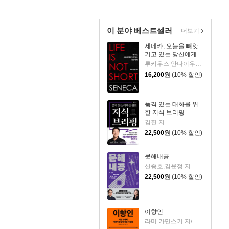
이 분야 베스트셀러
더보기
세네카, 오늘을 빼앗
기고 있는 당신에게
루키우스 안나이우스 세네카 저/하와이 대저택 편역
16,200
원
(10% 할인)
품격 있는 대화를 위
한 지식 브리핑
김진 저
22,500
원
(10% 할인)
문해내공
신종호,김윤정 저
22,500
원
(10% 할인)
이향인
라미 카민스키 저/최지숙 역