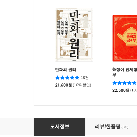
만화의 원리
茶쟁이 진제형
부
18건
21,600
원
(10% 할인)
22,500
원
(1
향신료의 역사
도서정보
리뷰/한줄평
(0/0)