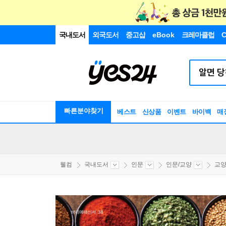
국내도서
외국도서
중고샵
eBook
크레마클럽
C
빠른분야찾기
베스트
신상품
이벤트
바이백
매
웰컴
국내도서
인문
인문/교양
교양