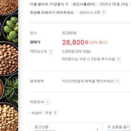
미셸 발라르
저/
강형식
역
b(도서출판비)
2026년 05월 18일
첫번째 리뷰어가 되어주세요.
판매지수 132
정가
32,000원
28,800
원
판매가
(10% 할인)
YES포인트
1,600원 (5% 적립)
5만원이상 구매 시 2천원 추가적립
결제혜택
카드/간편결제 혜택을 확인하세요
배송안내
배송비 : 무료
중고상품
이 상품을 팔기