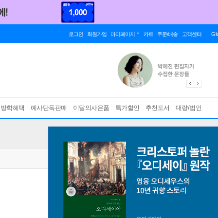
로그인
회원가입
마이페이지
카트
주문/배송
고객센터
Gl
름방학혜택
예사단독판매
이달의사은품
특가할인
추천도서
대량/법인