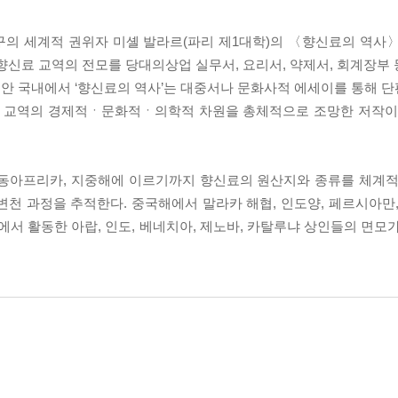
연구의 세계적 권위자 미셸 발라르(파리 제1대학)의 〈향신료의 역사
향신료 교역의 전모를 당대의상업 실무서, 요리서, 약제서, 회계장부 
안 국내에서 ‘향신료의 역사’는 대중서나 문화사적 에세이를 통해 
신료 교역의 경제적ㆍ문화적ㆍ의학적 차원을 총체적으로 조망한 저작이
, 동아프리카, 지중해에 이르기까지 향신료의 원산지와 종류를 체계적
천 과정을 추적한다. 중국해에서 말라카 해협, 인도양, 페르시아만,
 활동한 아랍, 인도, 베네치아, 제노바, 카탈루냐 상인들의 면모가