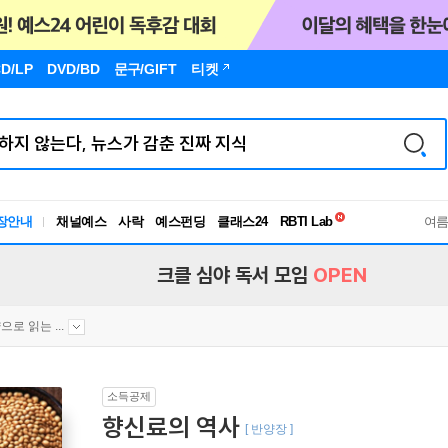
D/LP
DVD/BD
문구
/GIFT
티켓
독서유형검사
RBTI Lab
장안내
채널예스
사락
예스펀딩
클래스24
독서유형검사
여
크클 심야 독서 모임
OPEN
으로 읽는 ...
소득공제
향신료의 역사
[ 반양장 ]