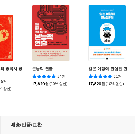
의 중국차 공
본능적 연출
일본 여행에 진심인 편
14건
21건
5건
17,820
원
(10% 할인)
17,820
원
(10% 할인)
0% 할인)
배송/반품/교환