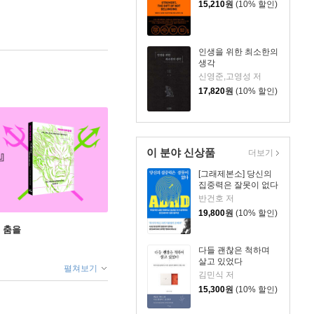
15,210
원
(10% 할인)
인생을 위한 최소한의
생각
신영준,고영성 저
17,820
원
(10% 할인)
이 분야 신상품
더보기
[그래제본소] 당신의
집중력은 잘못이 없다
반건호 저
19,800
원
(10% 할인)
 춤을
다들 괜찮은 척하며
살고 있었다
펼쳐보기
김민식 저
15,300
원
(10% 할인)