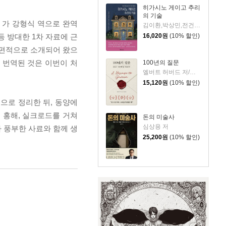
히가시노 게이고 추리
의 기술
〉가 강형식 역으로 완역
김이환,박상민,전건우,정명섭,조동신 저
16,020
원
(10% 할인)
등 방대한 1차 자료에 근
단편적으로 소개되어 왔으
 번역된 것은 이번이 처
100년의 질문
엘버트 허버드 저/충희 편
15,120
원
(10% 할인)
으로 정리한 뒤, 동양에
 홍해, 실크로드를 거쳐
돈의 미술사
심상용 저
 풍부한 사료와 함께 생
25,200
원
(10% 할인)