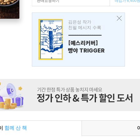
판매요청하기
매입가 6,400
김은성 작가
친필 메시지 수록
---------------
[예스리커버]
빵야 TRIGGER
들이
함께 산 책