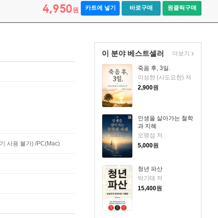
4,950
카트에 넣기
바로구매
원클릭구매
원
이 분야 베스트셀러
더보기
죽음 후, 3일.
이성한 (사도요한) 저
2,900
원
인생을 살아가는 철학
과 지혜
오명섭 저
사용 불가) /PC(Mac)
5,000
원
청년 파산
박기태 저
15,400
원