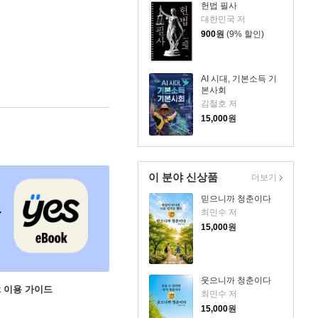
헌법 필사
대한민국 저
900
원
(9% 할인)
AI 시대, 기본소득 기
본사회
김철호 저
15,000
원
이 분야 신상품
더보기
믿으니까 청춘이다
최민수 저
15,000
원
웃으니까 청춘이다
ok 이용 가이드
최민수 저
15,000
원