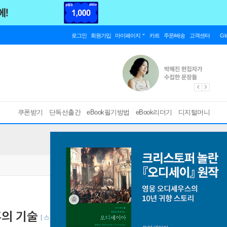
로그인
회원가입
마이페이지
카트
주문/배송
고객센터
Gl
쿠폰받기
단독선출간
eBook필기방법
eBook리더기
디지털머니
의 기술
[ 스마트한 PDF 필기 기능을 사용해 보세요! ]