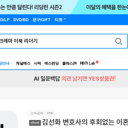
D/LP
DVD/BD
문구
/GIFT
티켓
독서유형검사
RBTI Lab
장안내
채널예스
사락
예스펀딩
클래스24
독서유형검사
AI 일문백답
의견 남기면 YES상품권!
소득공제
PDF
김선화 변호사의 후회없는 이혼
eBook