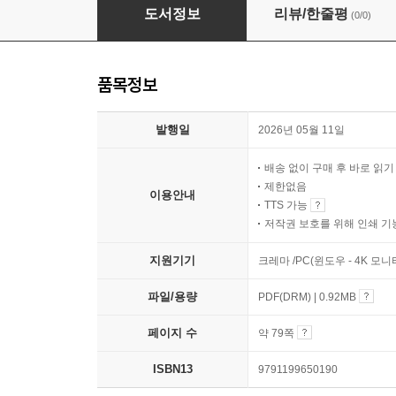
김선화 변호사의 후회없는 이혼의 기술
도서정보
리뷰/한줄평
(0/0)
품목정보
발행일
2026년 05월 11일
배송 없이 구매 후 바로 읽
제한없음
이용안내
TTS 가능
저작권 보호를 위해 인쇄 기
지원기기
크레마 /PC(윈도우 - 4K 모
파일/용량
PDF(DRM) | 0.92MB
페이지 수
약 79쪽
ISBN13
9791199650190