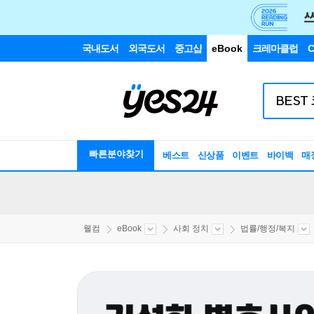
국내도서
외국도서
중고샵
eBook
크레마클럽
C
빠른분야찾기
베스트
신상품
이벤트
바이백
매
웰컴
eBook
사회 정치
법률/행정/복지