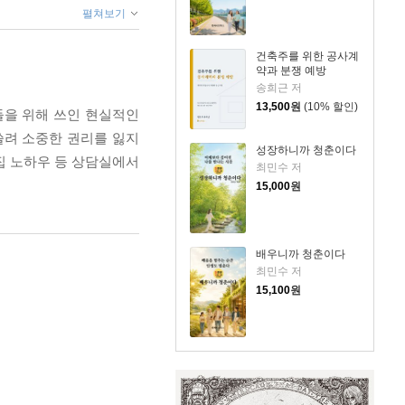
펼쳐보기
건축주를 위한 공사계
약과 분쟁 예방
송희근 저
13,500
원
(10% 할인)
들을 위해 쓰인 현실적인
쓸려 소중한 권리를 잃지
성장하니까 청춘이다
집 노하우 등 상담실에서
최민수 저
15,000
원
배우니까 청춘이다
최민수 저
15,100
원