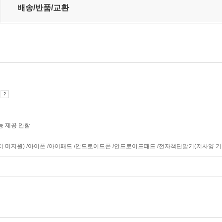
배송/반품/교환
기
능 제공 안함
니터 미지원) /아이폰 /아이패드 /안드로이드폰 /안드로이드패드 /전자책단말기(저사양 기기 