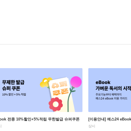
Book 전종 10%할인+5%적립 무한발급 슈퍼쿠폰
[이용안내] 예스24 eBo
시
상시