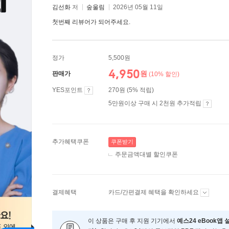
김선화
저
숲울림
2026년 05월 11일
첫번째 리뷰어가 되어주세요.
정가
5,500원
4,950
원
판매가
(10% 할인)
YES포인트
270원 (5% 적립)
5만원이상 구매 시 2천원 추가적립
추가혜택쿠폰
쿠폰받기
주문금액대별 할인쿠폰
결제혜택
카드/간편결제 혜택을 확인하세요
이 상품은 구매 후 지원 기기에서
예스24 eBook앱 