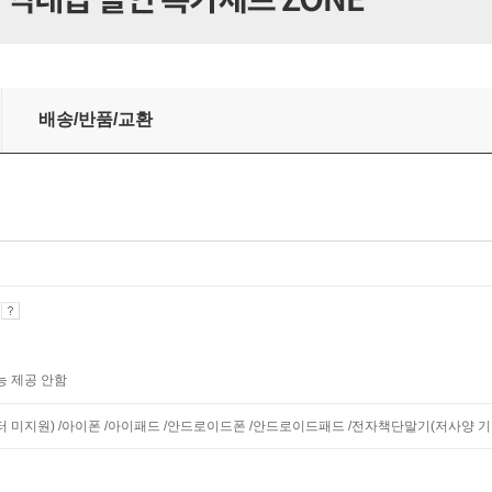
배송/반품/교환
기
능 제공 안함
니터 미지원) /아이폰 /아이패드 /안드로이드폰 /안드로이드패드 /전자책단말기(저사양 기기 