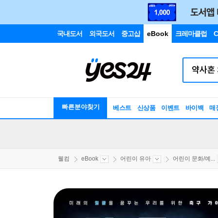
국내도서
외국도서
중고샵
eBook
크레마클럽
C
빠른분야찾기
베스트
신상품
이벤트
바이백
매
웰컴
eBook
어린이 유아
어린이 문화/예...