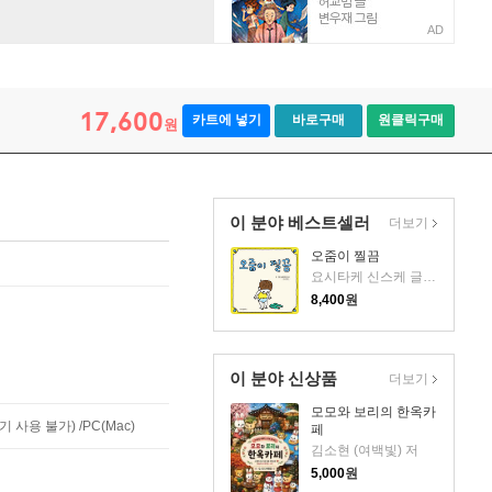
AD
17,600
카트에 넣기
바로구매
원클릭구매
원
이 분야 베스트셀러
더보기
오줌이 찔끔
요시타케 신스케 글그림/유문조 역
8,400
원
이 분야 신상품
더보기
모모와 보리의 한옥카
사용 불가) /PC(Mac)
페
김소현 (여백빛) 저
5,000
원