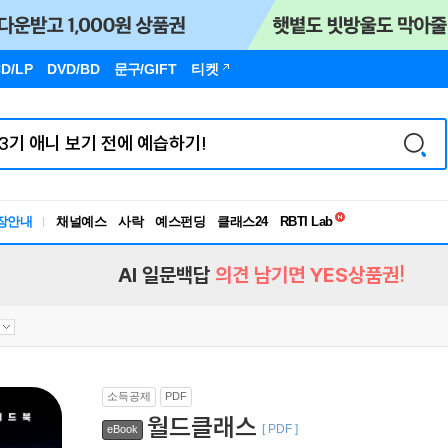
D/LP
DVD/BD
문구
/GIFT
티켓
독서유형검사
RBTI Lab
장안내
채널예스
사락
예스펀딩
클래스24
독서유형검사
AI 일문백답
의견 남기면 YES상품권!
소득공제
PDF
월드클래스
[ PDF ]
eBook