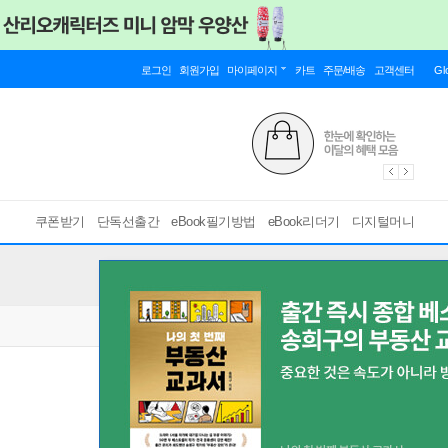
로그인
회원가입
마이페이지
카트
주문/배송
고객센터
Gl
쿠폰받기
단독선출간
eBook필기방법
eBook리더기
디지털머니