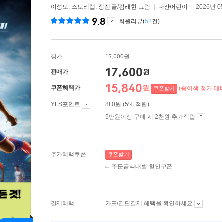
이성모
,
스토리랩
,
정진
글/
김래현
그림
다산어린이
2026년 0
9.8
회원리뷰(
52
건)
정가
17,600원
17,600
원
판매가
15,840
원
쿠폰혜택가
(종이책 정가 대비
쿠폰받기
YES포인트
880원 (5% 적립)
5만원이상 구매 시 2천원 추가적립
추가혜택쿠폰
쿠폰받기
주문금액대별 할인쿠폰
결제혜택
카드/간편결제 혜택을 확인하세요