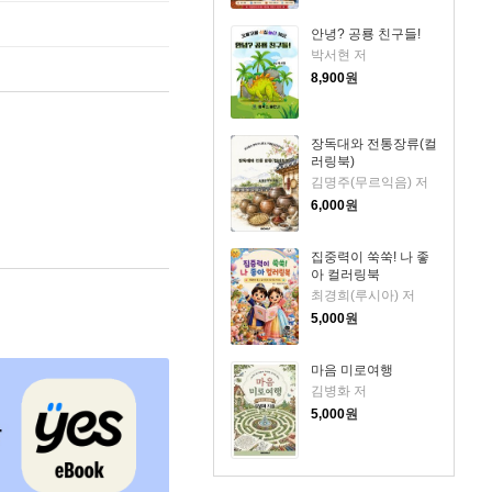
안녕? 공룡 친구들!
박서현 저
8,900
원
장독대와 전통장류(컬
러링북)
김명주(무르익음) 저
6,000
원
집중력이 쑥쑥! 나 좋
아 컬러링북
최경희(루시아) 저
5,000
원
마음 미로여행
김병화 저
5,000
원