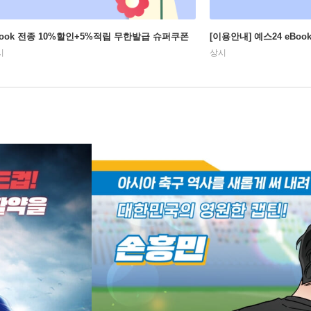
Book 전종 10%할인+5%적립 무한발급 슈퍼쿠폰
[이용안내] 예스24 eBo
시
상시