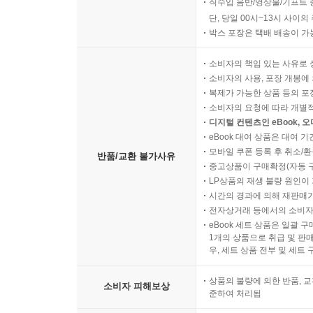
직수입 음반/영상물/기프트 
단, 당일 00시~13시 사이
박스 포장은 택배 배송이 가
소비자의 책임 있는 사유로 
소비자의 사용, 포장 개봉에 
복제가 가능한 상품 등의 포장을 
소비자의 요청에 따라 개별
디지털 컨텐츠인 eBook, 
eBook 대여 상품은 대여 기
모바일 쿠폰 등록 후 취소/환
반품/교환 불가사유
중고상품이 구매확정(자동 
LP상품의 재생 불량 원인이 기
시간의 경과에 의해 재판매가
전자상거래 등에서의 소비자
eBook 세트 상품은 일괄 
1개의 상품으로 취급 및 판매
우, 세트 상품 전부 및 세트
상품의 불량에 의한 반품, 교
소비자 피해보상
준하여 처리됨