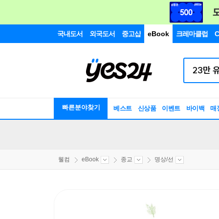
국내도서
외국도서
중고샵
eBook
크레마클럽
C
빠른분야찾기
베스트
신상품
이벤트
바이백
매
웰컴
eBook
종교
명상/선