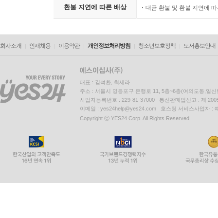
환불 지연에 따른 배상
대금 환불 및 환불 지연에 
회사소개
인재채용
이용약관
개인정보처리방침
청소년보호정책
도서홍보안내
대표 : 김석환, 최세라
주소 : 서울시 영등포구 은행로 11, 5층~6층(여의도동,일신
사업자등록번호 : 229-81-37000 통신판매업신고 : 제 200
이메일 : yes24help@yes24.com 호스팅 서비스사업자 :
Copyright ⓒ YES24 Corp. All Rights Reserved.