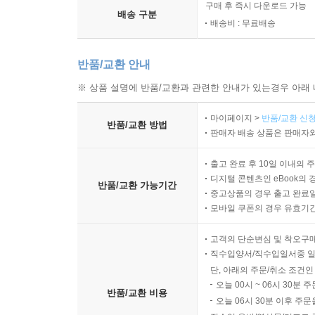
구매 후 즉시 다운로드 가능
배송 구분
배송비 : 무료배송
반품/교환 안내
※ 상품 설명에 반품/교환과 관련한 안내가 있는경우 아래 
마이페이지 >
반품/교환 신청
반품/교환 방법
판매자 배송 상품은 판매자와
출고 완료 후 10일 이내의 
디지털 콘텐츠인 eBook의 
반품/교환 가능기간
중고상품의 경우 출고 완료일
모바일 쿠폰의 경우 유효기간(
고객의 단순변심 및 착오구
직수입양서/직수입일서중 일
단, 아래의 주문/취소 조건인
오늘 00시 ~ 06시 30분 
반품/교환 비용
오늘 06시 30분 이후 주문