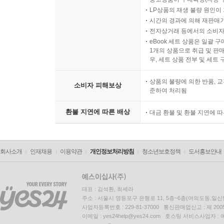
LP상품의 재생 불량 원인이 기
시간의 경과에 의해 재판매가
전자상거래 등에서의 소비자
eBook 세트 상품은 일괄 
1개의 상품으로 취급 및 판매
우, 세트 상품 전부 및 세트
상품의 불량에 의한 반품, 교
소비자 피해보상
준하여 처리됨
환불 지연에 따른 배상
대금 환불 및 환불 지연에 
회사소개
인재채용
이용약관
개인정보처리방침
청소년보호정책
도서홍보안내
대표 : 김석환, 최세라
주소 : 서울시 영등포구 은행로 11, 5층~6층(여의도동,일신
사업자등록번호 : 229-81-37000 통신판매업신고 : 제 200
이메일 : yes24help@yes24.com 호스팅 서비스사업자 :