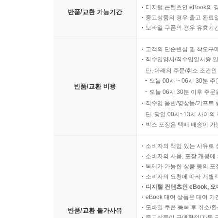
디지털 콘텐츠인 eBook의 
반품/교환 가능기간
중고상품의 경우 출고 완료일
모바일 쿠폰의 경우 유효기간(
고객의 단순변심 및 착오구
직수입양서/직수입일서중 일
단, 아래의 주문/취소 조건인
오늘 00시 ~ 06시 30분 
반품/교환 비용
오늘 06시 30분 이후 주문
직수입 음반/영상물/기프트 
단, 당일 00시~13시 사이
박스 포장은 택배 배송이 가
소비자의 책임 있는 사유로 
소비자의 사용, 포장 개봉에 
복제가 가능한 상품 등의 포장을 
소비자의 요청에 따라 개별
디지털 컨텐츠인 eBook, 
eBook 대여 상품은 대여 기
모바일 쿠폰 등록 후 취소/환
반품/교환 불가사유
중고상품이 구매확정(자동 