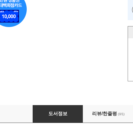
돈의 레벨업
도서정보
리뷰/한줄평
(0/1)