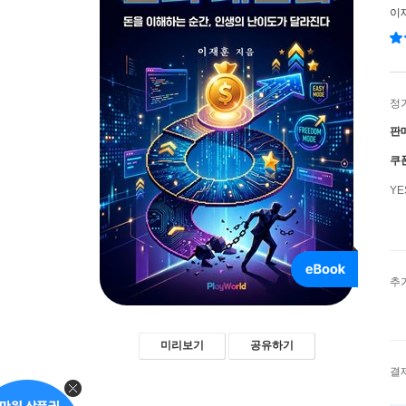
이
정
판
쿠
Y
추
미리보기
공유하기
결