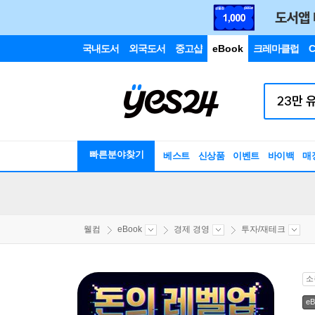
국내도서
외국도서
중고샵
eBook
크레마클럽
C
빠른분야찾기
베스트
신상품
이벤트
바이백
매
웰컴
eBook
경제 경영
투자/재테크
소
eB