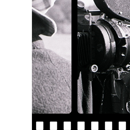
1982년에 꼽은 최고의 영화 TOP 10 목록
마이클 스턴에게 보낸 편지
마이클 섐버그에게 보내는 편지 두 통
모니켄담의 〈어머니 다오〉(온타리오 영화제 셀렉
일본 영화들에 관하여(개막 연설)
[인터뷰] 영화의 재탄생
[인터뷰] 배우 한나 쉬굴라와의 대화
옮긴이의 말 - 홍한별