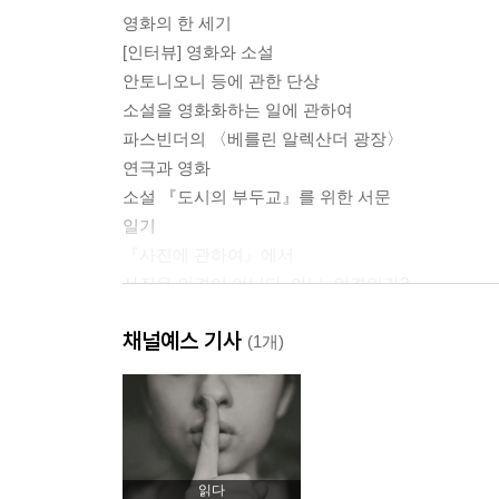
영화의 한 세기
[인터뷰] 영화와 소설
안토니오니 등에 관한 단상
소설을 영화화하는 일에 관하여
파스빈더의 〈베를린 알렉산더 광장〉
연극과 영화
소설 『도시의 부두교』를 위한 서문
일기
『사진에 관하여』에서
사진은 의견이 아니다, 아니, 의견인가?
채널예스 기사
Ⅱ
(1개)
브레송 영화의 정신적 스타일(1964)
고다르의 〈비브르 사 비〉(1964)
레네의 〈뮈리엘〉(1963)
르누아르의 〈게임의 규칙〉(1961)
읽다