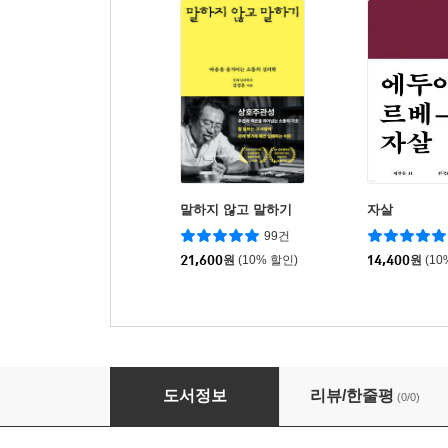
말하지 않고 말하기
자살
99건
21,600
원
(10% 할인)
14,400
원
(10
영화에 관하여
도서정보
리뷰/한줄평
(0/0)