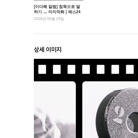
베리만의 〈페르소나〉(1967)
[이다혜 칼럼] 침묵으로 말
하기 ㅡ 마지막화 | 예스24
고다르, 최상급의 크레셴도(1968)
2026년 06월 29일
고다르 (1968)
지버베르크의 〈히틀러, 독일 영화〉(1979)
Ⅲ
상세 이미지
[인터뷰] 수전 손택은 왜 영화를 만드는가?
〈식인종을 위한 듀엣〉 시나리오 서문
[인터뷰] 〈식인종을 위한 듀엣〉에 관하여
〈칼 형제〉 대본집 서문
[인터뷰] 감독으로서의 수전 손택
영화 트리트먼트
[인터뷰] 짐 매클로플린과의 미공개 대화
Ⅳ