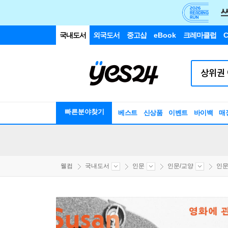
국내도서
외국도서
중고샵
eBook
크레마클럽
C
빠른분야찾기
베스트
신상품
이벤트
바이백
매
웰컴
국내도서
인문
인문/교양
인