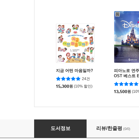
지금 어떤 마음일까?
피아노로 연
OST 베스트 Ea
24건
15,300
원
(10% 할인)
13,500
원
(10
마법사 미네의 첫 용돈 수업 돈은 마법보다 어려
도서정보
리뷰/한줄평
(0/0)