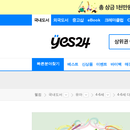
국내도서
외국도서
중고샵
eBook
크레마클럽
C
빠른분야찾기
베스트
신상품
이벤트
바이백
매
웰컴
국내도서
유아
4-6세
4-6세 다