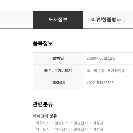
sweet(スウィ-ト) 2026年7月號 增刊
도서정보
리뷰/한줄평
(6/10)
품목정보
발행일
2026년 06월 12일
쪽수, 무게, 크기
쪽수확인중 | 크기확인중
ISBN13
4912154420763
관련분류
카테고리 분류
외국도서
일본도서
일본잡지
여성지
외국도서
해외잡지
일본잡지
여성지