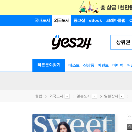
국내도서
외국도서
중고샵
eBook
크레마클럽
C
빠른분야찾기
베스트
신상품
이벤트
바이백
매
웰컴
외국도서
일본도서
일본잡지
수
직