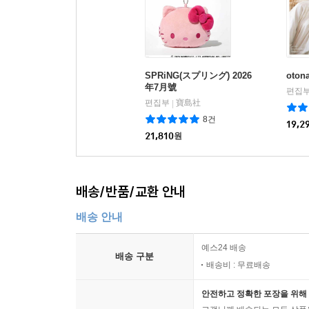
SPRiNG(スプリング) 2026
oton
年7月號
편집
편집부
寶島社
|
8건
19,2
21,810
원
배송/반품/교환 안내
배송 안내
예스24 배송
배송 구분
배송비 : 무료배송
안전하고 정확한 포장을 위해 