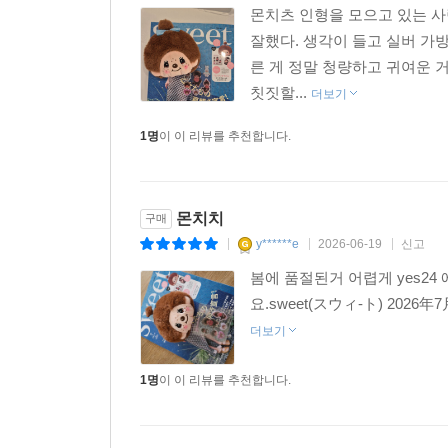
몬치츠 인형을 모으고 있는 사
잘했다. 생각이 들고 실버 가
른 게 정말 청량하고 귀여운 
칫짓할...
더보기
1명
이 이 리뷰를 추천합니다.
몬치치
구매
y******e
2026-06-19
신고
|
|
|
봄에 품절된거 어렵게 yes2
요.sweet(スウィ-ト) 202
더보기
1명
이 이 리뷰를 추천합니다.