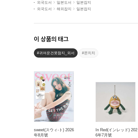
외국도서
일본도서
일본잡지
외국도서
해외잡지
일본잡지
이 상품의 태그
#귀여운건못참지_외서
#몬치치
sweet(スウィ-ト) 2026
In Red(インレッド) 202
年8月號
6年7月號