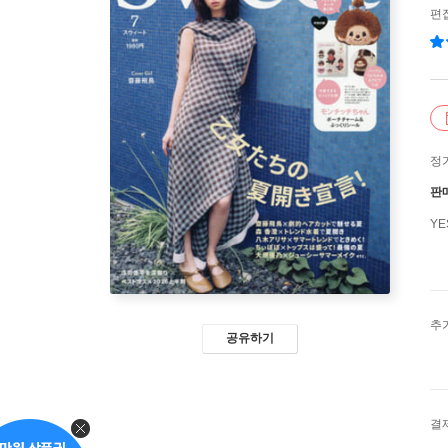
편
정
판
Y
추
공유하기
결