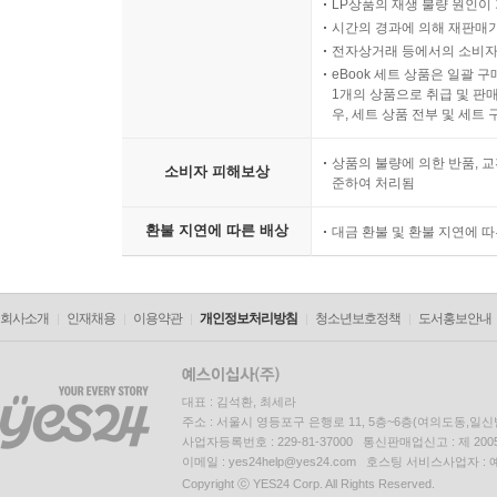
LP상품의 재생 불량 원인이 기
시간의 경과에 의해 재판매가
전자상거래 등에서의 소비자
eBook 세트 상품은 일괄 
1개의 상품으로 취급 및 판매
우, 세트 상품 전부 및 세트
상품의 불량에 의한 반품, 교
소비자 피해보상
준하여 처리됨
환불 지연에 따른 배상
대금 환불 및 환불 지연에 
회사소개
인재채용
이용약관
개인정보처리방침
청소년보호정책
도서홍보안내
대표 : 김석환, 최세라
주소 : 서울시 영등포구 은행로 11, 5층~6층(여의도동,일신
사업자등록번호 : 229-81-37000 통신판매업신고 : 제 200
이메일 : yes24help@yes24.com 호스팅 서비스사업자 :
Copyright ⓒ YES24 Corp. All Rights Reserved.