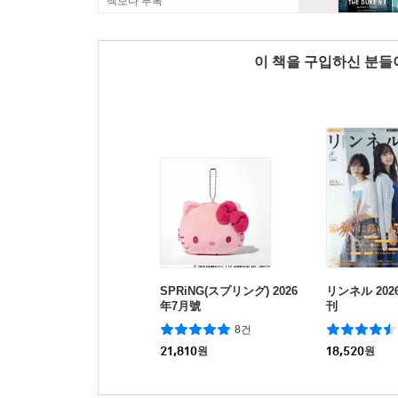
책보다 부록
이 책을 구입하신 분
SPRiNG(スプリング) 2026
リンネル 202
年7月號
刊
8건
21,810
원
18,520
원