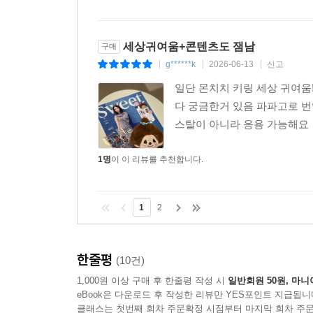
세상귀여움+콘텐츠도 잼남
구매
g******k
2026-06-13
신고
|
|
|
일단 몬치치 키링 세상 귀여움
다 궁금한거 있음 파파고로 번
스탈이 아니라 응용 가능해요
1명
이 이 리뷰를 추천합니다.
1
2
한줄평
(10건)
1,000원 이상 구매 후 한줄평 작성 시
일반회원 50원, 마니
eBook은 다운로드 후 작성한 리뷰만 YES포인트 지급됩니
클래스는 첫번째 회차 주문확정 시점부터 마지막 회차 주문