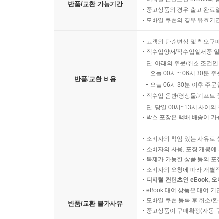
반품/교환 가능기간
중고상품의 경우 출고 완료일
모바일 쿠폰의 경우 유효기간(
고객의 단순변심 및 착오구
직수입양서/직수입일서중 일
단, 아래의 주문/취소 조건인
오늘 00시 ~ 06시 30분 
반품/교환 비용
오늘 06시 30분 이후 주문
직수입 음반/영상물/기프트 
단, 당일 00시~13시 사이
박스 포장은 택배 배송이 가
소비자의 책임 있는 사유로 
소비자의 사용, 포장 개봉에 
복제가 가능한 상품 등의 포장을 
소비자의 요청에 따라 개별
디지털 컨텐츠인 eBook, 
eBook 대여 상품은 대여 기
모바일 쿠폰 등록 후 취소/환
반품/교환 불가사유
중고상품이 구매확정(자동 