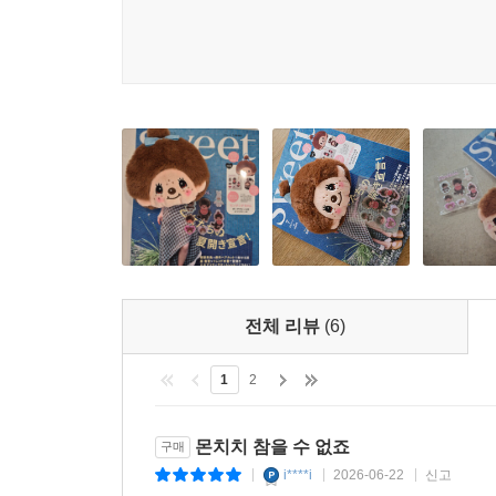
전체 리뷰
(6)
1
2
몬치치 참을 수 없죠
구매
i****i
2026-06-22
신고
|
|
|