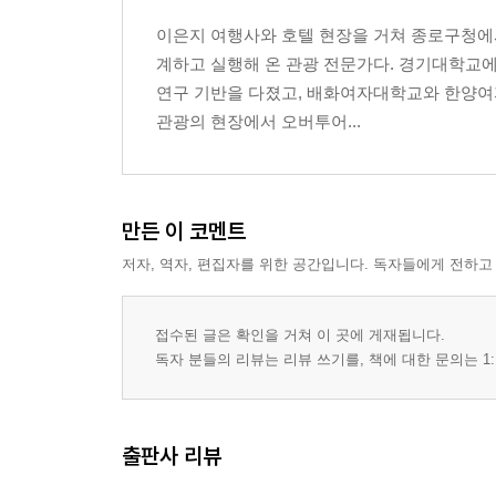
11장. 실패한 가설을 인정하는 용기
이은지 여행사와 호텔 현장을 거쳐 종로구청에
계하고 실행해 온 관광 전문가다. 경기대학교
제4부 다시 세우는 가설
연구 기반을 다졌고, 배화여자대학교와 한양여
12장. 저녁을 되찾아가는 과정
관광의 현장에서 오버투어...
13장. 환대와 경계 사이
14장. 북촌으로 가는 또 다른 길
15장. 관광의 장밋빛 가설
만든 이 코멘트
에필로그│마지막 관찰 기록
저자, 역자, 편집자를 위한 공간입니다. 독자들에게 전하고
접수된 글은 확인을 거쳐 이 곳에 게재됩니다.
독자 분들의 리뷰는 리뷰 쓰기를, 책에 대한 문의는 1:
출판사 리뷰