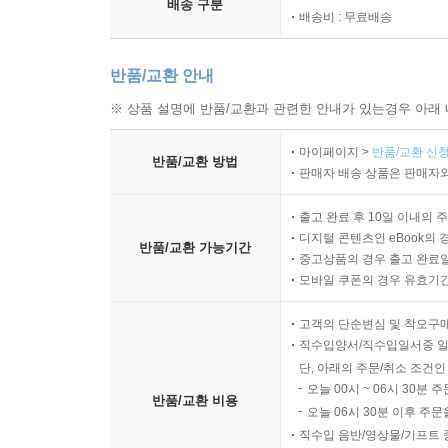
배송 구분
배송비 : 무료배송
반품/교환 안내
※ 상품 설명에 반품/교환과 관련한 안내가 있는경우 아래 
마이페이지 >
반품/교환 신청
반품/교환 방법
판매자 배송 상품은 판매자와
출고 완료 후 10일 이내의 
디지털 콘텐츠인 eBook의 
반품/교환 가능기간
중고상품의 경우 출고 완료일
모바일 쿠폰의 경우 유효기간(
고객의 단순변심 및 착오구
직수입양서/직수입일서중 일
단, 아래의 주문/취소 조건인
오늘 00시 ~ 06시 30분 
반품/교환 비용
오늘 06시 30분 이후 주문
직수입 음반/영상물/기프트 