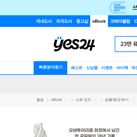
국내도서
외국도서
중고샵
eBook
크레마클럽
C
빠른분야찾기
베스트
신상품
이벤트
바이백
매
웰컴
eBook
사회 정치
법률/행정/복지