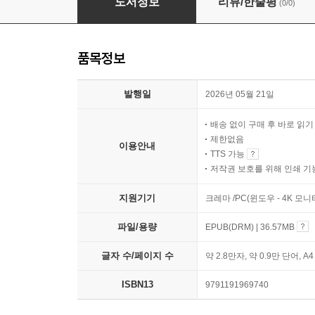
도서정보
리뷰/한줄평
(0/0)
품목정보
발행일
2026년 05월 21일
배송 없이 구매 후 바로 읽
제한없음
이용안내
TTS 가능
저작권 보호를 위해 인쇄 기
지원기기
크레마 /PC(윈도우 - 4K 모
파일/용량
EPUB(DRM) | 36.57MB
글자 수/페이지 수
약 2.8만자, 약 0.9만 단어, A
ISBN13
9791191969740