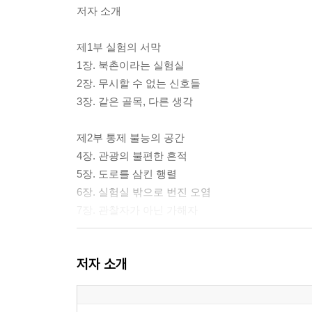
저자 소개
제1부 실험의 서막
1장. 북촌이라는 실험실
2장. 무시할 수 없는 신호들
3장. 같은 골목, 다른 생각
제2부 통제 불능의 공간
4장. 관광의 불편한 흔적
5장. 도로를 삼킨 행렬
6장. 실험실 밖으로 번진 오염
7장. 관찰자가 아닌 가해자
제3부 방치된 실험실
저자 소개
8장. 누구의 책임도 아닌 구조
9장. 법은 생각보다 무력했다
10장. 먼저 실패한 도시들