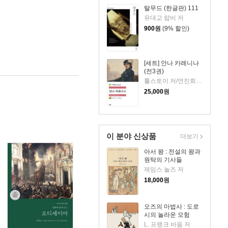
탈무드 (한글판) 111
유대교 랍비 저
900
원
(9% 할인)
[세트] 안나 카레니나
(전3권)
톨스토이 저/연진희 역
25,000
원
이 분야 신상품
더보기
아서 왕 : 전설의 왕과
원탁의 기사들
제임스 놀즈 저
18,000
원
오즈의 마법사 : 도로
시의 놀라운 모험
L. 프랭크 바움 저