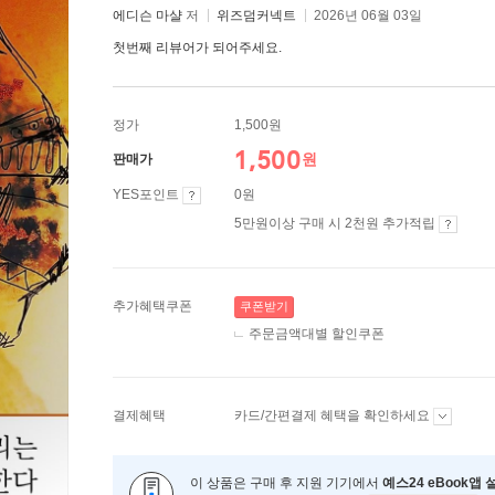
에디슨 마샬
저
위즈덤커넥트
2026년 06월 03일
첫번째 리뷰어가 되어주세요.
정가
1,500원
1,500
원
판매가
YES포인트
0원
5만원이상 구매 시 2천원 추가적립
추가혜택쿠폰
쿠폰받기
주문금액대별 할인쿠폰
결제혜택
카드/간편결제 혜택을 확인하세요
이 상품은 구매 후 지원 기기에서
예스24 eBook앱