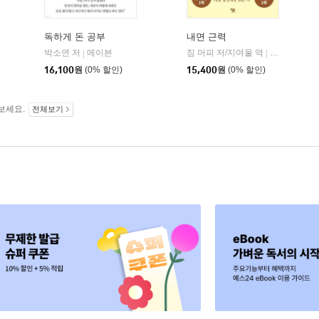
독하게 돈 공부
내면 근력
자음과모음
박소연 저
메이븐
짐 머피 저/지여울 역
윌북(willboo
|
|
|
16,100
원
(0% 할인)
15,400
원
(0% 할인)
보세요.
전체보기