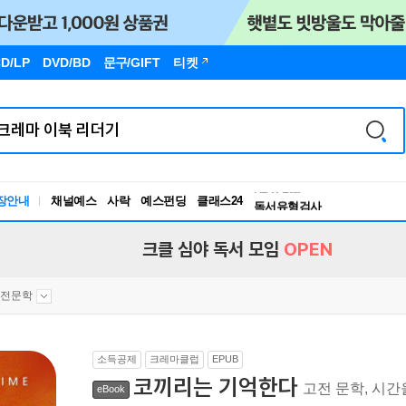
D/LP
DVD/BD
문구
/GIFT
티켓
장안내
채널예스
사락
예스펀딩
클래스24
독서유형검사
RBTI Lab
독서유형검사
크클 심야 독서 모임
OPEN
고전문학
소득공제
크레마클럽
EPUB
코끼리는 기억한다
고전 문학, 시간
eBook