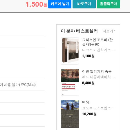
1,500
카트에 넣기
바로구매
원클릭구매
원
이 분야 베스트셀러
더보기
그리스인 조르바 (한
글+영문판)
니코스 카잔차키스 저/베스트트랜스 역
1,100
원
이반 일리치의 죽음
레프 니콜라예비치 톨스토이 저/김연경 역
8,400
원
사용 불가) /PC(Mac)
백야
표도르 도스토옙스키 저/박은정 역
10,200
원