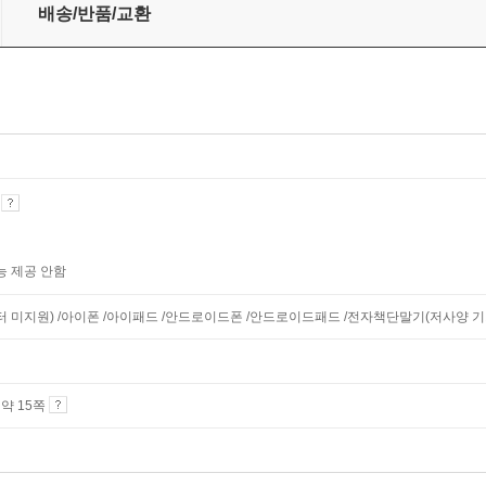
배송/반품/교환
기
능 제공 안함
니터 미지원) /아이폰 /아이패드 /안드로이드폰 /안드로이드패드 /전자책단말기(저사양 기기 
4 약 15쪽