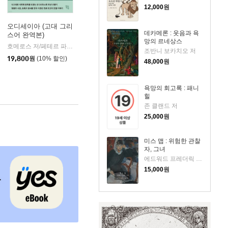
12,000
원
오디세이아 (고대 그리
데카메론 : 웃음과 욕
스어 완역본)
k)
망의 르네상스
호메로스 저/페테르 파울 루벤스 그림/박문재 역
현대지성
|
조반니 보카치오 저
19,800
원
(10% 할인)
48,000
원
욕망의 회고록 : 패니
힐
존 클랜드 저
25,000
원
미스 맵 : 위험한 관찰
자, 그녀
에드워드 프레더릭 벤슨 저
15,000
원