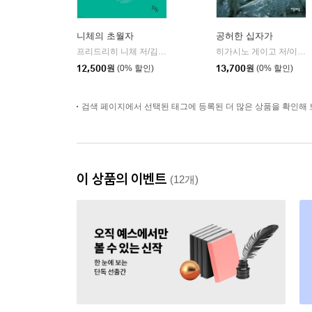
니체의 초월자
공허한 십자가
프리드리히 니체 저/김철 편역
히읏
히가시노 게이고 저/이선희 역
|
12,500
원
(0% 할인)
13,700
원
(0% 할인)
검색 페이지에서 선택된 태그에 등록된 더 많은 상품을 확인해 
이 상품의 이벤트
(12개)