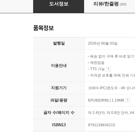
코끼리는 기억한다
도서정보
리뷰/한줄평
(0/0)
품목정보
발행일
2026년 06월 03일
배송 없이 구매 후 바로 읽
제한없음
이용안내
TTS 가능
저작권 보호를 위해 인쇄 기
지원기기
크레마 /PC(윈도우 - 4K 모
파일/용량
EPUB(DRM) | 1.19MB
글자 수/페이지 수
약 2.4만자, 약 0.8만 단어, A
ISBN13
9791139834215