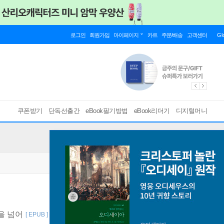
로그인
회원가입
마이페이지
카트
주문/배송
고객센터
Gl
쿠폰받기
단독선출간
eBook필기방법
eBook리더기
디지털머니
을 넘어
[ EPUB ]