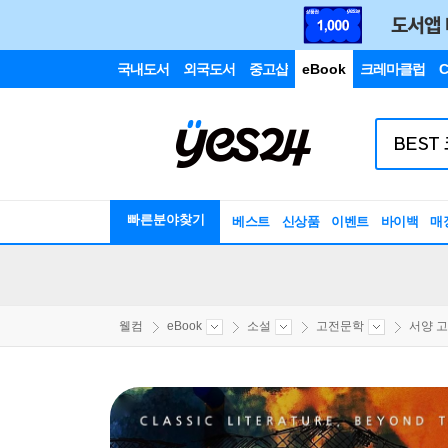
국내도서
외국도서
중고샵
eBook
크레마클럽
C
빠른분야찾기
베스트
신상품
이벤트
바이백
매
웰컴
eBook
소설
고전문학
서양 