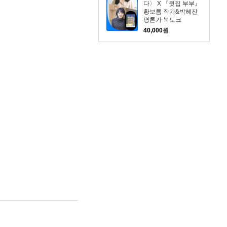
다〉 X 『윗집 부부』
황보름 작가&박혜진
평론가 북토크
40,000
원