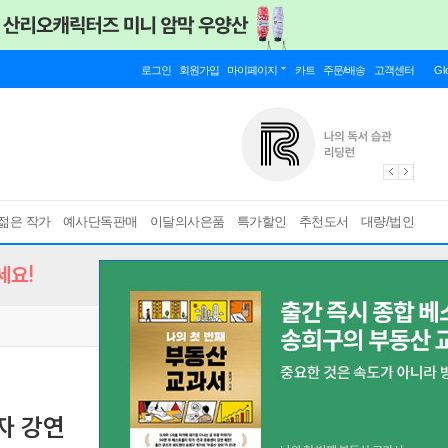
로그인
회원가입
마이페이지
카트
주문/배송
고객센터
Gl
젊은 작가
예사단독판매
이달의사은품
특가할인
추천도서
대량/법인
세요!
자 강연