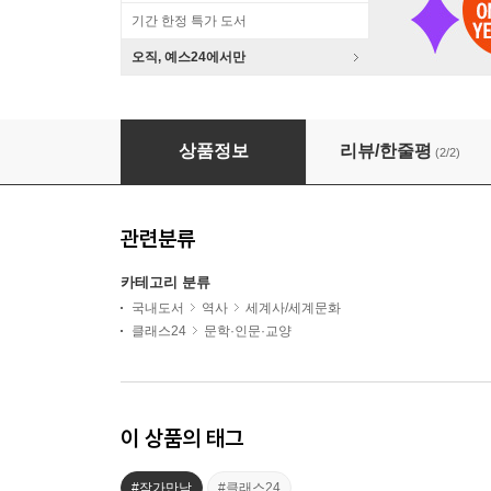
기간 한정 특가 도서
오직, 예스24에서만
『최소한의 세계사』 이다지 저자 강연
상품정보
리뷰/한줄평
(2/2)
관련분류
카테고리 분류
국내도서
역사
세계사/세계문화
클래스24
문학·인문·교양
이 상품의 태그
#작가만남
#클래스24