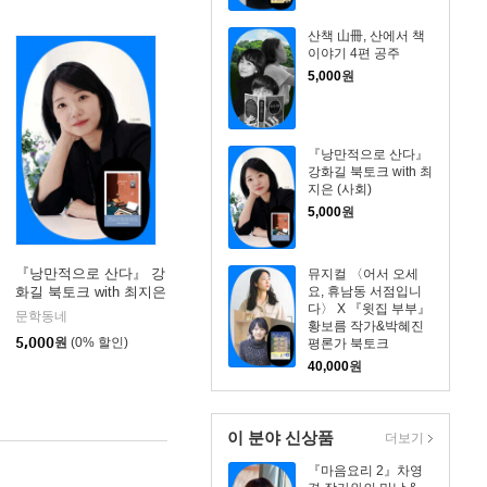
산책 山冊, 산에서 책
이야기 4편 공주
5,000
원
『낭만적으로 산다』
강화길 북토크 with 최
지은 (사회)
5,000
원
『낭만적으로 산다』 강
뮤지컬 〈어서 오세
요, 휴남동 서점입니
화길 북토크 with 최지은
다〉 X 『윗집 부부』
(사회)
문학동네
황보름 작가&박혜진
5,000
원
(0% 할인)
평론가 북토크
40,000
원
이 분야 신상품
더보기
『마음요리 2』차영