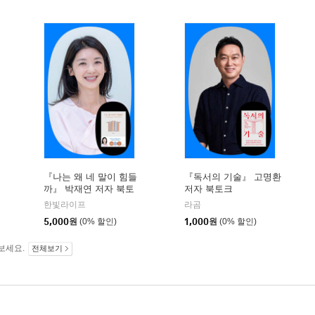
『나는 왜 네 말이 힘들
『독서의 기술』 고명환
까』 박재연 저자 북토
저자 북토크
크
한빛라이프
라곰
5,000
원
(0% 할인)
1,000
원
(0% 할인)
보세요.
전체보기