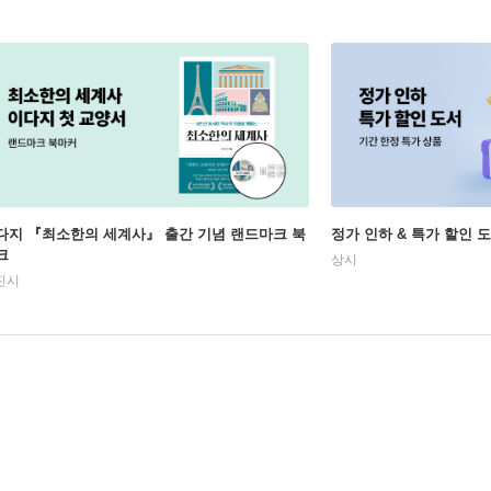
다지 『최소한의 세계사』 출간 기념 랜드마크 북
정가 인하 & 특가 할인 
크
상시
진시