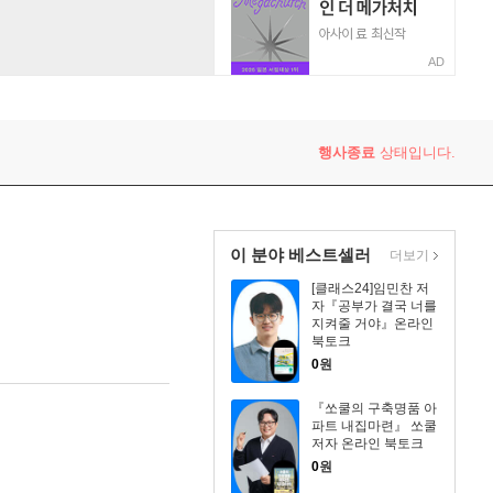
AD
행사종료
상태입니다.
이 분야 베스트셀러
더보기
[클래스24]임민찬 저
자『공부가 결국 너를
지켜줄 거야』온라인
북토크
0
원
『쏘쿨의 구축명품 아
파트 내집마련』 쏘쿨
저자 온라인 북토크
0
원