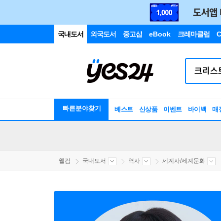
국내도서
외국도서
중고샵
eBook
크레마클럽
C
빠른분야찾기
베스트
신상품
이벤트
바이백
매
웰컴
국내도서
역사
세계사/세계문화