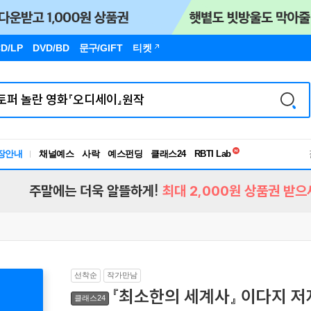
D/LP
DVD/BD
문구
/GIFT
티켓
독서유형검사
RBTI Lab
장안내
채널예스
사락
예스펀딩
클래스24
독서유형검사
주말에는 더욱 알뜰하게!
최대 2,000원 상품권 받으
선착순
작가만남
『최소한의 세계사』 이다지 저
클래스24