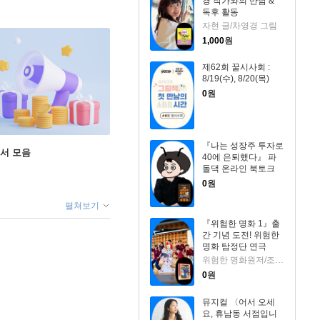
경 작가와의 만남 &
독후 활동
자현 글/차영경 그림
1,000
원
제62회 꿀시사회 :
8/19(수), 8/20(목)
0
원
『나는 성장주 투자로
도서 모음
40에 은퇴했다』 파
돌댁 온라인 북토크
0
원
펼쳐보기
『위험한 명화 1』출
간 기념 도전! 위험한
명화 탐정단 연극
위험한 명화원저/조희애 글/고야그림
0
원
뮤지컬 〈어서 오세
요, 휴남동 서점입니