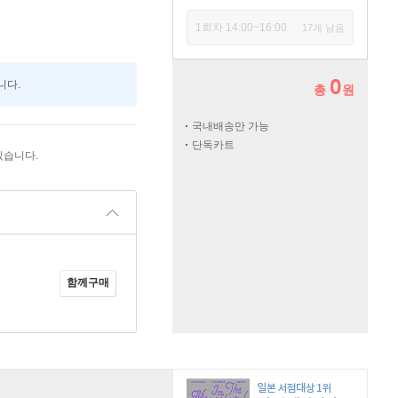
1회차 14:00~16:00
17개 남음
0
니다.
총
원
국내배송만 가능
단독카트
있습니다.
함께구매