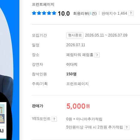
프런트페이지
10.0
회원리뷰(
4
건)
판매지수 1,464
모집기간
행사종료
2026.05.11 ~ 2026.07.09
일정
2026.07.11
장소
페럼타워 페럼홀
강연자
이다지
참석인원
150명
주최/기획
프런트페이지
5,000
원
판매가
YES포인트
0원 + 마니아추가적립
5만원이상 구매 시 2천원 추가적립