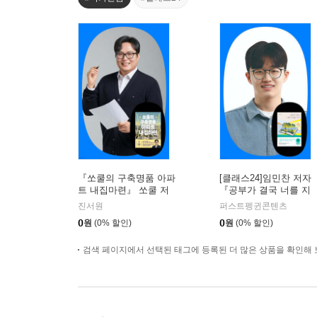
『쏘쿨의 구축명품 아파
[클래스24]임민찬 저자
트 내집마련』 쏘쿨 저
『공부가 결국 너를 지
자 온라인 북토크
켜줄 거야』온라인 북토
진서원
퍼스트펭귄콘텐츠
크
0
원
(0% 할인)
0
원
(0% 할인)
검색 페이지에서 선택된 태그에 등록된 더 많은 상품을 확인해 