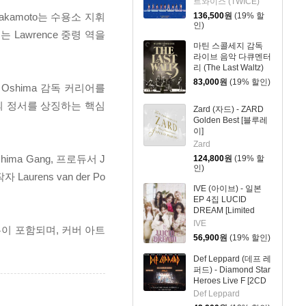
트와이스 (TWICE)
회한정반 Blu-ray]
Sakamoto는 수용소 지휘
136,500
원
(19% 할
인)
Lawrence 중령 역을
마틴 스콜세지 감독
라이브 음악 다큐멘터
리 (The Last Waltz)
[4K UHD + BD]
83,000
원
(19% 할인)
shima 감독 커리어를
의 정서를 상징하는 핵심
Zard (자드) - ZARD
Golden Best [블루레
이]
Zard
ma Gang, 프로듀서 J
124,800
원
(19% 할
인)
aurens van der Po
IVE (아이브) - 일본
EP 4집 LUCID
DREAM [Limited
Edition I / CD + Blu-
IVE
록본이 포함되며, 커버 아트
ray]
56,900
원
(19% 할인)
Def Leppard (데프 레
퍼드) - Diamond Star
Heroes Live F [2CD
+ Blu-ray]
Def Leppard