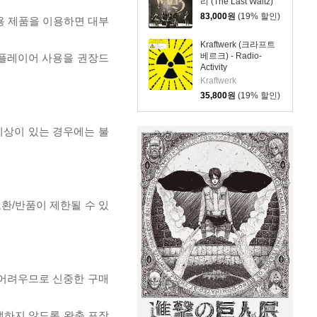
리 (The Last Waltz)
[4K UHD + BD]
83,000
원
(19% 할인)
전용 제품을 이용하면 대부
Kraftwerk (크라프트
베르크) - Radio-
 플레이어 사용을 권장드
Activity
Kraftwerk
35,800
원
(19% 할인)
이상이 있는 경우에는 불
교환/반품이 제한될 수 있
 어려우므로 신중한 구매
발생하지 않도록 완충 포장