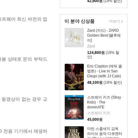
42,900
원
(19% 할인)
프트웨어 최신 버전의 업
이 분야 신상품
더보기
Zard (자드) - ZARD
Golden Best [블루레
이]
Zard
124,800
원
(19% 할
인)
개봉 상태로 문의 부탁드
Eric Clapton (에릭 클
랩튼) - Live in San
Diego (with JJ Cale)
[블루레이]
48,100
원
(19% 할인)
스트레이 키즈 (Stray
, 동영상이 없는 경우 교
Kids) - The
dominATE
Experience [블루레
스트레이 키즈
이]
45,000
원
마틴 스콜세지 감독
D 전용 기기에서 재생하
라이브 음악 다큐멘터