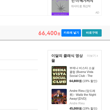
AD
66,400
카트에 넣기
바로구매
원
이달의 클래식 영상
더보기
물
부에나 비스타 소셜
클럽 (Buena Vista
Social Club - The
Criterion Collection)
64,800
원
(19% 할인)
Andre Rieu (앙드레
류) - Waltz the Night
Away! [DVD]
Andre Rieu
45,000
원
(19% 할인)