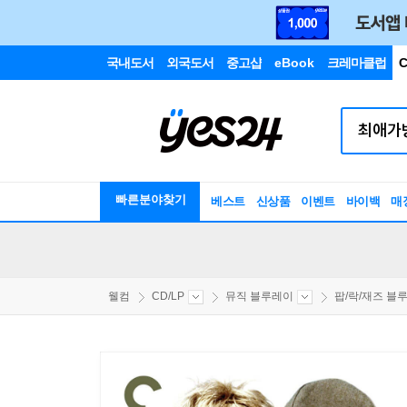
국내도서
외국도서
중고샵
eBook
크레마클럽
C
빠른분야찾기
베스트
신상품
이벤트
바이백
매
웰컴
CD/LP
뮤직 블루레이
팝/락/재즈 블루.