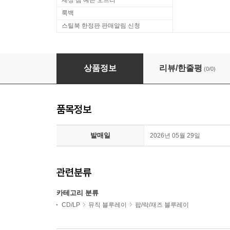
세상 참 예쁜 오드리
룩백
스틸북 한정판 판매알림 신청
전장의 크리스마스 (Merry Christmas, Mr. Law
상품정보
리뷰/한줄평
(0/0)
품목정보
발매일
2026년 05월 29일
관련분류
카테고리 분류
CD/LP
뮤직 블루레이
팝/락/재즈 블루레이