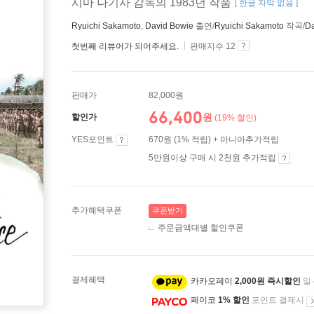
시마 나기사 감독의 1983년 작품
[ 한글 자막 없음 ]
Ryuichi Sakamoto
,
David Bowie
출연/
Ryuichi Sakamoto
작곡/
Da
첫번째 리뷰어가 되어주세요.
판매지수 12
판매가
82,000원
66,400
원
할인가
(19% 할인)
YES포인트
670원 (1% 적립) + 마니아추가적립
5만원이상 구매 시 2천원 추가적립
추가혜택쿠폰
쿠폰받기
주문금액대별 할인쿠폰
결제혜택
카카오페이
2,000원 즉시할인
일
페이코
1% 할인
포인트 결제시