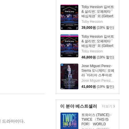
Toby Hession 길버트
& 설리번: 오페레타 `
배심재판` 외 (Gilbert
& Sullivan: Operetta
Toby Hession
`Trial By Jury`)
39,000
원
(19% 할인)
Toby Hession 길버트
& 설리번: 오페레타 `
배심재판` 외 (Gilbert
& Sullivan: Operetta
Toby Hession
`Trial By Jury`)
46,800
원
(19% 할인)
Jose Miguel Perez-
Sierra 도니체티: 오페
라 `마리아 스투아르
다` (Donizetti: Opera
Jose Miguel Perez-Sierra
`Maria Stuarda`)
41,600
원
(19% 할인)
이 분야 베스트셀러
더보기
트와이스 (TWICE) -
TWICE 〈THIS IS
전쟁 드라마이다.
FOR〉 WORLD
TOUR IN JAPAN [초