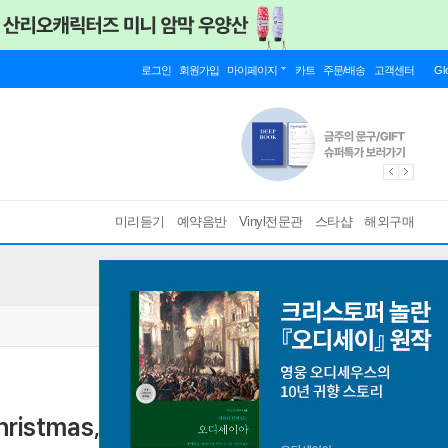
로그인
회원가입
마이페이지
카트
주문/배송
고객센터
Gl
미리듣기
예약음반
Vinyl전문관
스타샵
해외구매
istmas, Mr. Lawrence) [블루레이]
오