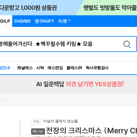
D/LP
DVD/BD
문구
/GIFT
티켓
장안내
채널예스
사락
예스펀딩
클래스24
독서유형검사
RBTI Lab
독서유형검사
AI 일문백답
의견 남기면 YES상품권!
..
이달의 클래식 영상물
수입
전장의 크리스마스 (Merry Chr
Blu-ray