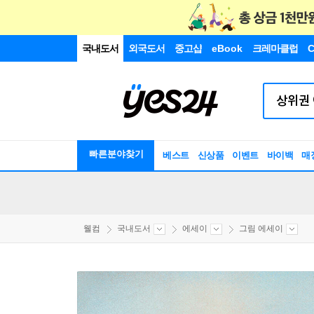
국내도서
외국도서
중고샵
eBook
크레마클럽
C
빠른분야찾기
베스트
신상품
이벤트
바이백
매
웰컴
국내도서
에세이
그림 에세이