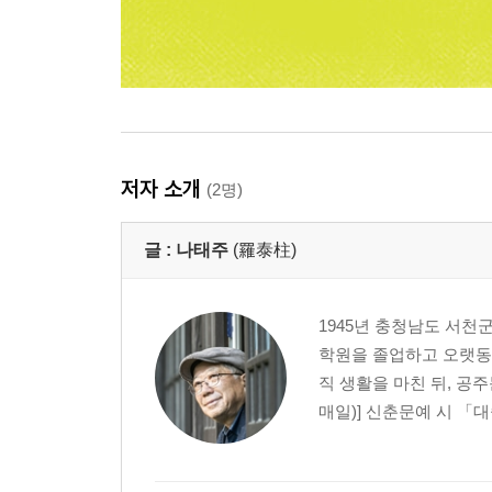
저자 소개
(2명)
글 :
나태주
(羅泰柱)
1945년 충청남도 서천
학원을 졸업하고 오랫동안
직 생활을 마친 뒤, 공
매일)] 신춘문예 시 「대