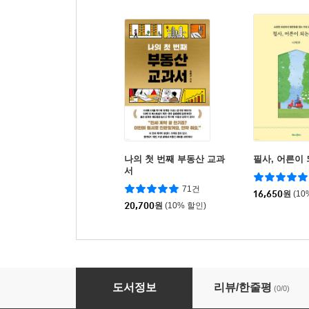
나의 첫 번째 부동산 교과
필사, 어른이
서
71건
16,650
원
(10
20,700
원
(10% 할인)
행복한 사람
도서정보
리뷰/한줄평
(0/0)