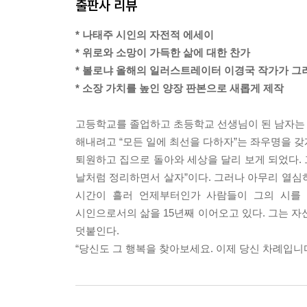
출판사 리뷰
--- p.40
* 나태주 시인의 자전적 에세이
행복은 먼 곳에 있는 것이 아닙니다. 크고 대단한 것
* 위로와 소망이 가득한 삶에 대한 찬가
그것을 찾아내지 못했을 뿐입니다.
* 볼로냐 올해의 일러스트레이터 이경국 작가가 그려
--- p.56
* 소장 가치를 높인 양장 판본으로 새롭게 제작
“이 세상엔 자기가 행복한 사람인 것을 아는 사람과
고등학교를 졸업하고 초등학교 선생님이 된 남자는 시
--- p.60
해내려고 “모든 일에 최선을 다하자”는 좌우명을 갖
퇴원하고 집으로 돌아와 세상을 달리 보게 되었다. 
그날로부터 남자는 자기 자신이 정말로 행복한 사람
날처럼 정리하면서 살자”이다. 그러나 아무리 열심히
사람, 나입니다.
시간이 흘러 언제부터인가 사람들이 그의 시를 
--- p.62
시인으로서의 삶을 15년째 이어오고 있다. 그는 자
덧붙인다.
자, 당신도 그것을 찾아보시지요. 이제는, 당신 차
“당신도 그 행복을 찾아보세요. 이제 당신 차례입니다
--- p.65