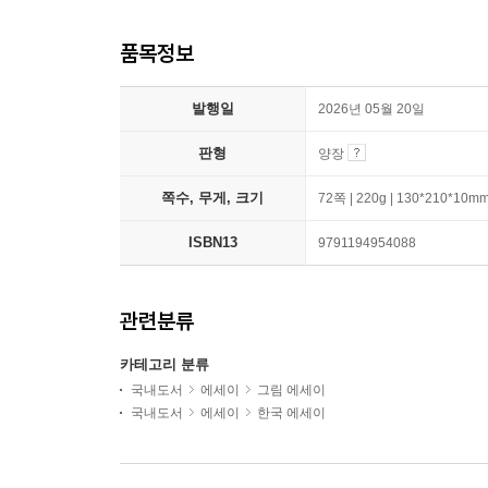
품목정보
발행일
2026년 05월 20일
판형
양장
쪽수, 무게, 크기
72쪽 | 220g | 130*210*10m
ISBN13
9791194954088
관련분류
카테고리 분류
국내도서
에세이
그림 에세이
국내도서
에세이
한국 에세이