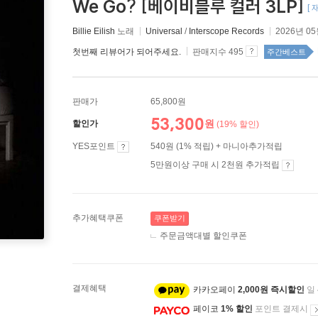
We Go? [베이비블루 컬러 3LP]
[
Billie Eilish
노래
Universal
/
Interscope Records
2026년 0
첫번째 리뷰어가 되어주세요.
판매지수 495
주간베스트
판매가
65,800원
53,300
원
할인가
(19% 할인)
YES포인트
540원 (1% 적립) + 마니아추가적립
5만원이상 구매 시 2천원 추가적립
추가혜택쿠폰
쿠폰받기
주문금액대별 할인쿠폰
결제혜택
카카오페이
2,000원 즉시할인
일
페이코
1% 할인
포인트 결제시