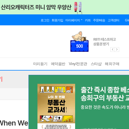
로그인
회원가입
마이페이지
카트
주문/배송
고객센터
Gl
미리듣기
예약음반
Vinyl전문관
스타샵
해외구매
기
When We All Fall Asleep, Where Do