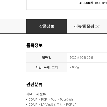
40,500
원
(19% 할인
Billie Eilish (빌리 아일리시) - When We All 
상품정보
리뷰/한줄평
(0/0)
품목정보
발매일
2026년 05월 15일
시간, 무게, 크기
2,000g
관련분류
카테고리 분류
CD/LP
POP
Pop
Pop(수입)
CD/LP
LP(Vinyl) 전문관
POP LP