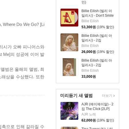
인)
Billie Eilish (빌리 아
일리시) - Don't Smile
At Me [클리어 컬러
Billie Eilish
here Do We Go? [Li
LP]
53,300
원
(19% 할인)
Billie Eilish (빌리 아
일리시) - 2집
Happier Than Ever
Billie Eilish
리 아일리시가 오빠 피니어스와
26,000
원
(19% 할인)
At Me]의 성공에 이어 발
Billie Eilish (빌리 아
일리시) - 2집
 앨범은 올해의 앨범, 최
Happier Than Ever
Billie Eilish
[카세트테이프]
 노래상을 수상했다. 또한
33,000
원
미리듣기 새 앨범
더보기
AJR (에이제이알) - 2
집 The Click [2LP]
AJR 노래
62,000
원
(19% 할인)
 접촉으로 인해 갈라질 수