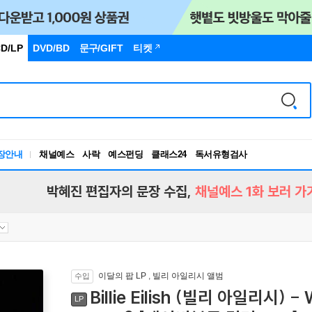
D/LP
DVD/BD
문구
/GIFT
티켓
독서유형검사
RBTI Lab
장안내
채널예스
사락
예스펀딩
클래스24
독서유형검사
박혜진 편집자의 문장 수집,
채널예스 1화 보러 가
이달의 팝 LP
,
빌리 아일리시 앨범
수입
Billie Eilish (빌리 아일리시) - 
LP