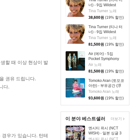
Tina Turner (티나 터
너) - 9집 Wildest
Dreams 2026
Tina Turner 노래
38,600
원
(19% 할인)
Tina Turner (티나 터
너) - 9집 Wildest
Dreams 2026 [2LP]
Tina Turner 노래
81,500
원
(19% 할인)
Air (에어) - 5집
Pocket Symphony
재생할 때 이상 현상이 발
[클리어 컬러 2LP]
Air 노래
81,500
원
(19% 할인)
을 권유 드립니다.
Tomoko Aran (토모코
아란) - 부유공간 (浮
니다.
遊空間) (+1) [2LP]
Tomoko Aran 노래
93,600
원
(19% 할인)
이 분야 베스트셀러
더보기
엔시티 위시 (NCT
WISH) - 일본 싱글 3
 경우가 있습니다. 턴테
집 YO-I-DON! / BOY
엔시티 위시 (NCT WISH)