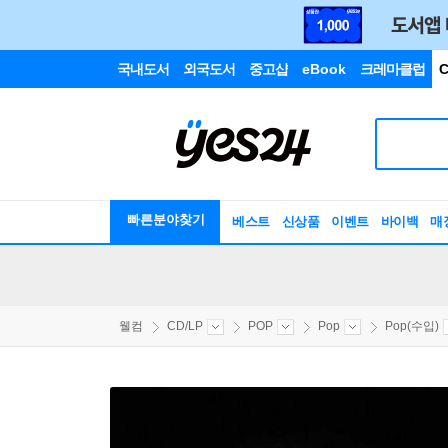
국내도서
외국도서
중고샵
eBook
크레마클럽
C
빠른분야찾기
베스트
신상품
이벤트
바이백
매
웰컴
CD/LP
POP
Pop
Pop(수입)