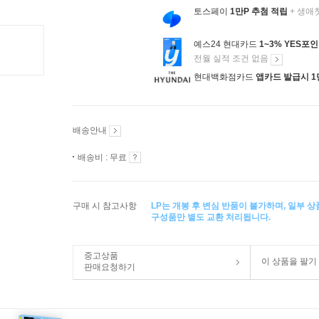
토스페이
1만P 추첨 적립
+ 생애
예스24 현대카드
1~3% YES포
전월 실적 조건 없음
현대백화점카드
앱카드 발급시 1
배송안내
배송비 : 무료
구매 시 참고사항
LP는 개봉 후 변심 반품이 불가하며, 일부 
구성품만 별도 교환 처리됩니다.
중고상품
이 상품을 팔기
판매요청하기