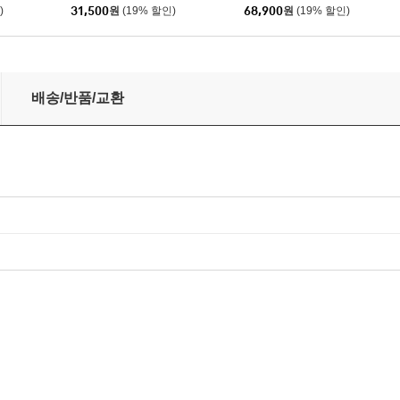
)
31,500
원
(19% 할인)
68,900
원
(19% 할인)
Fall Asleep, Where Do We Go? [베이비블루 컬러 3LP]
배송/반품/교환