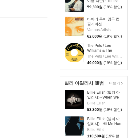
이클 잭슨) - Thriller
[레드 앤 블랙 마블
59,300
원
(19% 할인)
LP]
바바라 무어 명곡 컴
필레이션
(Bedazzled! Barbara
Various Artists
Moore TV, Film And
62,000
원
(19% 할인)
Studio Work 1965–
81) [2LP]
The Pets / Lee
Williams & The
Cymbals - I Say
The Pets / Lee Williams & The Cymbals
Yeah / It's Everything
40,000
원
(19% 할인)
About You I Love [7
인치 Vinyl]
빌리 아일리시 앨범
더보기
Billie Eilish (빌리 아
일리시) - When We
All Fall Asleep,
Billie Eilish
Where Do We Go?
53,300
원
(19% 할인)
[베이비블루 컬러
3LP]
Billie Eilish (빌리 아
일리시) - Hit Me Hard
And Soft: THE TOUR
Billie Eilish
(Live) [컬러 3LP]
110,500
원
(19% 할