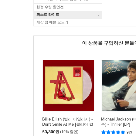
한정 수량 할인전
퍼스트 라이드
세상 참 예쁜 오드리
이 상품을 구입하신 분
Billie Eilish (빌리 아일리시) -
Michael Jackson
Don't Smile At Me [클리어 컬
슨) - Thriller [LP]
러 LP]
53,300
원
(19% 할인)
9건