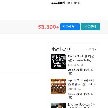
44,600
원
(19% 할인)
53,300
카트에 넣기
바로구매
원
이달의 팝 LP
더보기
De La Soul (델 라 소
울) - Stakes Is High
[컬러 4LP]
De La Soul
257,400
원
(19% 할
인)
Aphex Twin (에이펙
스 트윈) - 5집 Drukqs
[4LP]
Aphex Twin
115,300
원
(19% 할
인)
Michael Jackson (마