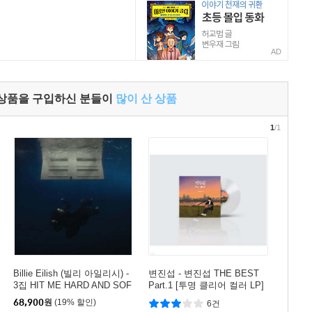
AD
 상품을 구입하신 분들이
많이 산 상품
1
/1
Billie Eilish (빌리 아일리시) -
변진섭 - 변진섭 THE BEST
3집 HIT ME HARD AND SOF
Part.1 [투명 클리어 컬러 LP]
T [LP]
68,900
원
(19% 할인)
6건