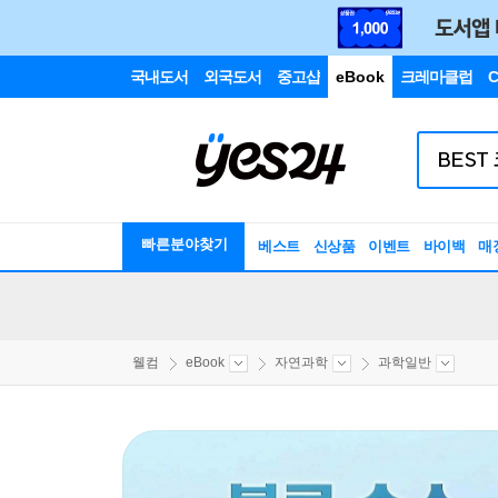
국내도서
외국도서
중고샵
eBook
크레마클럽
C
빠른분야찾기
베스트
신상품
이벤트
바이백
매
웰컴
eBook
자연과학
과학일반