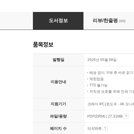
블루수소 LNG SMR Pilot Plant
도서정보
리뷰/한줄평
(0/0)
품목정보
발행일
2026년 05월 08일
배송 없이 구매 후 바로 읽
제한없음
이용안내
TTS 불가능
저작권 보호를 위해 인쇄 기
지원기기
크레마 /PC(윈도우 - 4K 모
파일/용량
PDF(DRM) | 27.31MB
페이지 수
약 639쪽