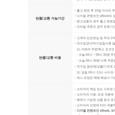
출고 완료 후 10일 이내의 
디지털 콘텐츠인 eBook의 
반품/교환 가능기간
중고상품의 경우 출고 완료일
모바일 쿠폰의 경우 유효기간(
고객의 단순변심 및 착오구
직수입양서/직수입일서중 일
단, 아래의 주문/취소 조건인
오늘 00시 ~ 06시 30분 
반품/교환 비용
오늘 06시 30분 이후 주문
직수입 음반/영상물/기프트 
단, 당일 00시~13시 사이
박스 포장은 택배 배송이 가
소비자의 책임 있는 사유로 
소비자의 사용, 포장 개봉에 
복제가 가능한 상품 등의 포장을 
소비자의 요청에 따라 개별
디지털 컨텐츠인 eBook, 