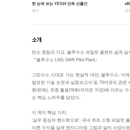
한 눈에 보는 YES24 단독 선출간
e
상시
상
소개
탄소 중립의 가교, 블루수소 파일럿 플랜트 설계 실무
『블루수소 LNG SMR Pilot Plant』
그린수소 시대로 가는 현실적 대안, 블루수소. 이
발표된 기술 논문과 실험보고서 및 70여권의 관련 서
환/분해), 최종 활용(액화/극저온 저장)에 이르는 수소 
는 핵심 노하우를 담았다.
이 책의 핵심 가치:
'실무 중심의 핸드북으로', 국내 최초 소형 파일럿 
이론 수식을 실제 엔지니어링 그림과 살비 사양서로