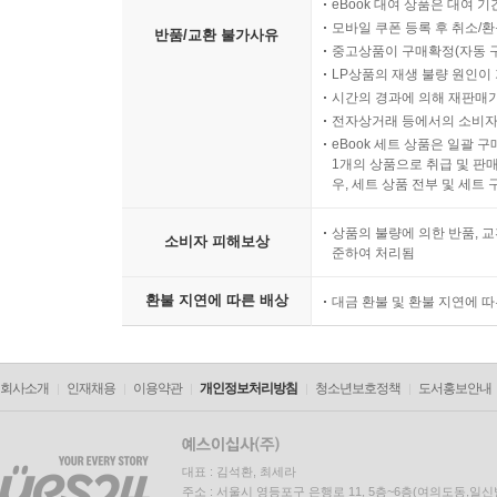
eBook 대여 상품은 대여 기
모바일 쿠폰 등록 후 취소/환
반품/교환 불가사유
중고상품이 구매확정(자동 
LP상품의 재생 불량 원인이 기
시간의 경과에 의해 재판매가
전자상거래 등에서의 소비자
eBook 세트 상품은 일괄 
1개의 상품으로 취급 및 판매
우, 세트 상품 전부 및 세트
상품의 불량에 의한 반품, 교
소비자 피해보상
준하여 처리됨
환불 지연에 따른 배상
대금 환불 및 환불 지연에 
회사소개
인재채용
이용약관
개인정보처리방침
청소년보호정책
도서홍보안내
대표 : 김석환, 최세라
주소 : 서울시 영등포구 은행로 11, 5층~6층(여의도동,일신