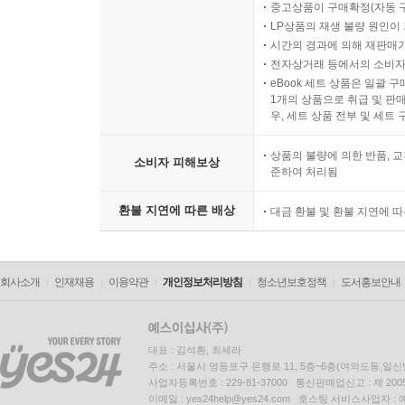
중고상품이 구매확정(자동 
LP상품의 재생 불량 원인이 기
내가기준이 사라진 자리에 채워지는 것들
시간의 경과에 의해 재판매가
전자상거래 등에서의 소비자
에필로그: 소음이 그친 자리, 당신이라는 실재
eBook 세트 상품은 일괄 
1개의 상품으로 취급 및 판매
우, 세트 상품 전부 및 세트
특별 부록:
상품의 불량에 의한 반품, 교
소비자 피해보상
준하여 처리됨
환불 지연에 따른 배상
대금 환불 및 환불 지연에 
회사소개
인재채용
이용약관
개인정보처리방침
청소년보호정책
도서홍보안내
대표 : 김석환, 최세라
주소 : 서울시 영등포구 은행로 11, 5층~6층(여의도동,일신
사업자등록번호 : 229-81-37000 통신판매업신고 : 제 200
이메일 : yes24help@yes24.com 호스팅 서비스사업자 :