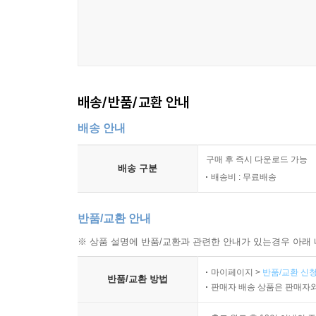
1. 대상은 죄가 없다, 범인은 네 필터다
2. 벽은 실재하는가, 투사된 것인가?
3. 왜 인간은 복잡함에 중독되는가?
배송/반품/교환 안내
제6장. 에고와 사회적 기준
배송 안내
1. 사회적 필터의 독재와 주도권의 회복
구매 후 즉시 다운로드 가능
배송 구분
배송비 : 무료배송
2. 인용된 삶, 기워진 필터
반품/교환 안내
3. 현재라는 데이터와의 실시간 통신
※ 상품 설명에 반품/교환과 관련한 안내가 있는경우 아래 
제7장. 고통과 우울
마이페이지 >
반품/교환 신청
반품/교환 방법
판매자 배송 상품은 판매자와
1. 데이터와 해석의 분리