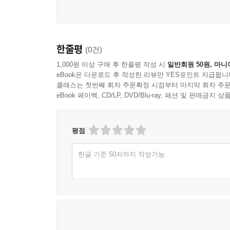
제4장. 내 안에서 무엇이든 될 수 있다
층위적 해체와 주도권의 회복
한줄평
(0건)
1,000원 이상 구매 후 한줄평 작성 시
일반회원 50원, 마니
내 안의 무한한 멀티버스:
eBook은 다운로드 후 작성한 리뷰만 YES포인트 지급됩니
클래스는 첫번째 회차 주문확정 시점부터 마지막 회차 주문
eBook 페이백, CD/LP, DVD/Blu-ray, 패션 및 판매금
선택적 생존:
유니버스의 흐름:
평점
진짜 끌어당김:
한글 기준 50자까지 작성가능
* 5장부터 10장까지는 명언에 담긴 '내가기준'의 
제5장. 인식의 필터: 내가기준의 정의