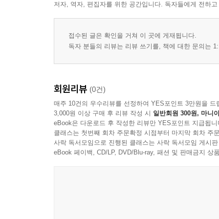
저자, 역자, 편집자를 위한 공간입니다. 독자들에게 전하고
[4층] 관계의 층: 부부, 두 개의 가짜 법전이 벌이는
[4층] 부모-자식 불통의 종말: '내 아이'라는 필터를 
접수된 글은 확인을 거쳐 이 곳에 게재됩니다.
독자 분들의 리뷰는 리뷰 쓰기를, 책에 대한 문의는 1:
[5층] 감정의 층: 우울과 불안이라는 시스템 오류
제3장. 인정
회원리뷰
(0건)
매주 10건의 우수리뷰를 선정하여 YES포인트 3만원을 드
삭제 불가능한 기본 세팅값: '나 좀 봐줘'
3,000원 이상 구매 후 리뷰 작성 시
일반회원 300원, 마니아
eBook은 다운로드 후 작성한 리뷰만 YES포인트 지급됩니
클래스는 첫번째 회차 주문확정 시점부터 마지막 회차 주문
내가기준 생성 이전: 생존을 위한 갈구
사락 독서모임으로 진행된 클래스는 사락 독서모임 게시판
eBook 페이백, CD/LP, DVD/Blu-ray, 패션 및 판매금
‘내가기준’ 생성 이후: 변덕스러운 출력
평생을 바친 단 한 번의 끄덕임
중간 부록] 테오 킴의 다층적 해부: 세 가지 기준의 