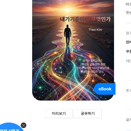
테
첫
정
판
쿠
Y
추
미리보기
공유하기
결