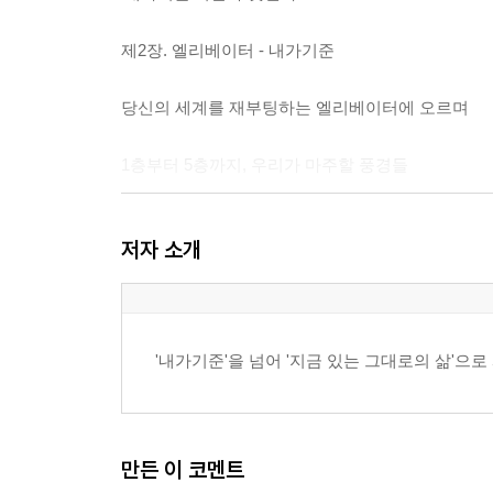
제2장. 엘리베이터 - 내가기준
당신의 세계를 재부팅하는 엘리베이터에 오르며
1층부터 5층까지, 우리가 마주할 풍경들
'내가기준'의 차원 물리학 : 왜 우리는 돌아오지 못
저자 소개
[1층] 인식의 로비: 당신의 삶을 지배하는 '가짜 
[2층] 교육의 층: 10대의 뇌를 멈추게 하는 필터
'내가기준'을 넘어 '지금 있는 그대로의 삶'으로
[2층] 당신은 왜 ‘알려준 대로’ 하지 못하는가?
[3층] 가문의 층: 대물림되는 기운과 데이터의 순도
만든 이 코멘트