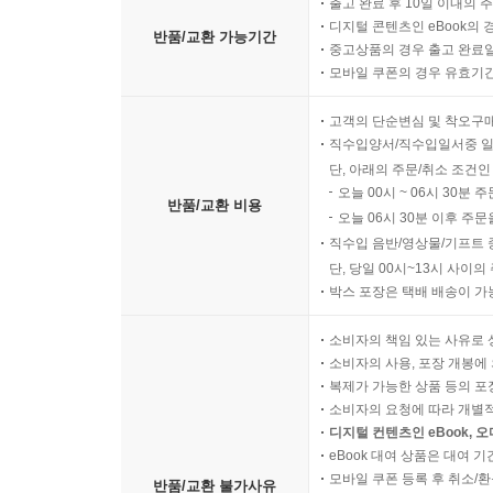
출고 완료 후 10일 이내의 
2. 배신의 자각과 시스템의 저항
디지털 콘텐츠인 eBook의 
반품/교환 가능기간
중고상품의 경우 출고 완료일
모바일 쿠폰의 경우 유효기간(
3. '운명'이라는 이름의 편리한 직무유기
고객의 단순변심 및 착오구
제8장. 60억 명의 나
직수입양서/직수입일서중 일
단, 아래의 주문/취소 조건인
오늘 00시 ~ 06시 30분 
1. 타인이라는 이름의 거울과 칸막이
반품/교환 비용
오늘 06시 30분 이후 주문
직수입 음반/영상물/기프트 
2. 내면의 입법권과 신성의 회복
단, 당일 00시~13시 사이
박스 포장은 택배 배송이 가
3. 소유권의 포기와 전능한 데이터의 흐름
소비자의 책임 있는 사유로 
소비자의 사용, 포장 개봉에 
제9장. 기준 벗기
복제가 가능한 상품 등의 포장을 
소비자의 요청에 따라 개별
1. 의식의 대역폭과 창조적 진공
디지털 컨텐츠인 eBook, 
eBook 대여 상품은 대여 기
모바일 쿠폰 등록 후 취소/환
2. 박제된 자아와 살아있는 신성
반품/교환 불가사유