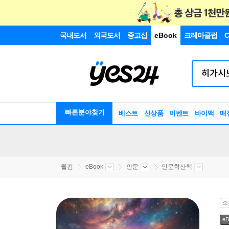
국내도서
외국도서
중고샵
eBook
크레마클럽
C
빠른분야찾기
베스트
신상품
이벤트
바이백
매
웰컴
eBook
인문
인문학산책
소
eB