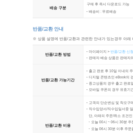
구매 후 즉시 다운로드 가능
배송 구분
배송비 : 무료배송
반품/교환 안내
※ 상품 설명에 반품/교환과 관련한 안내가 있는경우 아래 
마이페이지 >
반품/교환 신청
반품/교환 방법
판매자 배송 상품은 판매자와
출고 완료 후 10일 이내의 
디지털 콘텐츠인 eBook의 
반품/교환 가능기간
중고상품의 경우 출고 완료일
모바일 쿠폰의 경우 유효기간(
고객의 단순변심 및 착오구
직수입양서/직수입일서중 일
단, 아래의 주문/취소 조건인
오늘 00시 ~ 06시 30분 
반품/교환 비용
오늘 06시 30분 이후 주문