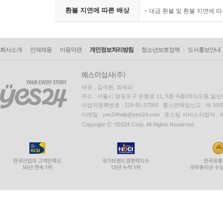
환불 지연에 따른 배상
대금 환불 및 환불 지연에 
회사소개
인재채용
이용약관
개인정보처리방침
청소년보호정책
도서홍보안내
대표 : 김석환, 최세라
주소 : 서울시 영등포구 은행로 11, 5층~6층(여의도동,일신
사업자등록번호 : 229-81-37000 통신판매업신고 : 제 200
이메일 : yes24help@yes24.com 호스팅 서비스사업자 :
Copyright ⓒ YES24 Corp. All Rights Reserved.