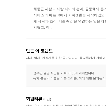
산책 102
채동균 사람과 사람 사이의 관계, 공동체의 온
아침 꽃이 저녁에 지다 108
서비스 기획 분야에서 사회생활을 시작하였으며, 
기억해야 하는 일 115
게 사람과 조직, 기술과 삶을 연결하는 일을 
정원에서 만난 농부 120
익혔고, 이...
당신의 바다 126
작용, 반작용 131
알로카시아 이펙트 136
도시농부의 명약 141
만든 이 코멘트
가까이 보면 더 아프다 146
저자, 역자, 편집자를 위한 공간입니다. 독자들에게 전하고
어느날 151
맛집 혜윰뜰 157
바지락 달래 된장찌개 162
접수된 글은 확인을 거쳐 이 곳에 게재됩니다.
아름다운 벗에게 167
독자 분들의 리뷰는 리뷰 쓰기를, 책에 대한 문의는 1:
가장 아름다운 꿈 172
공연이 끝난 뒤 177
친환경 자연 농법에 관한 단상 183
회원리뷰
(0건)
우리의 오늘은 음악처럼 아름답다 187
매주 10건의 우수리뷰를 선정하여 YES포인트 3만원을 드