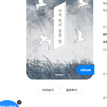
채
첫
정
판
쿠
Y
추
미리보기
공유하기
결