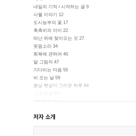
내일의 기억 / 시작하는 글 9
사월 이야기 12
도시농부의 꽃 17
촉촉비의 아이 22
떠난 뒤에 찾아오는 것 27
웃음소리 34
회복에 관하여 40
달 그림자 47
기다리는 마음 55
비 오는 날 59
봄날 햇살이 그리운 하루 64
고추 단상 69
길모퉁이 75
가장 약한 순간 우리는 성장한다 80
저자 소개
가을에 부치는 편지 86
두 번 담는 마음 91
화려함이 저무는 자리 96