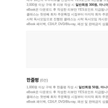
얼리어답터의 어떤 하루 189
3,000원 이상 구매 후 리뷰 작성 시
일반회원 300원, 마니아
어떤 배려 195
eBook은 다운로드 후 작성한 리뷰만 YES포인트 지급됩니
클래스는 첫번째 회차 주문확정 시점부터 마지막 회차 주문
혜윰하기 200
사락 독서모임으로 진행된 클래스는 사락 독서모임 게시판
호박 예찬 204
eBook 페이백, CD/LP, DVD/Blu-ray, 패션 및 판매금
오래달리기 210
누군가의 그늘을 읽는 일 214
마을, 행복의 바다 223
2030년10월31일 227
이웃에게 길을 묻다 235
어느 날 마음속으로 이웃이 들어왔다 238
바람은 소망하는 곳으로 분다 251
바람은 소망하는 곳으로 분다_2 263
농사일이 행복합니다 267
한줄평
(0건)
잊어버린 약속 273
1,000원 이상 구매 후 한줄평 작성 시
일반회원 50원, 마니
당신의 미소가 꽃필 때 278
eBook은 다운로드 후 작성한 리뷰만 YES포인트 지급됩니
평범함에 담긴 기적 282
클래스는 첫번째 회차 주문확정 시점부터 마지막 회차 주문
eBook 페이백, CD/LP, DVD/Blu-ray, 패션 및 판매금
‘일어난 김에’ 씨의 이상한 하루 288