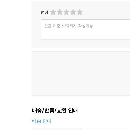
주저하며 꼭 잡은 두 손에 경의를 294
마을버스에서 300
평점
기억의 빈자리 305
미처 하지 못한 말 312
한글 기준 50자까지 작성가능
세상에, 누가 보라고 쓴 것입니까 / 맺음말 318
배송/반품/교환 안내
배송 안내