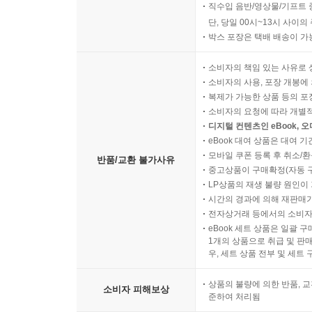
직수입 음반/영상물/기프트 
단, 당일 00시~13시 사이
박스 포장은 택배 배송이 가
소비자의 책임 있는 사유로 
소비자의 사용, 포장 개봉에 
복제가 가능한 상품 등의 포장을 
소비자의 요청에 따라 개별
디지털 컨텐츠인 eBook, 
eBook 대여 상품은 대여 기
모바일 쿠폰 등록 후 취소/환
반품/교환 불가사유
중고상품이 구매확정(자동 
LP상품의 재생 불량 원인이 기
시간의 경과에 의해 재판매가
전자상거래 등에서의 소비자
eBook 세트 상품은 일괄 
1개의 상품으로 취급 및 판매
우, 세트 상품 전부 및 세트
상품의 불량에 의한 반품, 교
소비자 피해보상
준하여 처리됨