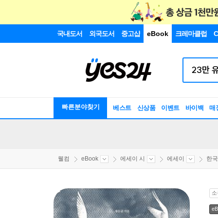
국내도서
외국도서
중고샵
eBook
크레마클럽
C
빠른분야찾기
베스트
신상품
이벤트
바이백
매
웰컴
eBook
에세이 시
에세이
한국
소
eB