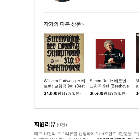
작가의 다른 상품
Wilhelm Furtwangler 베
Simon Rattle 베토벤:
M
토벤: 교향곡 9번 (Beet
교향곡 9번 (Beethove
린
hoven: Symphony No.
n: Symphony No. 9) [H
스
34,000
원
(19% 할인)
30,400
원
(19% 할인)
3
9) [UHQCD]
QCD]
n
1
D
회원리뷰
(0건)
매주 10건의 우수리뷰를 선정하여 YES포인트 3만원을 드