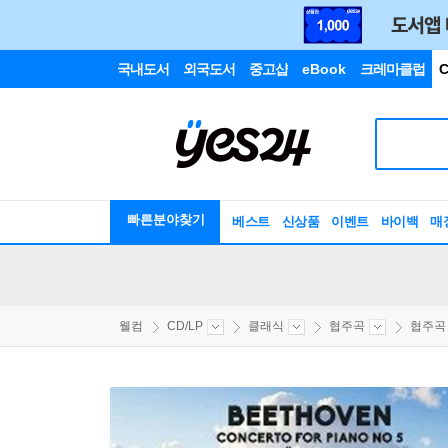
국내도서
외국도서
중고샵
eBook
크레마클럽
C
빠른분야찾기
베스트
신상품
이벤트
바이백
매
웰컴
CD/LP
클래식
협주곡
협주곡 