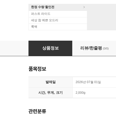
한정 수량 할인전
퍼스트 라이드
세상 참 예쁜 오드리
룩백
베토벤: 피아노 협주곡 5번 외 (Beethoven: Concerto F
상품정보
리뷰/한줄평
(0/0)
품목정보
발매일
2026년 07월 01일
시간, 무게, 크기
2,000g
관련분류