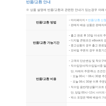
반품/교환 안내
※ 상품 설명에 반품/교환과 관련한 안내가 있는경우 아래 
마이페이지 >
반품/교환 신청
반품/교환 방법
판매자 배송 상품은 판매자와
출고 완료 후 10일 이내의 
디지털 콘텐츠인 eBook의 
반품/교환 가능기간
중고상품의 경우 출고 완료일
모바일 쿠폰의 경우 유효기간(
고객의 단순변심 및 착오구
직수입양서/직수입일서중 일
단, 아래의 주문/취소 조건인
오늘 00시 ~ 06시 30분 
반품/교환 비용
오늘 06시 30분 이후 주문
직수입 음반/영상물/기프트 
단, 당일 00시~13시 사이
박스 포장은 택배 배송이 가