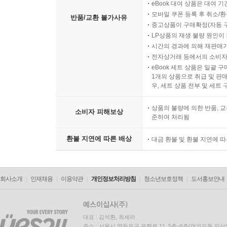
eBook 대여 상품은 대여 기
모바일 쿠폰 등록 후 취소/환
반품/교환 불가사유
중고상품이 구매확정(자동 
LP상품의 재생 불량 원인이 기
시간의 경과에 의해 재판매가
전자상거래 등에서의 소비자
eBook 세트 상품은 일괄 
1개의 상품으로 취급 및 판매
우, 세트 상품 전부 및 세트
상품의 불량에 의한 반품, 교
소비자 피해보상
준하여 처리됨
환불 지연에 따른 배상
대금 환불 및 환불 지연에 
회사소개
인재채용
이용약관
개인정보처리방침
청소년보호정책
도서홍보안내
대표 : 김석환, 최세라
주소 : 서울시 영등포구 은행로 11, 5층~6층(여의도동,일신