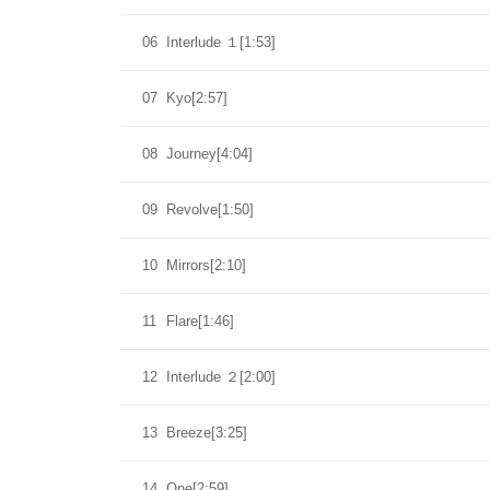
06
Interlude １[1:53]
07
Kyo[2:57]
08
Journey[4:04]
09
Revolve[1:50]
10
Mirrors[2:10]
11
Flare[1:46]
12
Interlude ２[2:00]
13
Breeze[3:25]
14
One[2:59]