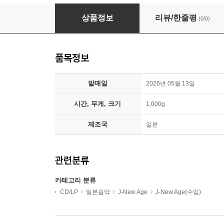
Hideyuki Hashimoto (히데유키 하시모토) - Ti
상품정보
리뷰/한줄평
(0/0)
품목정보
발매일
2026년 05월 13일
시간, 무게, 크기
1,000g
제조국
일본
관련분류
카테고리 분류
CD/LP
일본음악
J-New Age
J-New Age(수입)