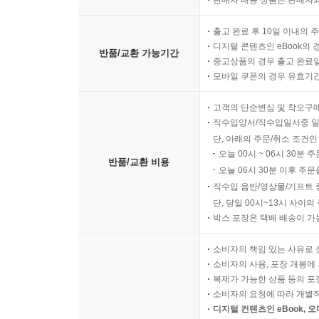
판매자 배송 상품은 판매자와
출고 완료 후 10일 이내의 
디지털 콘텐츠인 eBook의 
반품/교환 가능기간
중고상품의 경우 출고 완료일
모바일 쿠폰의 경우 유효기간(
고객의 단순변심 및 착오구
직수입양서/직수입일서중 일
단, 아래의 주문/취소 조건인
오늘 00시 ~ 06시 30분 
반품/교환 비용
오늘 06시 30분 이후 주문
직수입 음반/영상물/기프트 
단, 당일 00시~13시 사이
박스 포장은 택배 배송이 가
소비자의 책임 있는 사유로 
소비자의 사용, 포장 개봉에 
복제가 가능한 상품 등의 포장을 
소비자의 요청에 따라 개별
디지털 컨텐츠인 eBook, 