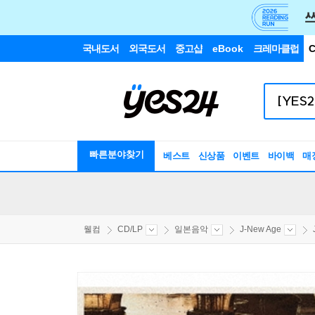
국내도서
외국도서
중고샵
eBook
크레마클럽
C
빠른분야찾기
베스트
신상품
이벤트
바이백
매
웰컴
CD/LP
일본음악
J-New Age