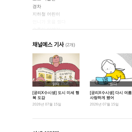
경차
지하철 어린이
언니가 옷을 줬다
승훈이 이야기
뜨끈한 비밀
채널예스 기사
농구 교실
(2개)
바늘도둑이 바늘도둑으로 남다
할아버지
혼자 사는 친구 집 방문하는 만화
2장. 다정한 세상
읽다
읽다
새들의 쉼터
[궁리X수시생] 도시 미세 행
[궁리X수시생] 다시 여
복 도감
사랑하게 됐어
시끄럽게 살아가는 건물
2026년 07월 15일
2026년 07월 15일
같은 마음으로
생리통
빵모자 할아버지
강아지를 만나다