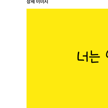
상세 이미지
멋쟁이들이 부러워
아리 이야기
어느 문화권에나 만두가 있다
친절함의 모자
오래된 집
국수 노나먹는 사람들
밤 버스
family
에필로그