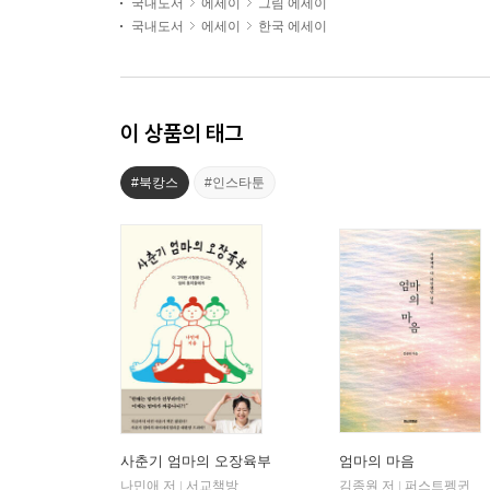
국내도서
에세이
그림 에세이
국내도서
에세이
한국 에세이
이 상품의 태그
#북캉스
#인스타툰
사춘기 엄마의 오장육부
엄마의 마음
나민애 저
서교책방
김종원 저
퍼스트펭귄
|
|