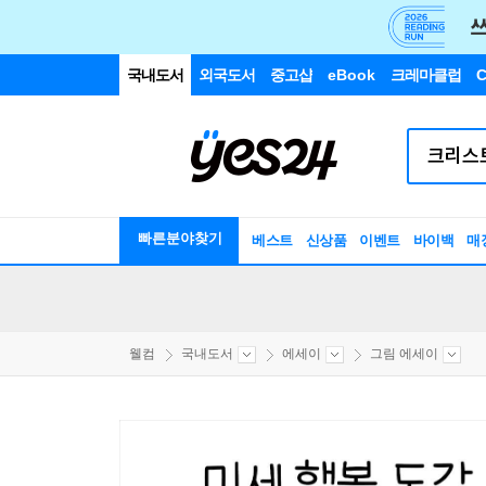
국내도서
외국도서
중고샵
eBook
크레마클럽
C
빠른분야찾기
베스트
신상품
이벤트
바이백
매
웰컴
국내도서
에세이
그림 에세이