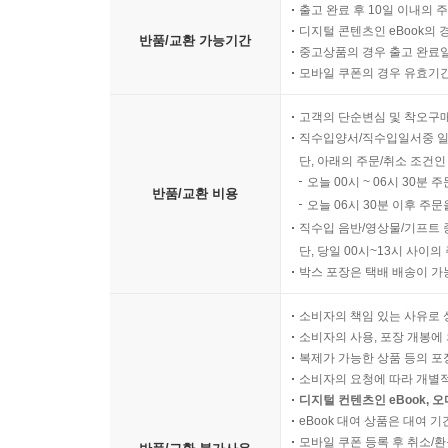
출고 완료 후 10일 이내의 
디지털 콘텐츠인 eBook의 
반품/교환 가능기간
중고상품의 경우 출고 완료일
모바일 쿠폰의 경우 유효기간(
고객의 단순변심 및 착오구
직수입양서/직수입일서중 일
단, 아래의 주문/취소 조건인
오늘 00시 ~ 06시 30분 
반품/교환 비용
오늘 06시 30분 이후 주문
직수입 음반/영상물/기프트 
단, 당일 00시~13시 사이
박스 포장은 택배 배송이 가
소비자의 책임 있는 사유로 
소비자의 사용, 포장 개봉에 
복제가 가능한 상품 등의 포장을 
소비자의 요청에 따라 개별
디지털 컨텐츠인 eBook, 
eBook 대여 상품은 대여 기
모바일 쿠폰 등록 후 취소/환