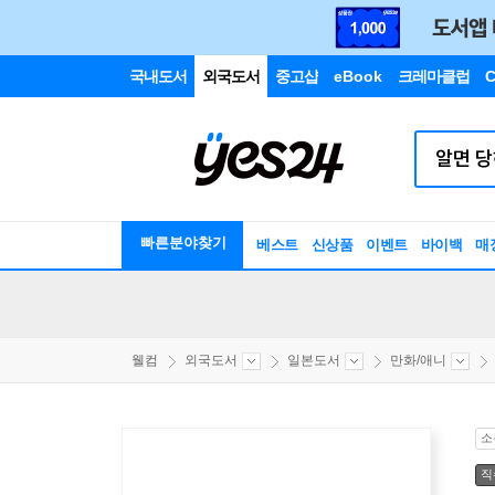
국내도서
외국도서
중고샵
eBook
크레마클럽
C
빠른분야찾기
베스트
신상품
이벤트
바이백
매
웰컴
외국도서
일본도서
만화/애니
소
직