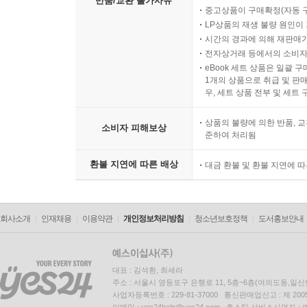
반품/교환 불가사유
중고상품이 구매확정(자동 
LP상품의 재생 불량 원인이 기
시간의 경과에 의해 재판매가
전자상거래 등에서의 소비자
eBook 세트 상품은 일괄 
1개의 상품으로 취급 및 판매
우, 세트 상품 전부 및 세트
상품의 불량에 의한 반품, 교
소비자 피해보상
준하여 처리됨
환불 지연에 따른 배상
대금 환불 및 환불 지연에 
회사소개
인재채용
이용약관
개인정보처리방침
청소년보호정책
도서홍보안내
대표 : 김석환, 최세라
주소 : 서울시 영등포구 은행로 11, 5층~6층(여의도동,일신
사업자등록번호 : 229-81-37000 통신판매업신고 : 제 200