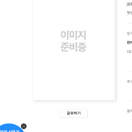
諸
첫
정
판
Y
추
결
공유하기