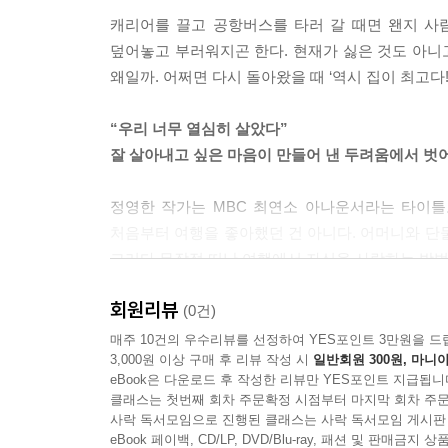
캐리어를 끌고 공항버스를 타러 갈 때면 왠지 사
덮어놓고 부러워지곤 한다. 현재가 싫은 것도 아니고
왜일까. 어쩌면 다시 돌아왔을 때 ‘역시 집이 최고다!
“우리 너무 열심히 살았다”
잘 살아내고 싶은 마음이 만들어 낸 두려움에서 벗
정영한 작가는 MBC 최연소 아나운서라는 타이틀
처음부터 여행을 좋아했던 건 아니다. 어머니와 단
그러다 무작정 떠난 여행에서 자신을 사랑하는 방법
회원리뷰
“떠나지 못하니 여행이 싫었고,
(0건)
싫어한 덕분에 일탈의 대상이 됐다.
매주 10건의 우수리뷰를 선정하여 YES포인트 3만원을 드
3,000원 이상 구매 후 리뷰 작성 시
일반회원 300원, 마니아
모순된 자신의 모습을 품어 가는 과정에서
eBook은 다운로드 후 작성한 리뷰만 YES포인트 지급됩니
스스로의 삶을 사랑하게 된다.” _ 본문 중에서
클래스는 첫번째 회차 주문확정 시점부터 마지막 회차 주문
사락 독서모임으로 진행된 클래스는 사락 독서모임 게시판
열심히 노력한 끝에 꿈이었던 아나운서가 됐다. 
eBook 페이백, CD/LP, DVD/Blu-ray, 패션 및 판매금