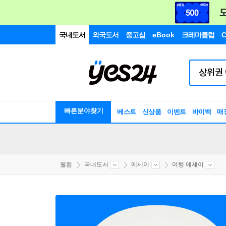
국내도서
외국도서
중고샵
eBook
크레마클럽
C
빠른분야찾기
베스트
신상품
이벤트
바이백
매
웰컴
국내도서
에세이
여행 에세이