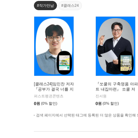
#작가만남
#클래스24
[클래스24]임민찬 저자
『쏘쿨의 구축명품 아파
『공부가 결국 너를 지
트 내집마련』 쏘쿨 저
켜줄 거야』온라인 북토
자 온라인 북토크
퍼스트펭귄콘텐츠
진서원
크
0
원
(0% 할인)
0
원
(0% 할인)
검색 페이지에서 선택된 태그에 등록된 더 많은 상품을 확인해 