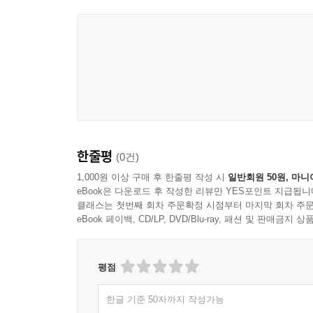
찾아든다. 삶을 잘 살아내고 싶은 마음은 두려움을
행복이 아니다. 현실에 더 잘 머물기 위해 찾은 자
“세상은 넓고 삶은 제각각이다”
아름답게 포착해 낸 다채로운 장소와 사람들을 직접
어려웠던 시절부터 현재의 고민에 이르기까지 여행
그 문장들을 비교적 가볍게 만든다. 한국어를 능숙하
한줄평
(0건)
거리에서 바이올린 버스킹으로 감동을 준 알폰수와
고민은 흩어지고, 경쾌한 정취가 날아든다. 내가 
1,000원 이상 구매 후 한줄평 작성 시
일반회원 50원, 마니
eBook은 다운로드 후 작성한 리뷰만 YES포인트 지급됩니
사람들은 그저 제각각의 슬픔과 기쁨을 안고 산다
클래스는 첫번째 회차 주문확정 시점부터 마지막 회차 주문
풍경들이다. 책을 읽는 중간중간 등장하는 사진들 덕에
eBook 페이백, CD/LP, DVD/Blu-ray, 패션 및 판매금
물론 여행만이 방법은 아닐 것이다. 다만 현실에 너
쉽다. 우주는 아주 거대하고 그 안에 사는 개인은
평점
우주’를 만끽할 각자의 방법을 찾길, 이 책이 그 방법
한글 기준 50자까지 작성가능