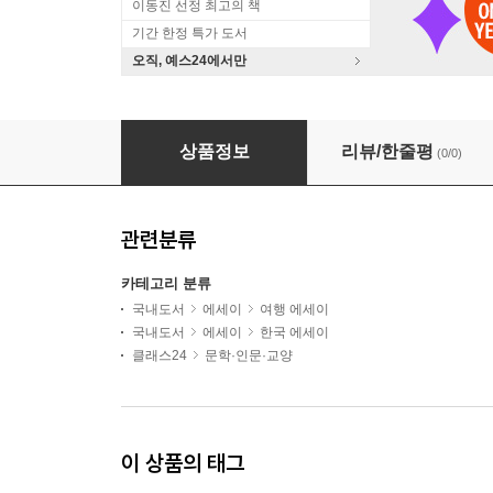
이동진 선정 최고의 책
기간 한정 특가 도서
오직, 예스24에서만
『각자의 우주』 정영한 저자 북토크
상품정보
리뷰/한줄평
(0/0)
관련분류
카테고리 분류
국내도서
에세이
여행 에세이
국내도서
에세이
한국 에세이
클래스24
문학·인문·교양
이 상품의 태그