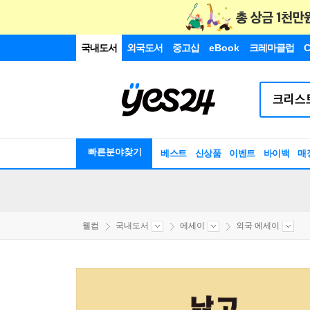
국내도서
외국도서
중고샵
eBook
크레마클럽
C
빠른분야찾기
베스트
신상품
이벤트
바이백
매
웰컴
국내도서
에세이
외국 에세이