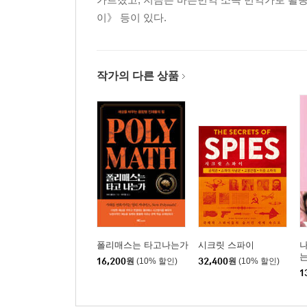
이》 등이 있다.
작가의 다른 상품
폴리매스는 타고나는가
시크릿 스파이
나
16,200
원
(10% 할인)
32,400
원
(10% 할인)
1