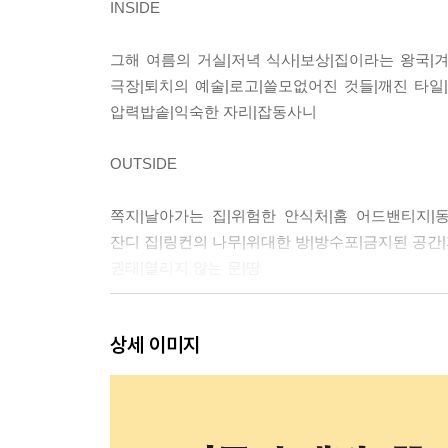
INSIDE
그해 여름의 거실|저녁 식사|보상|집이라는 왕국|
극장|퇴치의 예술|로고|쓸모없어진 것들|깨진 타일|
압력밥솥|익숙한 자리|잡동사니
OUTSIDE
쪽지|날아가는 집|위험한 안식처|홈 어드밴티지|동
잔디 집|링컨의 나무|위대한 방|방수포|금지된 공간|
권태|열리지 않는 문|땅
감사의 말
상세 이미지