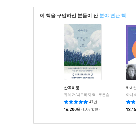
이 책을 구입하신 분들이 산
분야 연관 책
산곡미풍
카사
위화 저/백도라지 역
푸른숲
아니 
|
47건
16,200
원
(10% 할인)
12,1