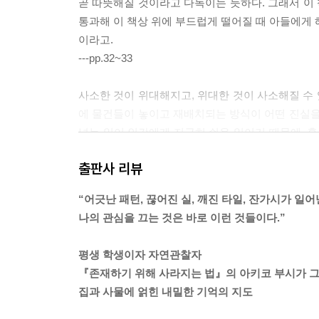
곧 따뜻해질 것이라고 다독이는 듯하다. 그래서 이 
통과해 이 책상 위에 부드럽게 떨어질 때 아들에게 
이라고.
---pp.32~33
사소한 것이 위대해지고, 위대한 것이 사소해질 수 
에 물건들이 놓이고 재배치되는 방식이 어떤 진실을
넣는 일이 인간에게 지극히 쉬운 일이기 때문에. 혹
어만 있다면 우리는 무엇이든 믿을 수 있기 때문에.
출판사 리뷰
---p.54
“어긋난 패턴, 끊어진 실, 깨진 타일, 잔가시가 일
이윽고 나는 그동안 무엇 때문에 내 집에서 불안을
나의 관심을 끄는 것은 바로 이런 것들이다.”
에 놓아두고 키우던 우리에서 탈출한 뱀, 수도승처럼
들끼리 돌연 사이가 틀어진 일. 딱히 이렇다 할 이
평생 학생이자 자연관찰자
은 아니구나 싶다.
『존재하기 위해 사라지는 법』의 아키코 부시가 
---pp.74~75
집과 사물에 얽힌 내밀한 기억의 지도
살아 있는 것과 그렇지 않은 것의 관계에 대한 당신