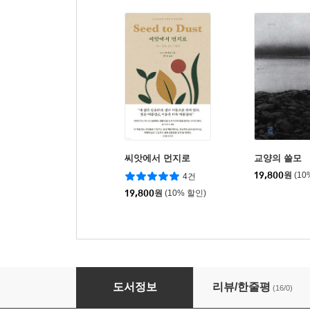
씨앗에서 먼지로
교양의 쓸모
19,800
원
(10
4건
19,800
원
(10% 할인)
낡고 사소한 것들의 자리
도서정보
리뷰/한줄평
(16/0)