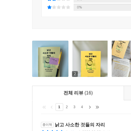
이는 나중에 알고 보니 러시아에서 망명한 혁명가
0%
모빌, 백조 모양의 도자기 같은 사물뿐이라며 이렇게
혼동하기도 한다”며 그 혼동과 변형이라는 불완전함
안정과 불안,
집이라는 공간의 두 얼굴
아키코 부시는 『낡고 사소한 것들의 자리』에서 특히
등에 주목하며 “안정에 대한 이야기이며 동시에 불
2
‘아이를 위한 것’ 또 ‘어딘지 불편하고 불안한’ 것
비닐로 만들어진 성 모양의 ‘바운스 하우스’이다.
전체 리뷰
(16)
바운스 하우스는 오두막이나 성 모양으로 제작되기
한다. 그렇지만 바운스 하우스를 진짜 집답게 만
1
2
3
4
흔들리다 못해 훌쩍 날아가버릴 수 있다는 사실이다. 
낡고 사소한 것들의 자리
종이책
스포츠에서 대개 홈팀이 경기에 유리하다는 ‘홈 어