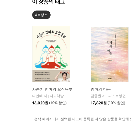
이 상품의 태그
#북캉스
사춘기 엄마의 오장육부
엄마의 마음
나민애 저
서교책방
김종원 저
퍼스트펭귄
|
|
16,020
원
(10% 할인)
17,820
원
(10% 할인)
검색 페이지에서 선택된 태그에 등록된 더 많은 상품을 확인해 