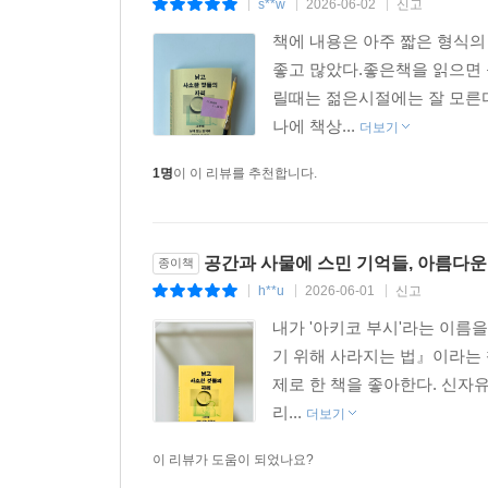
s**w
2026-06-02
신고
|
|
|
신화’와 양가적인 감정을 가질 수밖에 없음을 인정
책에 내용은 아주 짧은 형식의
연필로 표시한 문틀만은 새로 페인트칠하고 싶지 않
좋고 많았다.좋은책을 읽으면 
방법에서 예술적인 요소를 찾아내거나 방수포를 ‘
릴때는 젊은시절에는 잘 모른다
할 수 있다는 서늘한 괴담처럼. 오래전 떠나왔거나 
나에 책상...
더보기
깨진 타일, 이제는 열 수 없는 문, 주방의 물건들…
그것들이 우리 삶의 주제가 된다
1명
이 이 리뷰를 추천합니다.
1940년대 시인 월리스 스티븐스와 로버트 프로
이유를 역설적으로 이렇게 말한다(이 책의 원제 Everyth
공간과 사물에 스민 기억들, 아름다운
종이책
h**u
2026-06-01
신고
|
|
|
주제와 잡동사니는 엄연히 다르지만 우리는 둘을 자
내가 '아키코 부시'라는 이름
스카프, 창턱에 늘어놓은 조개껍데기, 시골 마을에
기 위해 사라지는 법』이라는 책을 
장담할 수 있다. -100쪽
제로 한 책을 좋아한다. 신자
리...
더보기
영국의 어느 극단에서 맥주병, 주전자 같은 생활
Shakespeare는 유튜브에서 볼 수 있다)에서
이 리뷰가 도움이 되었나요?
차이”이기에 아키코 부시는 『낡고 사소한 것들의 