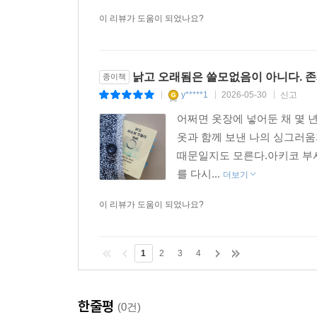
이 리뷰가 도움이 되었나요?
낡고 오래됨은 쓸모없음이 아니다. 
종이책
y*****1
2026-05-30
신고
|
|
|
어쩌면 옷장에 넣어둔 채 몇 
옷과 함께 보낸 나의 싱그러움
때문일지도 모른다.아키코 부시
를 다시...
더보기
이 리뷰가 도움이 되었나요?
1
2
3
4
한줄평
(0건)