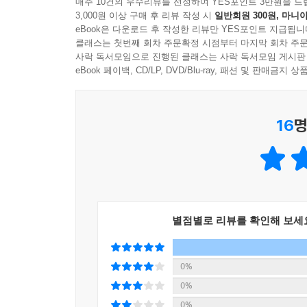
매주 10건의 우수리뷰를 선정하여 YES포인트 3만원을 드
또렷하게 남은 사물들의 이야기
3,000원 이상 구매 후 리뷰 작성 시
일반회원 300원, 마니아
eBook은 다운로드 후 작성한 리뷰만 YES포인트 지급됩니
미국의 원주민 나바호족의 직조 기술은 유명한데 그
클래스는 첫번째 회차 주문확정 시점부터 마지막 회차 주문
사락 독서모임으로 진행된 클래스는 사락 독서모임 게시판
깨진 도자기 틈새를 금가루나 은가루로 채워 오히려
eBook 페이백, CD/LP, DVD/Blu-ray, 패션 및 판매금
(わび·さび)’ 철학이 반영되어 있다. 이렇듯 아키
“무엇인가 어긋나 있는 듯한 느낌이 어떤 진실을 드
16
명
공간과 사물이 시간의 흐름에 따라 낡아지고 부서지는
추운 방에서 ‘그랜드 피아노’를 쳤던 기억을 떠올
또한 분명하게 알고 있다. 어쩌면 피아노 연습
기억으로 탈바꿈했을 것이라고 말한다.
나는 안다. 현실 세계의 장소가 기억 속에서 거의
별점별로 리뷰를 확인해 보세
움직이는 마룻바닥, 마법처럼 밝기가 바뀌는 조명,
아무것도 아니라는 점만큼은 확실하다. - 44~45쪽
0%
0%
지인의 집에서의 저녁 식사 풍경을 다룬 또다른 어린
0%