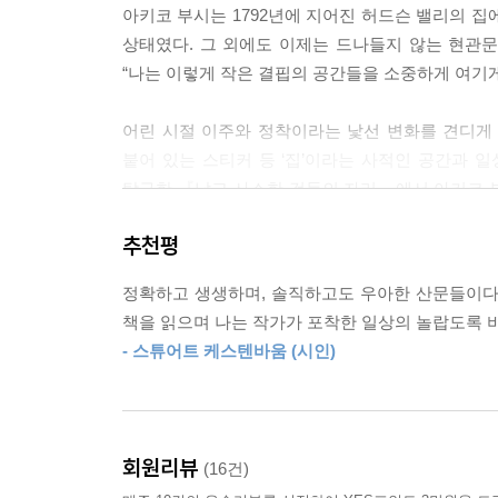
아키코 부시는 1792년에 지어진 허드슨 밸리의 집에
해 물질세계와 타협하는 방식에 대해 나름대로 내린
상태였다. 그 외에도 이제는 드나들지 않는 현관문
사용했던 아담한 침대는 없어도 된다. 소박한 나무 
“나는 이렇게 작은 결핍의 공간들을 소중하게 여기게
에 머무는 것으로 충분하다. 당신이 바라는 것이 희
---p.158
어린 시절 이주와 정착이라는 낯선 변화를 견디게 
붙어 있는 스티커 등 ‘집’이라는 사적인 공간과 
단단한 물성, 가만한 대지, 영구하고 불변하는 지형
탐구한 『낡고 사소한 것들의 자리』에서 아키코 
리하여 나는 또 깨닫는다. 우리가 보는 것과 경험
무용함, 자연세계와 물질세계의 미묘한 경계를 그
방식이 얼마나 다양한지를.
추천평
하게 한다. 그리고 낡고 사소한 것들이야말로 우리 삶
---pp.186~187
정확하고 생생하며, 솔직하고도 우아한 산문들이다.
장소는 무수히 다양한 방식을 통해 우리에게 생동하는
책을 읽으며 나는 작가가 포착한 일상의 놀랍도록 
감각. 어디 그뿐인가. 겨울날 한기가 드는 창가에 둔
- 스튜어트 케스텐바움 (시인)
모를 선풍기나 화덕으로, 판자로 화구를 막아 쓸모를
- 프롤로그 중에서
회원리뷰
(16건)
어긋나고 불완전한 기억 틈새에