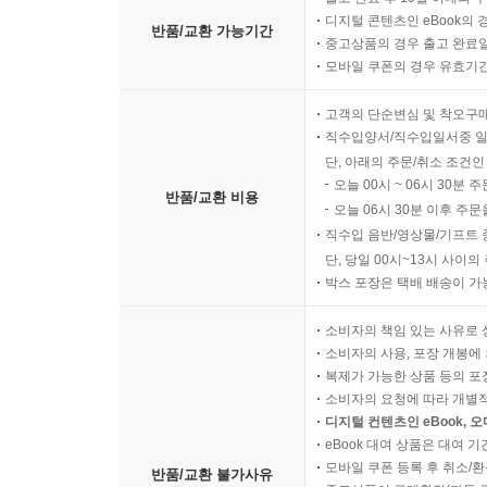
디지털 콘텐츠인 eBook의 
반품/교환 가능기간
중고상품의 경우 출고 완료일
모바일 쿠폰의 경우 유효기간(
고객의 단순변심 및 착오구
직수입양서/직수입일서중 일
단, 아래의 주문/취소 조건인
오늘 00시 ~ 06시 30분 
반품/교환 비용
오늘 06시 30분 이후 주문
직수입 음반/영상물/기프트 
단, 당일 00시~13시 사이
박스 포장은 택배 배송이 가
소비자의 책임 있는 사유로 
소비자의 사용, 포장 개봉에 
복제가 가능한 상품 등의 포장을 
소비자의 요청에 따라 개별
디지털 컨텐츠인 eBook, 
eBook 대여 상품은 대여 기
모바일 쿠폰 등록 후 취소/환
반품/교환 불가사유