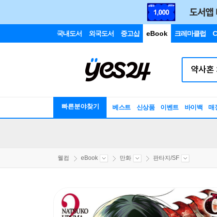
국내도서
외국도서
중고샵
eBook
크레마클럽
C
빠른분야찾기
베스트
신상품
이벤트
바이백
매
웰컴
eBook
만화
판타지/SF