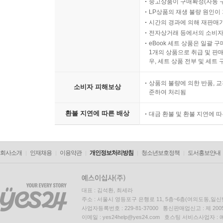
중고상품이 구매확정(자동 
LP상품의 재생 불량 원인이 기
시간의 경과에 의해 재판매가
전자상거래 등에서의 소비자
eBook 세트 상품은 일괄 
1개의 상품으로 취급 및 판매
우, 세트 상품 전부 및 세트
상품의 불량에 의한 반품, 교
소비자 피해보상
준하여 처리됨
환불 지연에 따른 배상
대금 환불 및 환불 지연에 
회사소개
인재채용
이용약관
개인정보처리방침
청소년보호정책
도서홍보안내
대표 : 김석환, 최세라
주소 : 서울시 영등포구 은행로 11, 5층~6층(여의도동,일신
사업자등록번호 : 229-81-37000 통신판매업신고 : 제 200
이메일 : yes24help@yes24.com 호스팅 서비스사업자 :