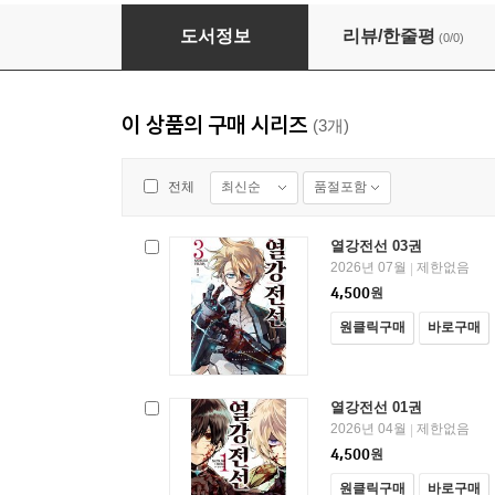
열강전선 02권
도서정보
리뷰/한줄평
(0/0)
이 상품의 구매 시리즈
(3개)
최신순
품절포함
전체
열강전선 03권
2026년 07월
제한없음
|
4,500
원
원클릭구매
바로구매
열강전선 01권
2026년 04월
제한없음
|
4,500
원
원클릭구매
바로구매