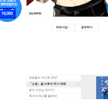
파트너샵
공유하기
영웅들의 무도회 개막!
「소원」을 이루어 주기 위해
걸즈 스킨십 코미디!
축구의 에고를 울려라!