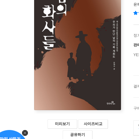
윤
정
판
Y
결
구
미리보기
사이즈비교
공유하기