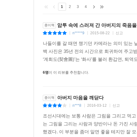
1
2
3
4
암투 속에 스러져 간 아버지의 죽음을
종이책
n*****9
2015-08-22
신고
|
|
|
나들이를 갈 때면 챙기던 카메라는 의미 있는 
백 사진은 35년 전의 시간으로 회귀하여 주고
‘계회도(契會圖)’는 ‘화사’를 불러 환갑연, 퇴역
6명
이 이 리뷰를 추천합니다.
아버지 마음을 깨닫다
종이책
n***8
2016-03-12
신고
|
|
|
조선시대에는 보통 사람은 그림을 그리고 먹고 
는 그림을 그리는 사람과 양반이나 돈 가진 
했겠다. 이 부분을 좀더 알면 좋을 테지만 잘 