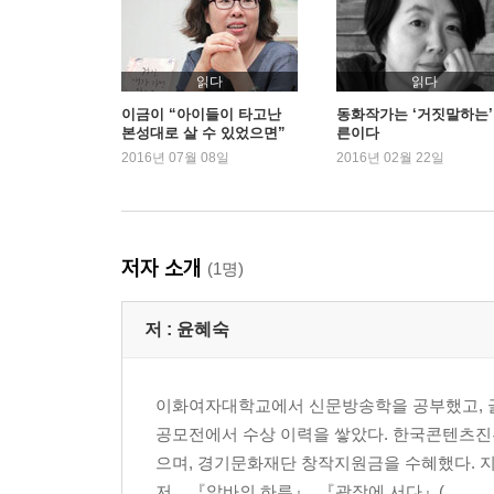
읽다
읽다
이금이 “아이들이 타고난
동화작가는 ‘거짓말하는’
본성대로 살 수 있었으면”
른이다
2016년 07월 08일
2016년 02월 22일
저자 소개
(1명)
저 :
윤혜숙
이화여자대학교에서 신문방송학을 공부했고, 글
공모전에서 수상 이력을 쌓았다. 한국콘텐츠
으며, 경기문화재단 창작지원금을 수혜했다. 
저_, 『알바의 하루』, 『광장에 서다』(...