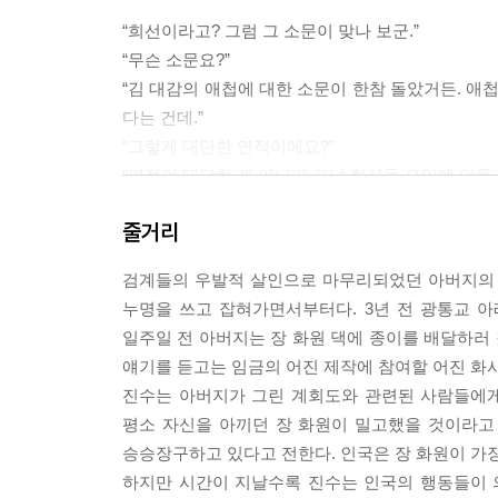
“희선이라고? 그럼 그 소문이 맞나 보군.”
“무슨 소문요?”
“김 대감의 애첩에 대한 소문이 한참 돌았거든. 애
다는 건데.”
“그렇게 대단한 연적이에요?”
“연적이 대단한 게 아니라 그날 화사들 모임에 안동 
--- p.127
줄거리
“아버지, 만약에 누군가 그 일을 사주했거나 누군
검계들의 우발적 살인으로 마무리되었던 아버지의 
“다른 사람 누구? 너 설마…….”
누명을 쓰고 잡혀가면서부터다. 3년 전 광통교 
나도 모르게 범이를 노려보았다. 인국이 누군가에게 
일주일 전 아버지는 장 화원 댁에 종이를 배달하러
“난 인국이라는 분이라고 한 적 없다. 하지만 아니 
얘기를 듣고는 임금의 어진 제작에 참여할 어진 화
옥에 가둘 이유가 있겠냐고? 장 화원이나 김 대감, 
진수는 아버지가 그린 계회도와 관련된 사람들에게
--- p.141
평소 자신을 아끼던 장 화원이 밀고했을 것이라고
승승장구하고 있다고 전한다. 인국은 장 화원이 가
“네 말을 듣고 옥에서 나오자마자 그림을 펼쳐보니 
하지만 시간이 지날수록 진수는 인국의 행동들이 
짓말이었던 모양이지? 무지렁이들에게 그깟 그림이