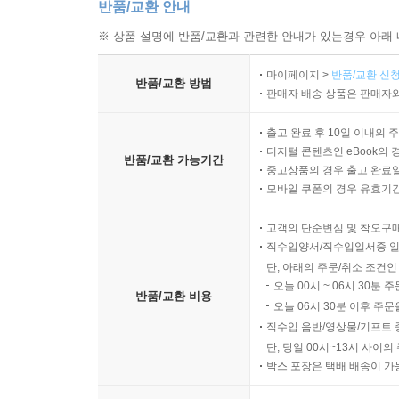
반품/교환 안내
※ 상품 설명에 반품/교환과 관련한 안내가 있는경우 아래 
마이페이지 >
반품/교환 신청
반품/교환 방법
판매자 배송 상품은 판매자와
출고 완료 후 10일 이내의 
디지털 콘텐츠인 eBook의 
반품/교환 가능기간
중고상품의 경우 출고 완료일
모바일 쿠폰의 경우 유효기간(
고객의 단순변심 및 착오구
직수입양서/직수입일서중 일
단, 아래의 주문/취소 조건인
오늘 00시 ~ 06시 30분 
반품/교환 비용
오늘 06시 30분 이후 주문
직수입 음반/영상물/기프트 
단, 당일 00시~13시 사이
박스 포장은 택배 배송이 가