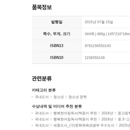
품목정보
발행일
2015년 07월 15일
쪽수, 무게, 크기
344쪽 | 480g | 145*210*18
ISBN13
9791156550143
ISBN10
1156550149
관련분류
카테고리 분류
국내도서
청소년
청소년 문학
수상내역 및 미디어 추천 분류
국내도서
행복한아침독서/책둥이 추천
2016년
중고등
국내도서
행복한아침독서/책둥이 추천
2016년
중 3~
국내도서
세종도서_(구)문화체육관광부 우수도서
2015