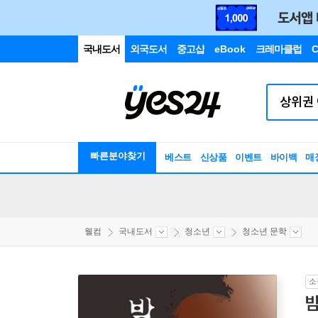
국내도서
외국도서
중고샵
eBook
크레마클럽
C
빠른분야찾기
베스트
신상품
이벤트
바이백
매
웰컴
국내도서
청소년
청소년 문학
소