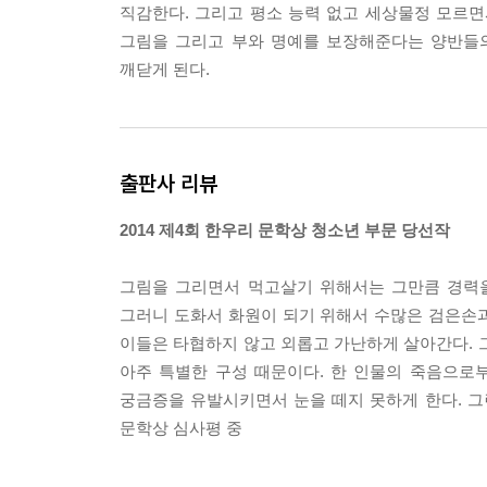
직감한다. 그리고 평소 능력 없고 세상물정 모르
다. 어쨌든 이 계회도는 더 이상 쓸모가 없으니…….
그림을 그리고 부와 명예를 보장해준다는 양반들
잔뜩 이죽대던 인국이 갑자기 그림을 찢기 시작했다.
깨닫게 된다.
끓어오르는 분노로 속이 뒤집혔다. 내 몸이 갈기갈
--- p.283
출판사 리뷰
2014 제4회 한우리 문학상 청소년 부문 당선작
그림을 그리면서 먹고살기 위해서는 그만큼 경력을
그러니 도화서 화원이 되기 위해서 수많은 검은손과
이들은 타협하지 않고 외롭고 가난하게 살아간다. 
아주 특별한 구성 때문이다. 한 인물의 죽음으로
궁금증을 유발시키면서 눈을 떼지 못하게 한다. 그
문학상 심사평 중