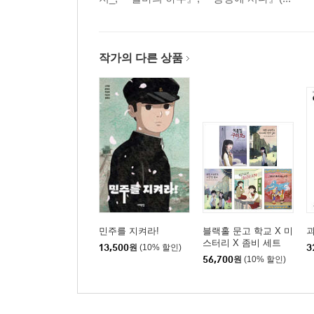
작가의 다른 상품
민주를 지켜라!
블랙홀 문고 학교 X 미
괴
스터리 X 좀비 세트
13,500
원
(10% 할인)
3
56,700
원
(10% 할인)