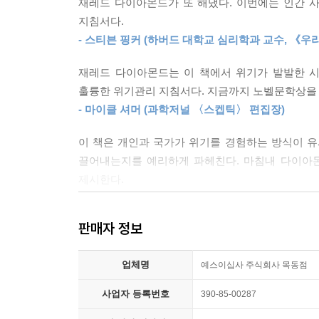
재레드 다이아몬드가 또 해냈다. 이번에는 인간 
지침서다.
“우리에게는 선택권이 있다!”
- 스티븐 핑커 (하버드 대학교 심리학과 교수, 《우
무엇을 선택하고 어떻게 변화할 것인가
재레드 다이아몬드는 이 책에서 위기가 발발한 시
인류사적·문명사적으로 거대 담론을 논했던 기존의
훌륭한 위기관리 지침서다. 지금까지 노벨문학상을 
집중한다. 특히 지정학적으로 한국 사회와 가장 밀
- 마이클 셔머 (과학저널 〈스켑틱〉 편집장)
적확하게 포착한 그는 앞으로 우리가 무엇을 선택하
이 책은 개인과 국가가 위기를 경험하는 방식이 유
끌어내는지를 예리하게 파헤친다. 마침내 다이아몬
우리 사회가 세계의 위기를 경청해야 하는 이유가 여
제시한다.
강대국을 이웃한 핀란드, 군사독재를 경험한 칠
- 다이앤 애커먼 (《주키퍼스 와이프》 저자)
확대되고 있는 미국까지, 그들의 위기와 선택, 변화
판매자 정보
다이아몬드 교수의 날카로우면서도 냉철한 진단을 통
위기의 해법과 통찰을 제시하며 변화와 회복의 가능
업체명
예스이십사 주식회사 목동점
“내가 비관주의자의 푸념에 귀를 기울이지 않고, 
사업자 등록번호
390-85-00287
선택권이 있다. 위기는 과거에도 국가를 곤경에 빠뜨