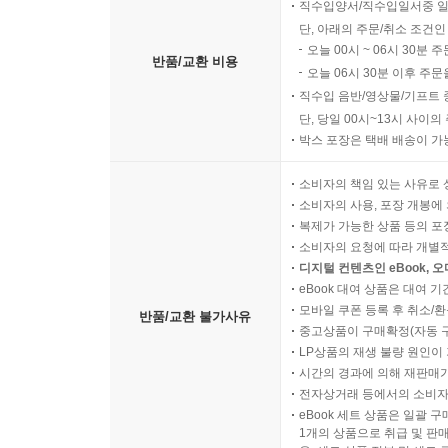
포기할 것인지에 대해 선을 분명히 했고, 이를 통해
직수입양서/직수입일서중 일
단, 아래의 주문/취소 조건인
오늘 00시 ~ 06시 30분 
■ 국내의 정치적 타협이 결렬되며 위기에 처하다:
반품/교환 비용
오늘 06시 30분 이후 주문
칠레와 인도네시아는 심각한 경제적 혼란을 맞닥
직수입 음반/영상물/기프트 
대해서는 1번째 요인인 국민적 합의를 도출해내지 
단, 당일 00시~13시 사이
박스 포장은 택배 배송이 가
두 국가의 선택적 변화에는 지도자의 가치관이 큰
신자유주의 정책을 채택했다. 한편 인도네시아의 
소비자의 책임 있는 사유로 
소비자의 사용, 포장 개봉에 
문제를 해결하고자 했다. 두 국가는 현재 평화적 시
복제가 가능한 상품 등의 포장을 
소비자의 요청에 따라 개별
■ 점진적으로 누적된 비폭발적 위기에 시달리다:
디지털 컨텐츠인 eBook, 
독일과 오스트레일리아는 제2차 세계대전 이후 재
eBook 대여 상품은 대여 기
모바일 쿠폰 등록 후 취소/환
정치적 분할 등 여러 문제가 동시에 발발했다. 
반품/교환 불가사유
중고상품이 구매확정(자동 
위기 해결의 핵심이라고 파악했다. 이는 독일이 
LP상품의 재생 불량 원인이 기
가능한 판단이었다.
시간의 경과에 의해 재판매가
전자상거래 등에서의 소비자
eBook 세트 상품은 일괄 
오스트레일리아는 전쟁 이후 새로운 사회 구성원을 
1개의 상품으로 취급 및 판매
가치를 고수하는 것이 변화된 환경에서는 실리