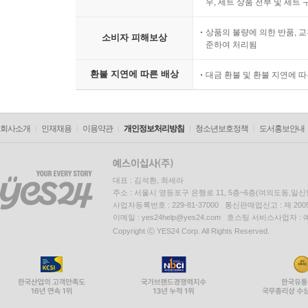
우, 세트 상품 전부 및 세트
아시아계의 영향력을 인정하면서 6번째 요인인 국
상품의 불량에 의한 반품, 교
소비자 피해보상
준하여 처리됨
■ 국가적 차원을 넘어 세계적 차원으로, 현재진행형
다이아몬드 교수가 지적한 현대 일본의 위기는 급감
환불 지연에 따른 배상
대금 환불 및 환불 지연에 
가능한 인구 규모의 축소라는 측면에서 서로 밀접한
시급한 위기다. 지나치게 많은 정부 부채와 자연
규제를 앞장서 반대하는 등 지속 가능한 방식의 자
회사소개
인재채용
이용약관
개인정보처리방침
청소년보호정책
도서홍보안내
현대에 들어 민주주의 또한 위기를 맞고 있다. 
우려한다. 지난 20년 사이 정치적 타협에 실패해
대표 : 김석환, 최세라
현상은 사회경제적 불평등이 악화됨에 따라 일상의 
주소 : 서울시 영등포구 은행로 11, 5층~6층(여의도동,일신
사업자등록번호 : 229-81-37000 통신판매업신고 : 제 200
이메일 : yes24help@yes24.com 호스팅 서비스사업자 :
이미 수십 년간 논의되어온 주제에 그가 다시 
Copyright ⓒ YES24 Corp. All Rights Reserved.
인종차별에서 로스앤젤레스 폭동이 비롯되었듯이 절
격차도 마찬가지다.
그러나 다이아몬드 교수는 스스로를 ‘신중한 낙관