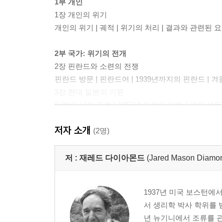
1부 개인
1장 개인의 위기
개인의 위기 | 궤적 | 위기의 처리 | 결과와 관련된 요
2부 국가: 위기의 전개
2장 핀란드와 소련의 전쟁
핀란드 방문 | 핀란드어 | 1939년까지의 핀란드 | 겨울
3장 현대 일본의 기원
일본과 나의 관계 | 1853년 이전의 일본 | 페리 제독 
기준틀 | 남은 문제들
저자 소개
4장 모든 칠레인을 위한 칠레
(2명)
칠레 방문 | 1970년 이전의 칠레 | 아옌데 | 쿠데타
5장 인도네시아: 신생국가의 탄생
저 :
재레드 다이아몬드
(Jared Mason Diamo
호텔에서 | 인도네시아의 배경 | 식민지 시대 | 독립
인도네시아로
1937년 미국 보스턴
6장 독일의 재건
서 생리학 박사 학위를 
1945년의 독일 | 1945년부터 1961년까지 | 심판하
년 뉴기니에서 조류를 
현실주의 | 위기의 기준틀