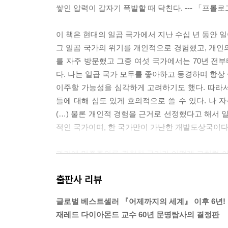
쌓인 압력이 갑자기 폭발할 때 닥친다. --- 「프롤
감사의 글
이 책은 현대의 일곱 국가에서 지난 수십 년 동안 
옮긴이의 글: 지금이 위기인가?
그 일곱 국가의 위기를 개인적으로 경험했고, 개인의
참고 문헌
를 자주 방문했고 그중 여섯 국가에서는 70년 전부
찾아보기
다. 나는 일곱 국가 모두를 좋아하고 동경하며 항상
이주할 가능성을 심각하게 고려하기도 했다. 따라
들에 대해 심도 있게 호의적으로 쓸 수 있다. 나 
(…) 물론 개인적 경험을 근거로 선정했다고 해서 
적인 국가이며, 한 국가만이 가난한 개발도상국이다.
과거에 민주주의를 경험한 국가가 어떻게 그처럼 야
과 살상자 수 및 가학적 고문에서 과거의 사례를 
출판사 리뷰
극화와 폭력성의 증가 및 정치적 타협의 결렬이 크
듯한 ‘자카르타 비에네’라는 벽보도 원인으로 손꼽을 
글로벌 베스트셀러 『어제까지의 세계』 이후 6년!
재레드 다이아몬드 교수 60년 문명탐사의 결정판
개인도 “나는 누구인가?”라는 의문에 새로운 답을