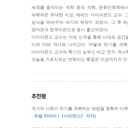
생각을 지닌 여러 집단으로 구성된 국가가 “우리는
세계를 움직이는 석학 중의 석학, 문화인류학에서
리아인이 지금도 그 문제로 씨름한다고 해도 조금
파헤쳐온 위대한 지성, 재레드 다이아몬드 교수. 
일리아인이 위기가 있었다고 생각하지도 못할 정도로 느
상식을 뒤바꾸며 세기의 역작이 되었다. 그 후 6년,
가장 광범위하지만 일관성을 띤 변화를 겪은 국가
영어판과 한국어판으로 동시 출간되었다.
부분이다. --- 「7장 오스트레일리아: 우리는 누구
다이아몬드 교수는 이번 신작을 통해 시대와 공간을
이제 미래 역사로 나아간다. 어떻게 위기를 극복
앞으로 미국은 어떻게 될까? 미국이 어떤 선택을 
다이아몬드 교수의 특기인 눈부신 비교 연구, 역사
초하고 있는 문제를 현명하게 해결하면 미국의 미래
오늘을 가로지르는 번뜩이는 통찰은 지금까지의 모든
하고 있다. (…) 따라서 미국이 앞으로 울타리 세
이 아니라 미국 사회에서 제대로 기능하는 부문과 그렇
미래의 길은 어디에서 시작되는가? 다이아몬드 교수
제는? 세 가지 ‘다른’ 문제」 중에서
그리고 변화를 요구하는 내·외부적 압력에 성공적
격변을 맞은 두 국가(핀란드와 일본), 내부적 갈
“국가가 중요한 선택적 변화를 시도하도록 자극하려
추천평
(독일과 오스트레일리아) 등 다층적 비교 연구는
하다. 우리는 개인으로서 현재의 문제 혹은 예상되
역사적 사례로 보여주고 있다. 나아가 오늘날의 일본
측하고, 그 문제를 원천적으로 차단하려고 노력한다
국가와 사회가 위기를 극복하는 방법을 명확히 다루
불평등, 환경 자원의 부족, 기후변화, 핵전쟁, 
- 유발 하라리 (《사피엔스》 저자)
마지막으로 ‘위기는 변화를 위해 꼭 필요한 것인가?
--- 「에필로그」 중에서
나가야 하는 이 시대에 절실히 필요한 책이다.