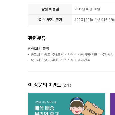
발행 예정일
2019년 06월 10일
쪽수, 무게, 크기
600쪽 | 884g | 145*215*32
관련분류
카테고리 분류
중고샵
중고 국내도서
사회
사회비평/비판
국제사회
중고샵
중고 국내도서
사회
미래예측
이 상품의 이벤트
(2개)