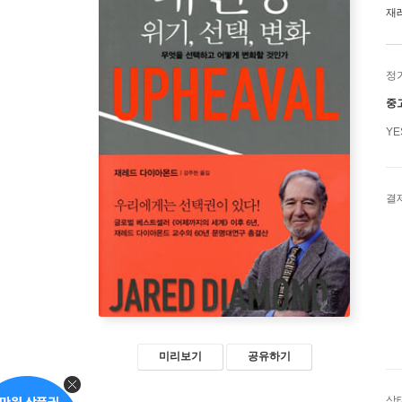
재
정
중
Y
결
미리보기
공유하기
상