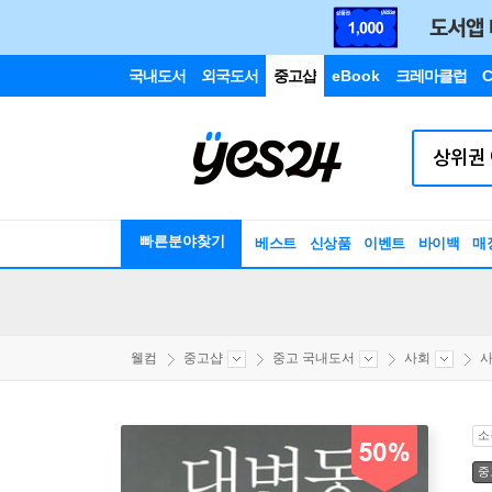
국내도서
외국도서
중고샵
eBook
크레마클럽
C
빠른분야찾기
베스트
신상품
이벤트
바이백
매
웰컴
중고샵
중고 국내도서
사회
사
소
50%
중