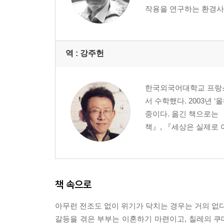
작용을 연구하는 환경사(
7장 오스트레일리아: 우리는 누구인가?
오스트레일리아 방문 | 최초의 수인 선단과 오스트레일
제2차 세계대전 | 느슨해지는 유대 관계 | 백호주의의
역 :
강주헌
3부 국가와 세계: 현재진행형인 위기들
8장 장래에 일본이 해결해야 할 과제는?
한국외국어대학교 프랑스
현재의 일본 | 경제적 이점 | 다른 이점들 | 정부 부채
서 수학했다. 2003년
위기의 기준틀
중이다. 옮긴 책으로는 
9장 장래에 미국이 해결해야 할 과제는? 강점과 중
책』, 『세상은 실제로 어
현재의 미국 | 국부 | 지리적 조건 | 민주주의의 이점 
10장 장래에 미국이 해결해야 할 과제는? 세 가지 ‘
다른 문제들 | 선거 | 불평등과 사회경제적 신분 이동
11장 장래에 세계가 해결해야 할 과제는?
오늘의 세계 | 핵무기 | 기후변화 | 화석연료 | 대체
책 속으로
아무런 전조도 없이 위기가 닥치는 경우는 거의 없다
에필로그: 교훈과 남는 의문 그리고 미래 전망
갈등을 겪은 부부는 이혼하기 마련이고, 칠레의 쿠
예측 요인 | 위기는 필요한가? | 역사에서 지도자의 