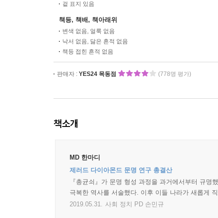
겉 표지 있음
책등, 책배, 책아래위
변색 없음, 얼룩 없음
낙서 없음, 닳은 흔적 없음
책등 접힌 흔적 없음
판매자 :
YES24 목동점
(778명 평가)
책소개
MD 한마디
제러드 다이아몬드 문명 연구 총결산
『총균쇠』가 문명 형성 과정을 과거에서부터 규명했다면
극복한 역사를 서술했다. 이후 이들 나라가 새롭게 
2019.05.31.
사회 정치 PD 손민규