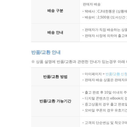
8. 역사적으로 과거에 경험한 위기
판매자 배송
9. 실패에 대처하는 방법
배송 구분
택배사 : CJ대한통운 (상황에
10. 상황에 따라 유연하게 대응하는 능력
배송비 : 2,500원 (
도서산간 : 
11. 국가의 핵심 가치
판매자가 직접 배송하는 상
12. 지정학적 제약으로부터의 해방
배송 안내
판매자 사정에 의하여 출고
위기의 원인과 형태는 다양하더라도 위기를 통과하는
반품/교환 안내
바탕으로 7개 국가를 분석한다. 핀란드와 일본, 
맞닥뜨렸다.
※ 상품 설명에 반품/교환과 관련한 안내가 있는경우 아래 
마이페이지 >
반품/교환 신청
외부의 군사적 위협으로 급작스레 격변을 맞다: 핀
반품/교환 방법
판매자 배송 상품은 판매자와
핀란드는 1939년 국경을 맞댄 소련으로부터 대
대처해야 했다. 핀란드는 소련과의 전쟁 이후 저자
출고 완료 후 10일 이내의 
소련의 신뢰를 얻어야 한다는 현실을 인정했다. 
디지털 콘텐츠인 eBook의 
반품/교환 가능기간
중고상품의 경우 출고 완료일
유연한 대응이 작용한 결과였다.
모바일 쿠폰의 경우 유효기간(
일본이 서구 열강의 압력을 견디기 위해 시도한 
고객의 단순변심 및 착오구