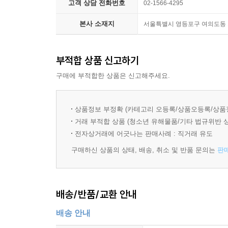
고객 상담 전화번호
02-1566-4295
과거에 효과를 발휘한 변화와 그렇지 않았던 변화가
본사 소재지
서울특별시 영등포구 여의도동 15-
“위기에서 번영으로 가는 터닝 포인트는 무엇인가?
선택과 변화로 달라지는 미래를 완벽하게 통찰한 
부적합 상품 신고하기
재레드 다이아몬드 교수는 국가적 위기 해결을 위
구매에 부적합한 상품은 신고해주세요.
위기에 확대 적용한 것이다. 12가지 요인의 핵심은
바꿔야 하는 부분이 무엇인지 가려내고, 궁극적으로 
상품정보 부정확 (카테고리 오등록/상품오등록/상품
거래 부적합 상품 (청소년 유해물품/기타 법규위반 
※ 국가 위기 해결을 위한 12가지 요인
전자상거래에 어긋나는 판매사례 : 직거래 유도
1. 국가가 위기에 빠졌다는 국민적 합의
구매하신 상품의 상태, 배송, 취소 및 반품 문의는
판
2. 무엇인가 해야 한다는 책임의 수용
3. 해결해야 할 문제를 규정하기 위한 울타리 세우
4. 다른 국가의 물질적이고 경제적인 지원
5. 문제 해결 방법의 본보기로 삼을 만한 다른 국가
배송/반품/교환 안내
6. 국가 정체성
배송 안내
7. 정직한 자기평가