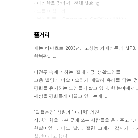
- 아라한을 찾아서 : 전체 Making
- 도를 아십니까
- 봉인을 풀다 Commentary On/Off (삭제장면)
- 필살기
줄거리
동지애로 뭉치다
액션을 말하다
때는 바야흐로 2003년.. 고성능 카메라폰과 MP
스턴트 열전
한복판........
- 도인들의 무용담
마천루 속에 거하는 `절대내공` 생활도인들
마루치 승범
고층 빌딩에 아슬아슬하게 매달려 유리를 닦는 청
아라치 소이
평화를 유지하는 도인들이 살고 있다. 한 분야에서 
칠선도인
세상을 평화롭게 이끌고 있다는데......
- 천기누설 (스탭 인터뷰)
`열혈순경` 상환과 `아라치` 의진
Production
자신의 힘을 나쁜 곳에 쓰는 사람들을 혼내주고 싶어
Director
현실이었다. 어느 날, 좌절한 그에게 갑자기 다
Art
칠선이라고 했다.