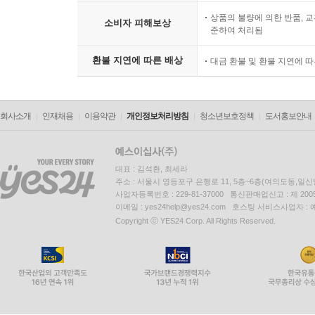
상품의 불량에 의한 반품, 교
소비자 피해보상
준하여 처리됨
환불 지연에 따른 배상
대금 환불 및 환불 지연에 
회사소개
인재채용
이용약관
개인정보처리방침
청소년보호정책
도서홍보안내
대표 : 김석환, 최세라
주소 : 서울시 영등포구 은행로 11, 5층~6층(여의도동,일신
사업자등록번호 : 229-81-37000 통신판매업신고 : 제 200
이메일 : yes24help@yes24.com 호스팅 서비스사업자 :
Copyright ⓒ YES24 Corp. All Rights Reserved.