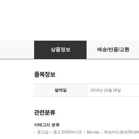
아라한 장풍대작전 : 블루레이(초회 보정판)
상품정보
배송/반품/교환
품목정보
발매일
2010년 10월 28일
관련분류
카테고리 분류
중고샵
중고 DVD/비디오
Blu-ray
액션/어드벤쳐/SF/