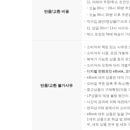
단, 아래의 주문/취소 조건인
오늘 00시 ~ 06시 30분 
반품/교환 비용
오늘 06시 30분 이후 주문
직수입 음반/영상물/기프트 
단, 당일 00시~13시 사이
박스 포장은 택배 배송이 가
소비자의 책임 있는 사유로 
소비자의 사용, 포장 개봉에 
복제가 가능한 상품 등의 포장을 
소비자의 요청에 따라 개별
디지털 컨텐츠인 eBook, 
eBook 대여 상품은 대여 기
모바일 쿠폰 등록 후 취소/환
반품/교환 불가사유
중고상품이 구매확정(자동 
LP상품의 재생 불량 원인이 기
시간의 경과에 의해 재판매가
전자상거래 등에서의 소비자
eBook 세트 상품은 일괄 
1개의 상품으로 취급 및 판매
우, 세트 상품 전부 및 세트