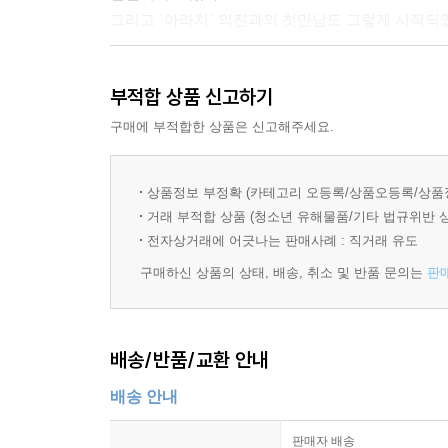
CG
그리고 `아라치` 의진과의 첫만남도 그렇게 시작되었다
- 득도의 경지
평범한 순경, `마루치`가 되고 싶다?!?
국내용 예고편
부적합 상품 신고하기
이상한 사람들의 말을 믿을 수는 없지만, `아라치`
해외용 예고편
장풍과 공중부양은 뒤로 하고,
구매에 부적합한 상품은 신고해주세요.
TV Spot
부황 뜨고, 청소하기로 하루하루를 보내는데... 그
포스터
마루치`의 탄생을 기다리는데.....
시사회
상품정보 부정확 (카테고리 오등록/상품오등록/상품
거래 부적합 상품 (청소년 유해물품/기타 법규위반 
과연 평범한 청년 상환은 `아라치`와 힘을 합쳐 세상
- 비화
전자상거래에 어긋나는 판매사례 : 직거래 유도
구매하신 상품의 상태, 배송, 취소 및 반품 문의는
판
배송/반품/교환 안내
배송 안내
판매자 배송