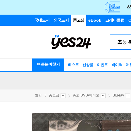
국내도서
외국도서
중고샵
eBook
크레마클럽
C
빠른분야찾기
베스트
신상품
이벤트
바이백
매
웰컴
중고샵
중고 DVD/비디오
Blu-ray