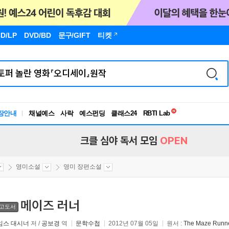
D/LP
DVD/BD
문구
/GIFT
티켓
독서유형검사
RBTI Lab
장안내
채널예스
사락
예스펀딩
클래스24
독서유형검사
크클 심야 독서 모임
OPEN
영미소설
영미 장편소설
메이즈 러너
고도서
임스 대시너
저 /
공보경
역
문학수첩
2012년 07월 05일
원서 :
The Maze Runn