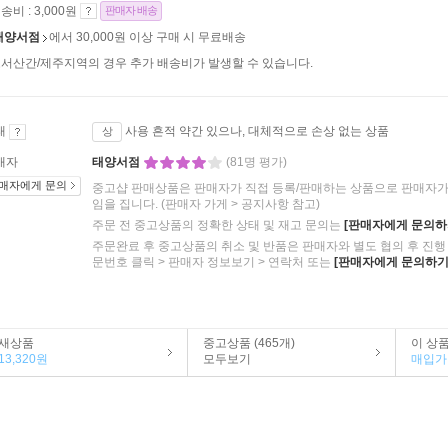
송비 : 3,000원
판매자 배송
태양서점
에서 30,000원 이상 구매 시 무료배송
서산간/제주지역의 경우 추가 배송비가 발생할 수 있습니다.
태
사용 흔적 약간 있으나, 대체적으로 손상 없는 상품
상
매자
태양서점
(81명 평가)
매자에게 문의
중고샵 판매상품은 판매자가 직접 등록/판매하는 상품으로 판매자가 
임을 집니다.
(판매자 가게 > 공지사항 참고)
주문 전 중고상품의 정확한 상태 및 재고 문의는
[판매자에게 문의하
주문완료 후 중고상품의 취소 및 반품은 판매자와 별도 협의 후 진행 
문번호 클릭 > 판매자 정보보기 > 연락처 또는
[판매자에게 문의하기
새상품
중고상품 (465개)
이 상
13,320원
모두보기
매입가 