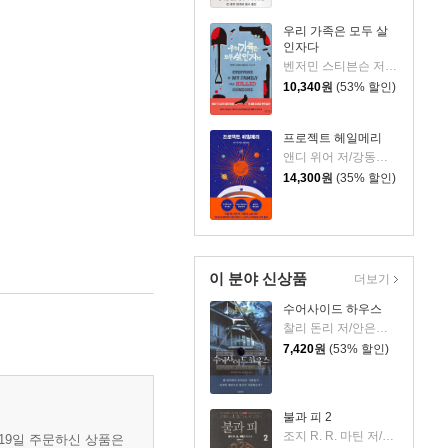
우리 가족은 모두 살
인자다
벤저민 스티븐슨 저/이수이 역
10,340
원
(53% 할인)
프로젝트 헤일메리
앤디 위어 저/강동혁 역
14,300
원
(35% 할인)
이 분야 신상품
더보기
수어사이드 하우스
찰리 돈리 저/안은주 역
7,420
원
(53% 할인)
불과 피 2
조지 R. R. 마틴 저/김영하 역
월19일 주문하신 상품은