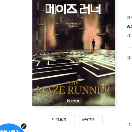
정
중
Y
결
미리보기
공유하기
배