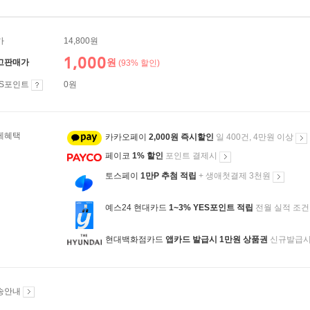
가
14,800원
1,000
원
고판매가
(93% 할인)
ES포인트
0원
제혜택
카카오페이
2,000원 즉시할인
일 400건, 4만원 이상
페이코
1% 할인
포인트 결제시
토스페이
1만P 추첨 적립
+ 생애첫결제 3천원
예스24 현대카드
1~3% YES포인트 적립
전월 실적 조건
현대백화점카드
앱카드 발급시 1만원 상품권
신규발급
송안내