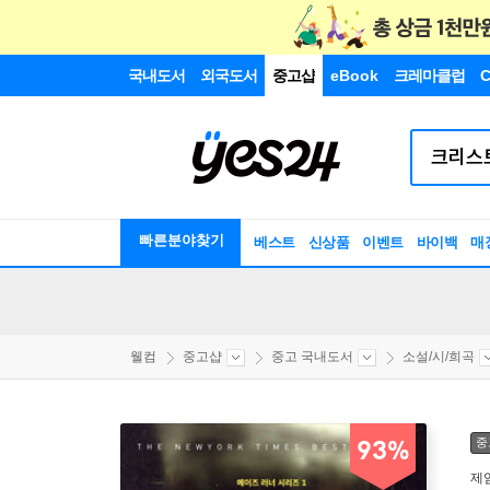
국내도서
외국도서
중고샵
eBook
크레마클럽
C
빠른분야찾기
베스트
신상품
이벤트
바이백
매
웰컴
중고샵
중고 국내도서
소설/시/희곡
중
93%
제