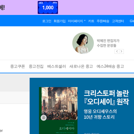
로그인
회원가입
마이페이지
카트
주문/배송
고객센터
Gl
중고쿠폰
중고전집
베스트셀러
새로나온 중고
예스24배송 중고
er