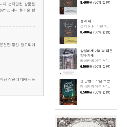
8,400
원
(50% 할인)
니다 선작업된 상품은
가능하십니다 즐거운 설
불과 피 1
조지 R. R. 마틴 저/김영하 역
8,400
원
(50% 할인)
주문건만 당일 출고되며
샹젤리제 거리의 작은
향수가게
레베카 레이즌 저/이은선 역
6,500
원
(50% 할인)
 지난 상품에 대해서는
센 강변의 작은 책방
레베카 레이즌 저/이은선 역
6,500
원
(50% 할인)