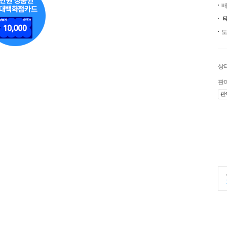
배
도
상
판
판