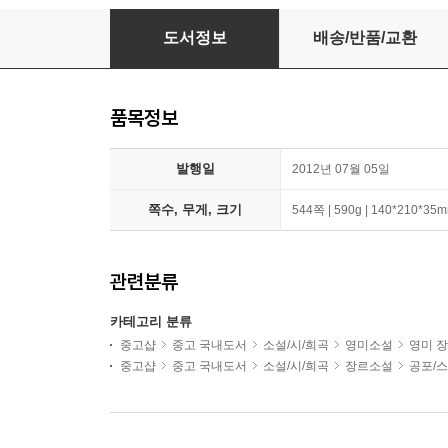
메이즈 러너
도서정보
배송/반품/교환
품목정보
발행일
2012년 07월 05일
쪽수, 무게, 크기
544쪽 | 590g | 140*210*35
관련분류
카테고리 분류
중고샵
중고 국내도서
소설/시/희곡
영미소설
영미 
중고샵
중고 국내도서
소설/시/희곡
장르소설
공포/