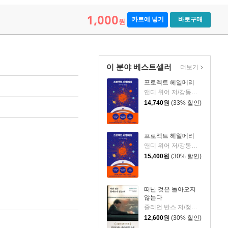
1,000
카트에 넣기
바로구매
원
이 분야 베스트셀러
더보기
프로젝트 헤일메리
앤디 위어 저/강동혁 역
14,740
원
(33% 할인)
프로젝트 헤일메리
앤디 위어 저/강동혁 역
15,400
원
(30% 할인)
떠난 것은 돌아오지
않는다
줄리언 반스 저/정영목 역
12,600
원
(30% 할인)