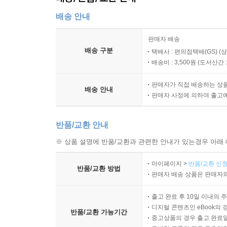
해결하는 존재로 여긴다. 그래서 PDC에서는 학생
배송 안내
학교의 행사에도 직접 참여한다. 문제가 발생했을 
판매자 배송
PDC 활동에 대한 구체적이고 자세한 안내
배송 구분
택배사 : 편의점택배(GS) (
이 책은 학급긍정훈육의 개념을 실제 학급에서 적
배송비 : 3,500원 (
도서산간 : 
사회기술을 익히는 활동으로 구성되어 있는데 동의와
판매자가 직접 배송하는 상
자기 조절과 자기 관리, 의사소통의 기술 등을 배운다
배송 안내
판매자 사정에 의하여 출고
존중하기, 해결책에 집중하기, 브레인스토밍과 역할극
1, 2부와 각 장의 시작 부분인 페이스시트(Face
반품/교환 안내
활동안에는 활동 목표와 준비물, 교사를 위한 조언
도움이 될 것이다.
※ 상품 설명에 반품/교환과 관련한 안내가 있는경우 아래 
마이페이지 >
반품/교환 신청
[ 추천사 ]
반품/교환 방법
판매자 배송 상품은 판매자와
학급긍정훈육법이 소개된 지는 얼마 되지 않았지
출고 완료 후 10일 이내의 
소속감을 느끼며 공헌하는 모습을 원하지 않는 
디지털 콘텐츠인 eBook의 
반품/교환 가능기간
중고상품의 경우 출고 완료일
교사에 의해 실천하고 다듬어진 교실 내 활동이 