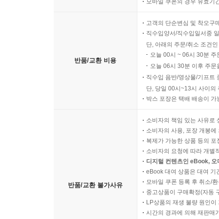
모바일 쿠폰의 경우 유효기간(
실질적인 도움을 준다. 행복하고 민주적인 학급을 꿈
고객의 단순변심 및 착오구
저는 6학년 전까지 여러 좋은 수업을 들었지만, 
직수입양서/직수입일서중 일
소속감이란 감정은 굉장히 특별했습니다. 우리 학급은
단, 아래의 주문/취소 조건인
오늘 00시 ~ 06시 30분 
용서를 받을 때마다 나는 누군가에게 기억되고 있
반품/교환 비용
오늘 06시 30분 이후 주문
생활 중에 가장 아름다운 교육법입니다. _ 장은지, 
직수입 음반/영상물/기프트 
단, 당일 00시~13시 사이
부정적 피드백으로 아이와 다툼이 잦았던 제가 
박스 포장은 택배 배송이 가
세워줘서 높은 자존감을 가지도록 도와주신 선생님
조현초 두 아이의 엄마
소비자의 책임 있는 사유로 
소비자의 사용, 포장 개봉에 
복제가 가능한 상품 등의 포장을 
많은 교사가 벌과 보상을 모두 놓았을 때 펼쳐질 
소비자의 요청에 따라 개별
구현할 실전적 방법이 실려 있다. 학급 경계 세
디지털 컨텐츠인 eBook, 
친절하기까지 하다. 학급의 모든 문제를 짊어지고
eBook 대여 상품은 대여 기
모바일 쿠폰 등록 후 취소/환
만나고서야 이해했다. PDC가 아이들을 만나며 
반품/교환 불가사유
중고상품이 구매확정(자동 
무릉초등학교 교사
LP상품의 재생 불량 원인이 기
시간의 경과에 의해 재판매가