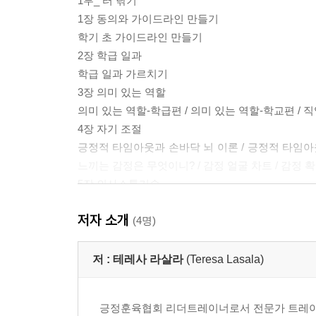
1부_ 터 닦기
1장 동의와 가이드라인 만들기
학기 초 가이드라인 만들기
2장 학급 일과
학급 일과 가르치기
3장 의미 있는 역할
의미 있는 역할-학급편 / 의미 있는 역할-학교편 / 
4장 자기 조절
긍정적 타임아웃과 손바닥 뇌 이론 / 긍정적 타임아웃과
느끼는 감정은 무엇이니? / 감정 얼굴 차트 / 감정 
5장 의사소통기술
벅스 앤 위시스 / 나 전달법 / 경청 기술 1-일대일 
저자 소개
6장 상호 존중하기
(4명)
상처받은 영대 / 상호 존중
7장 협력하는 학급 세우기
저 :
테레사 라살라
(Teresa Lasala)
협력 탐구하기 / 협력 저글링 / 매듭 풀기 / 공 옮기기 
8장 실수와 실수로부터 회복하기
긍정훈육협회 리더트레이너로서 전문가 트레이
실수 했어 vs 실수 덩어리(저학년 용) / 실수 했어 v