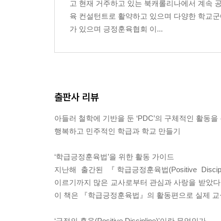
고 현재 거주하고 있는 북캐롤리나에서 계속 공부
문제해결 4단계 / 선택 돌림판 / 문제해결 테이블 /
육 컨설턴트로 활약하고 있으며 다양한 학교군에
6장 브레인스토밍과 역할극 초점두기
가 있으며 긍정훈육협회 이...
브레인스토밍 / 역할극 / 브레인스토밍과 역할극 : 
7장 학급회의 형식과 안건
학급회의 형식 소개하기 / 우리가 정한 학급회의 가이
소개하기(개인 문제)
8장 어긋난 목표행동 이해하고 활용하기
출판사 리뷰
사람이 행동하는 4가지 이유 / 어긋난 목표행동 차트
아들러 철학에 기반을 둔 ‘PDC’의 구체적인 활동을
역자의 글
행복하고 민주적인 학급과 학교 만들기
‘학급긍정훈육법’을 위한 활동 가이드
지난해 출간된 『학급긍정훈육법(Positive Discip
이르기까지 많은 교사로부터 관심과 사랑을 받았다. 이
이 책은 『학급긍정훈육법』의 활동편으로 실제 교실과 
‘긍정의 훈육(Positive Discipline)'이란 무엇인가