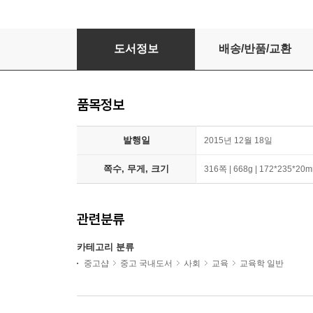
학급긍정훈육법 활동편
도서정보
배송/반품/교환
품목정보
발행일
2015년 12월 18일
쪽수, 무게, 크기
316쪽 | 668g | 172*235*20
관련분류
카테고리 분류
중고샵
중고 국내도서
사회
교육
교육학 일반