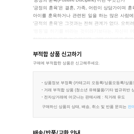
‘긍정의 훈육’은 결혼, 가족, 어린이 상담가이며 훈육
아이를 훈육하거나 관련된 일을 하는 많은 사람에
‘긍적의 훈육’은 그것과는 전혀 관계가 없다. 오히
‘행동’을 하기를 바라는 것이라기보다는, 자신이
자라서 여러 모로 능숙해지면, 그때 아이에게 함
해야 아이 자신의 사고 능력을 활용해볼 수 있고, 
부적합 상품 신고하기
사용하는 법을 배운다. 자신이 함께 만든 만큼, 문
훈육’의 이러한 기본 원칙은 당신과 자녀가 사랑과 
구매에 부적합한 상품은 신고해주세요.
해준다.
상품정보 부정확 (카테고리 오등록/상품오등록/상품
친절하며 단호한 교사의 비법_ 학급긍정훈육법
거래 부적합 상품 (청소년 유해물품/기타 법규위반 
학급긍정훈육법은 쉽게 말해 교실에서의 ‘긍정의 
전자상거래에 어긋나는 판매사례 : 직거래 유도
대하다가 거리감을 느끼는 경험을 한다. 하지만 
구매하신 상품의 상태, 배송, 취소 및 반품 문의는
판
감정에 대해서는 친절하지만, 한 인간이 공동체 
거부감, 두려움이 아니라 교사와의 연결에서 오는
여겨진다는 소속감, 자신과 공동체에 대한 책임감을 
배송/반품/교환 안내
PDC에서는 학문적 성장과 더불어 사회 정서적 