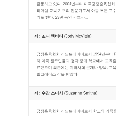
활동하고 있다. 2004년부터 미국긍정훈육협회
행동-“미안해”라는 말로는 충분하지 않아요
리더십 교육 기구의 전문가로서 아동 부분 교수
9장 격려하기
기도 했다. 23년 동안 간호사...
격려 활동
10장 다름 존중하기
정글 속 다양한 동물 / 다름의 다양함 경험하기 / 너
저 :
조디 맥비티
(Jody McVittie)
11장 학급회의에 임하는 마음가짐
협력 탐구하기 : 윈윈 / 학급회의 소개하기 / 왜 
긍정훈육협회 리드트레이너로서 1994년부터 P
2부_ 성공적인 학급회의를 위한 8가지 필수 기술
히 미국 원주민들과 청각 장애 학교에서 교육
1장 원으로 만들기
료했으며 최근에는 지역사회 문제나 양육, 교육,
원으로 만들기-빠르게, 조용하게, 안전하게
빌그레이스 상을 받았다....
2장 감사 나누기
감사 나누기 1-격려하기 / 감사 나누기 2-감사와 
3장 다름 존중하기
저 :
수잔 스미사
(Suzanne Smitha)
리듬밴드 활동 / 공평함과 같음 / 신발을 신고 친구
4장 의사소통기술
긍정훈육협회 리드트레이너로서 학교와 가족을 위
5장 해결책에 초점두기