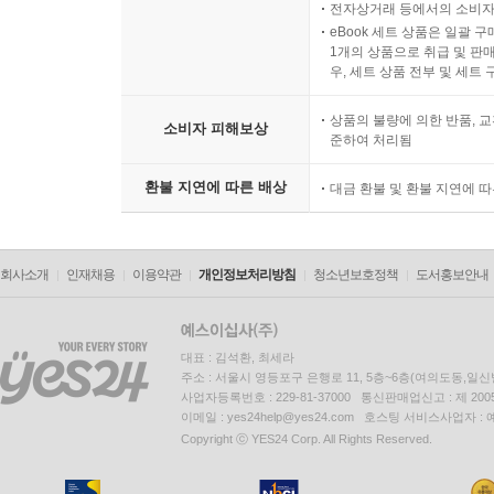
전자상거래 등에서의 소비자
eBook 세트 상품은 일괄 
1개의 상품으로 취급 및 판매
우, 세트 상품 전부 및 세트
상품의 불량에 의한 반품, 교
소비자 피해보상
준하여 처리됨
환불 지연에 따른 배상
대금 환불 및 환불 지연에 
회사소개
인재채용
이용약관
개인정보처리방침
청소년보호정책
도서홍보안내
대표 : 김석환, 최세라
주소 : 서울시 영등포구 은행로 11, 5층~6층(여의도동,일신
사업자등록번호 : 229-81-37000 통신판매업신고 : 제 200
이메일 : yes24help@yes24.com 호스팅 서비스사업자 :
Copyright ⓒ YES24 Corp. All Rights Reserved.