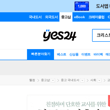
국내도서
외국도서
중고샵
eBook
크레마클럽
C
빠른분야찾기
베스트
신상품
이벤트
바이백
매
웰컴
중고샵
중고 국내도서
사회