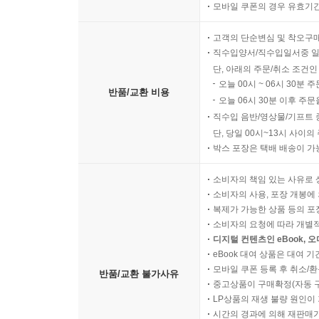
모바일 쿠폰의 경우 유효기간(
고객의 단순변심 및 착오구
직수입양서/직수입일서중 일
단, 아래의 주문/취소 조건인
오늘 00시 ~ 06시 30분 
반품/교환 비용
오늘 06시 30분 이후 주문
직수입 음반/영상물/기프트 
단, 당일 00시~13시 사이
박스 포장은 택배 배송이 가
소비자의 책임 있는 사유로 
소비자의 사용, 포장 개봉에 
복제가 가능한 상품 등의 포장을 
소비자의 요청에 따라 개별
디지털 컨텐츠인 eBook, 
eBook 대여 상품은 대여 기
모바일 쿠폰 등록 후 취소/환
반품/교환 불가사유
중고상품이 구매확정(자동 
LP상품의 재생 불량 원인이 기
시간의 경과에 의해 재판매가