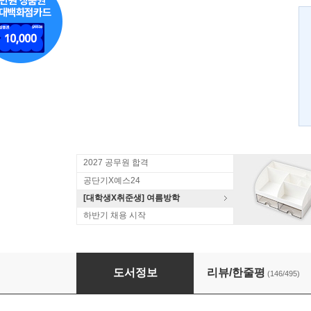
2027 공무원 합격
공단기X예스24
[대학생X취준생] 여름방학
하반기 채용 시작
2016 전한길 한국사 합격생 필기노트
도서정보
리뷰/한줄평
(146/495)