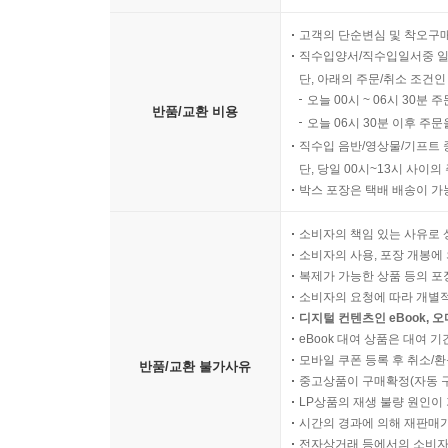
고객의 단순변심 및 착오구
직수입양서/직수입일서중 일
단, 아래의 주문/취소 조건인
오늘 00시 ~ 06시 30분 
반품/교환 비용
오늘 06시 30분 이후 주문
직수입 음반/영상물/기프트 
단, 당일 00시~13시 사이
박스 포장은 택배 배송이 가
소비자의 책임 있는 사유로 
소비자의 사용, 포장 개봉에 
복제가 가능한 상품 등의 포장을 
소비자의 요청에 따라 개별
디지털 컨텐츠인 eBook, 
eBook 대여 상품은 대여 기
모바일 쿠폰 등록 후 취소/환
반품/교환 불가사유
중고상품이 구매확정(자동 
LP상품의 재생 불량 원인이 기
시간의 경과에 의해 재판매가
전자상거래 등에서의 소비자