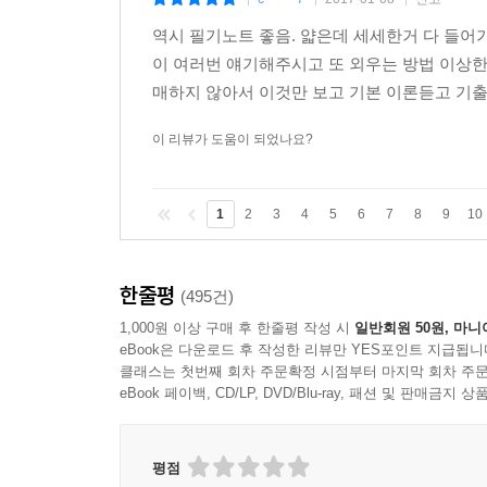
|
|
|
역시 필기노트 좋음. 얇은데 세세한거 다 들어
이 여러번 얘기해주시고 또 외우는 방법 이상
매하지 않아서 이것만 보고 기본 이론듣고 기출
이 리뷰가 도움이 되었나요?
1
2
3
4
5
6
7
8
9
10
한줄평
(495건)
1,000원 이상 구매 후 한줄평 작성 시
일반회원 50원, 마니
eBook은 다운로드 후 작성한 리뷰만 YES포인트 지급됩니
클래스는 첫번째 회차 주문확정 시점부터 마지막 회차 주문
eBook 페이백, CD/LP, DVD/Blu-ray, 패션 및 판매금
평점