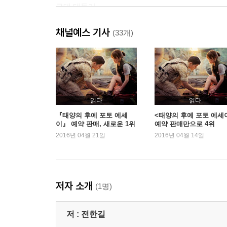
근대 태동기
근·현대사
채널예스 기사
근대 사회의 전개
(33개)
민족 독립운동의 전개
현대 사회의 발전
읽다
읽다
『태양의 후예 포토 에세
<태양의 후예 포토 에세
이』 예약 판매, 새로운 1위
예약 판매만으로 4위
등극
2016년 04월 21일
2016년 04월 14일
저자 소개
(1명)
저 :
전한길