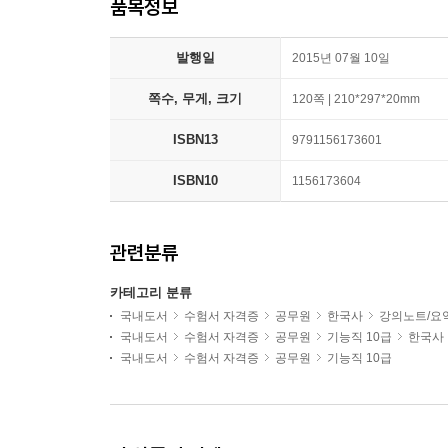
품목정보
발행일
2015년 07월 10일
쪽수, 무게, 크기
120쪽 | 210*297*20mm
ISBN13
9791156173601
ISBN10
1156173604
관련분류
카테고리 분류
국내도서
수험서 자격증
공무원
한국사
강의노트/요
국내도서
수험서 자격증
공무원
기능직 10급
한국사
국내도서
수험서 자격증
공무원
기능직 10급