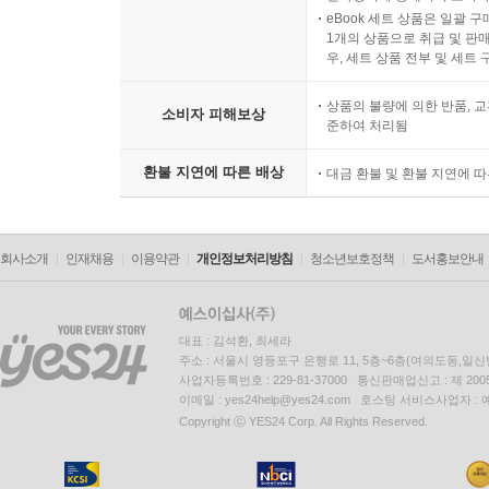
eBook 세트 상품은 일괄 
1개의 상품으로 취급 및 판매
우, 세트 상품 전부 및 세트
상품의 불량에 의한 반품, 교
소비자 피해보상
준하여 처리됨
환불 지연에 따른 배상
대금 환불 및 환불 지연에 
회사소개
인재채용
이용약관
개인정보처리방침
청소년보호정책
도서홍보안내
대표 : 김석환, 최세라
주소 : 서울시 영등포구 은행로 11, 5층~6층(여의도동,일신
사업자등록번호 : 229-81-37000 통신판매업신고 : 제 200
이메일 : yes24help@yes24.com 호스팅 서비스사업자 :
Copyright ⓒ YES24 Corp. All Rights Reserved.