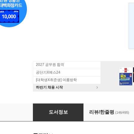
2027 공무원 합격
공단기X예스24
[대학생X취준생] 여름방학
하반기 채용 시작
2016 전한길 한국사 합격생 필기노트
도서정보
리뷰/한줄평
(146/495)