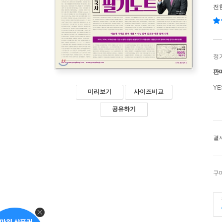
전
정
판
Y
미리보기
사이즈비교
공유하기
결
구