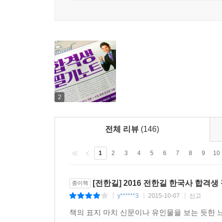
2
전체 리뷰
(146)
1
2
3
4
5
6
7
8
9
10
[전한길] 2016 전한길 한국사 합격
종이책
y******3
2015-10-07
신고
|
|
|
책의 표지 마치 신문이나 유인물을 보는 듯한 