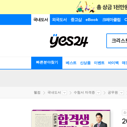
국내도서
외국도서
중고샵
eBook
크레마클럽
C
빠른분야찾기
베스트
신상품
이벤트
바이백
매
웰컴
국내도서
수험서 자격증
공무원
소
2