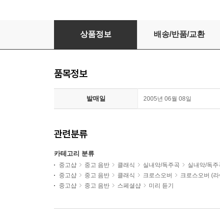
장영주 - Phantasia
상품정보
배송/반품/교환
품목정보
발매일
2005년 06월 08일
관련분류
카테고리 분류
중고샵
중고 음반
클래식
실내악/독주곡
실내악/독주
중고샵
중고 음반
클래식
크로스오버
크로스오버 (라
중고샵
중고 음반
스페셜샵
미리 듣기