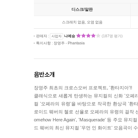
디스크/알판
스크래치 없음, 오염 없음
판매자 :
나예승
(187명 평가)
사업자
특이사항 : 장영주 - Phantasia
음반소개
장영주 최초의 크로스오버 프로젝트, '환타지아'!!
클래식으로 새롭게 탄생하는 뮤지컬의 신화 '오페라의
컬 '오페라의 유령'을 바탕으로 작곡한 환상곡 '환
로이드 웨버의 첼로 선율로 오페라의 유령의 걸작 선율을 감상하세요!! 'A
omehow Here Again', 'Masquerade'
드 웨버의 최신 뮤지컬 '우먼 인 화이트' 모음곡이 