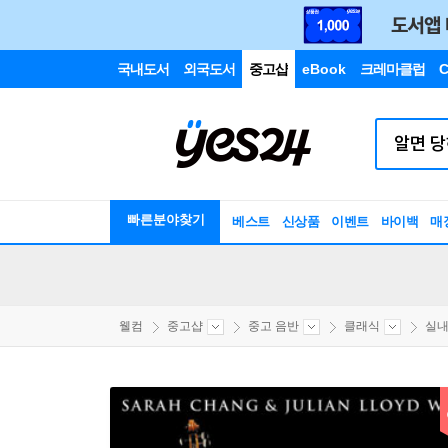
국내도서
외국도서
중고샵
eBook
크레마클럽
C
빠른분야찾기
베스트
신상품
이벤트
바이백
매
웰컴
중고샵
중고 음반
클래식
실내