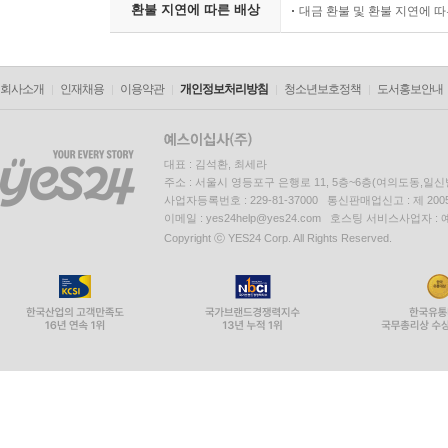
환불 지연에 따른 배상
대금 환불 및 환불 지연에 
회사소개
인재채용
이용약관
개인정보처리방침
청소년보호정책
도서홍보안내
대표 : 김석환, 최세라
주소 : 서울시 영등포구 은행로 11, 5층~6층(여의도동,일신
사업자등록번호 : 229-81-37000 통신판매업신고 : 제 200
이메일 : yes24help@yes24.com 호스팅 서비스사업자 :
Copyright ⓒ YES24 Corp. All Rights Reserved.